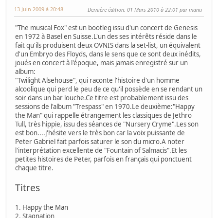
13 Juin 2009 à 20:48
Dernière édition
: 01 Mars 2010 à 22:01 par manu
"The musical Fox" est un bootleg issu d'un concert de Genesis
en 1972 à Basel en Suisse.L'un des ses intérêts réside dans le
fait qu'ils produisent deux OVNIS dans la set-list, un équivalent
d'un Embryo des Floyds, dans le sens que ce sont deux inédits,
joués en concert à l'époque, mais jamais enregistré sur un
album:
"Twilight Alsehouse", qui raconte l'histoire d'un homme
alcoolique qui perd le peu de ce qu'il possède en se rendant un
soir dans un bar louche.Ce titre est probablement issu des
sessions de l'album "Trespass" en 1970.Le deuxième:"Happy
the Man" qui rappelle étrangement les classiques de Jethro
Tull, très hippie, issu des séances de "Nursery Cryme".Les son
est bon....j'hésite vers le très bon car la voix puissante de
Peter Gabriel fait parfois saturer le son du micro.A noter
l'interprétation excellente de "Fountain of Salmacis".Et les
petites histoires de Peter, parfois en français qui ponctuent
chaque titre.
Titres
1. Happy the Man
2. Stagnation