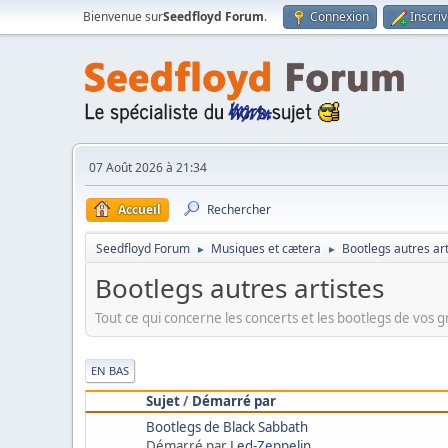
Bienvenue sur
Seedfloyd Forum
.
Connexion
Inscri
07 Août 2026 à 21:34
Accueil
Rechercher
Seedfloyd Forum
Musiques et cætera
Bootlegs autres art
►
►
Bootlegs autres artistes
Tout ce qui concerne les concerts et les bootlegs de vos 
|
EN BAS
Sujet
/
Démarré par
Bootlegs de Black Sabbath
Démarré par
Led-Zeppelin