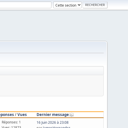
éponses
/
Vues
Dernier message
Réponses: 1
16 Juin 2026 à 23:08
Vues: 12873
par
JamesHernandez