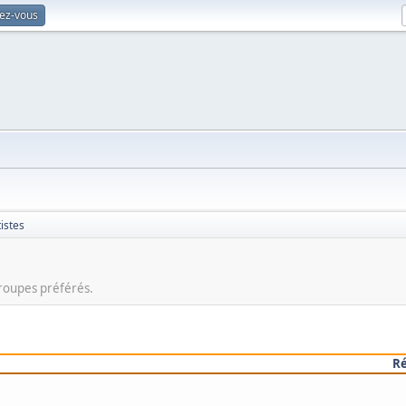
vez-vous
istes
groupes préférés.
R