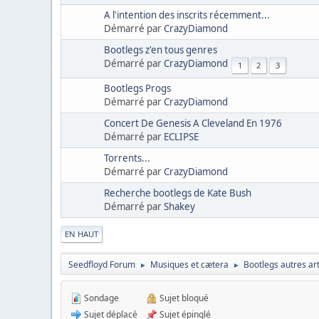
A l'intention des inscrits récemment...
Démarré par
CrazyDiamond
Bootlegs z'en tous genres
Démarré par
CrazyDiamond
1
2
3
Bootlegs Progs
Démarré par
CrazyDiamond
Concert De Genesis A Cleveland En 1976
Démarré par
ECLIPSE
Torrents...
Démarré par
CrazyDiamond
Recherche bootlegs de Kate Bush
Démarré par
Shakey
|
EN HAUT
Seedfloyd Forum
Musiques et cætera
Bootlegs autres art
►
►
Sondage
Sujet bloqué
Sujet déplacé
Sujet épinglé