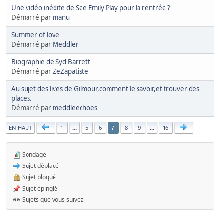
Une vidéo inédite de See Emily Play pour la rentrée ?
Démarré par
manu
Summer of love
Démarré par
Meddler
Biographie de Syd Barrett
Démarré par
ZeZapatiste
Au sujet des lives de Gilmour,comment le savoir,et trouver des
places.
Démarré par
meddleechoes
|
EN HAUT
1
...
5
6
8
9
...
16
7
Sondage
Sujet déplacé
Sujet bloqué
Sujet épinglé
Sujets que vous suivez