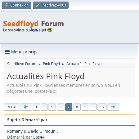
Connexion
Inscrivez-vous
Menu principal
Seedfloyd Forum
Pink Floyd
Actualités Pink Floyd
►
►
Actualités Pink Floyd
Actualités sur Pink Floyd et ses membres en solo. Si vous en
dégottez une, postez-la ici !
|
EN BAS
1
...
5
6
8
9
...
16
7
Sujet
/
Démarré par
Romany & David Gilmour...
Démarré par
Lbs44