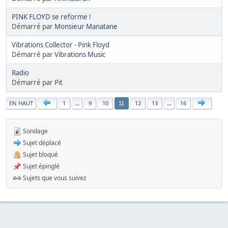
PINK FLOYD se reforme !
Démarré par
Monsieur Manatane
Vibrations Collector - Pink Floyd
Démarré par
Vibrations Music
Radio
Démarré par Pit
|
EN HAUT
1
...
9
10
12
13
...
16
11
Sondage
Sujet déplacé
Sujet bloqué
Sujet épinglé
Sujets que vous suivez