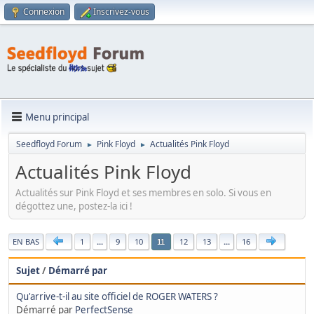
Connexion
Inscrivez-vous
Menu principal
Seedfloyd Forum
Pink Floyd
Actualités Pink Floyd
►
►
Actualités Pink Floyd
Actualités sur Pink Floyd et ses membres en solo. Si vous en
dégottez une, postez-la ici !
|
EN BAS
1
...
9
10
12
13
...
16
11
Sujet
/
Démarré par
Qu'arrive-t-il au site officiel de ROGER WATERS ?
Démarré par
PerfectSense