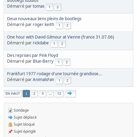
Bootlegs studios
Démarré par
tomas
1
2
Deux nouveaux liens pleins de bootlegs
Démarré par
roger keith
1
2
One hour with David Gilmour at Vienne (france 31.07.06)
Démarré par
rickdabe
1
2
Des reprises par Pink Floyd
Démarré par
Blue-Berry
1
2
Frankfurt 1977 rodage d'une tournée grandiose...
Démarré par
AnimalsFan
1
2
|
EN HAUT
2
3
...
12
1
Sondage
Sujet déplacé
Sujet bloqué
Sujet épinglé