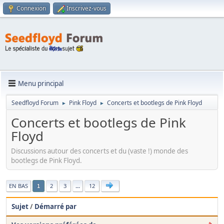
Connexion
Inscrivez-vous
Menu principal
Seedfloyd Forum
Pink Floyd
Concerts et bootlegs de Pink Floyd
►
►
Concerts et bootlegs de Pink
Floyd
Discussions autour des concerts et du (vaste !) monde des
bootlegs de Pink Floyd.
|
EN BAS
2
3
...
12
1
Sujet
/
Démarré par