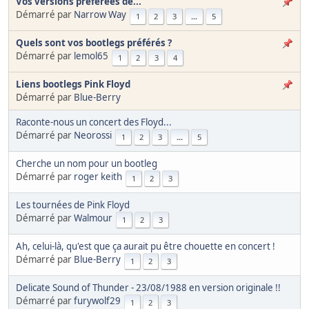
Vos versions préférées de...
Démarré par
Narrow Way
1
2
3
...
5
Quels sont vos bootlegs préférés ?
Démarré par
lemol65
1
2
3
4
Liens bootlegs Pink Floyd
Démarré par
Blue-Berry
Raconte-nous un concert des Floyd...
Démarré par
Neorossi
1
2
3
...
5
Cherche un nom pour un bootleg
Démarré par
roger keith
1
2
3
Les tournées de Pink Floyd
Démarré par
Walmour
1
2
3
Ah, celui-là, qu'est que ça aurait pu être chouette en concert !
Démarré par
Blue-Berry
1
2
3
Delicate Sound of Thunder - 23/08/1988 en version originale !!
Démarré par
furywolf29
1
2
3