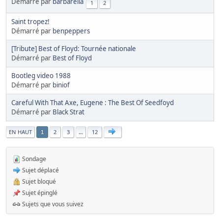
Démarré par
barbarella
1
2
Saint tropez!
Démarré par
benpeppers
[Tribute] Best of Floyd: Tournée nationale
Démarré par
Best of Floyd
Bootleg video 1988
Démarré par
biniof
Careful With That Axe, Eugene : The Best Of Seedfoyd
Démarré par
Black Strat
|
EN HAUT
2
3
...
12
1
Sondage
Sujet déplacé
Sujet bloqué
Sujet épinglé
Sujets que vous suivez