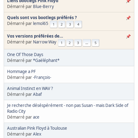
Liens bootlegs Pink Floyd
Démarré par
Blue-Berry
Quels sont vos bootlegs préférés ?
Démarré par
lemol65
1
2
3
4
Vos versions préférées de...
Démarré par
Narrow Way
1
2
3
...
5
One Of Those Days
Démarré par
*Gaëléphant*
Hommage a PF
Démarré par
-François-
Animal Instinct en WAV ?
Démarré par
Abaf
Je recherche déséspérément - non pas Susan - mais Dark Side of
Radio City
Démarré par
ace
Australian Pink Floyd à Toulouse
Démarré par
Alex