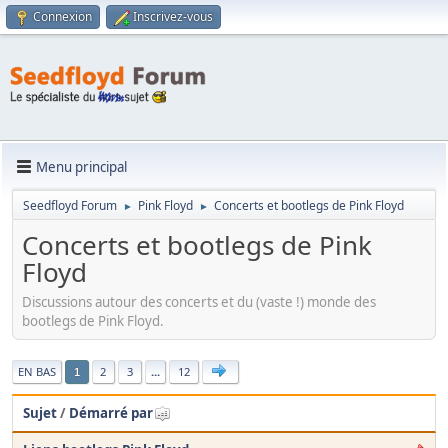
Connexion
Inscrivez-vous
Menu principal
Seedfloyd Forum
Pink Floyd
Concerts et bootlegs de Pink Floyd
►
►
Concerts et bootlegs de Pink
Floyd
Discussions autour des concerts et du (vaste !) monde des
bootlegs de Pink Floyd.
|
EN BAS
2
3
...
12
1
Sujet
/
Démarré par