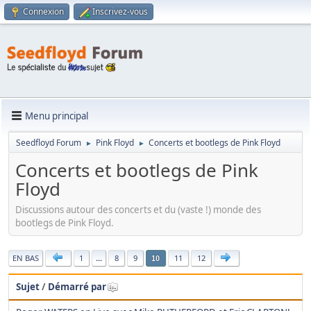
Connexion
Inscrivez-vous
Menu principal
Seedfloyd Forum
Pink Floyd
Concerts et bootlegs de Pink Floyd
►
►
Concerts et bootlegs de Pink
Floyd
Discussions autour des concerts et du (vaste !) monde des
bootlegs de Pink Floyd.
|
EN BAS
1
...
8
9
11
12
10
Sujet
/
Démarré par