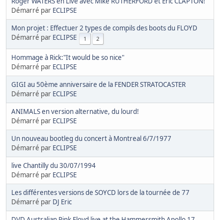
Roger WATERS en Live avec Mike RUTHERFORD et Eric CLAPTON!
Démarré par
ECLIPSE
Mon projet : Effectuer 2 types de compils des boots du FLOYD
Démarré par
ECLIPSE
1
2
Hommage à Rick:"It would be so nice"
Démarré par
ECLIPSE
GIGI au 50ème anniversaire de la FENDER STRATOCASTER
Démarré par
ECLIPSE
ANIMALS en version alternative, du lourd!
Démarré par
ECLIPSE
Un nouveau bootleg du concert à Montreal 6/7/1977
Démarré par
ECLIPSE
live Chantilly du 30/07/1994
Démarré par
ECLIPSE
Les différentes versions de SOYCD lors de la tournée de 77
Démarré par
DJ Eric
DVD Australian Pink Floyd live at the Hammersmith Apollo 17