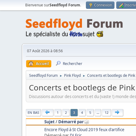
Bienvenue sur
Seedfloyd Forum
.
Connexion
Inscri
07 Août 2026 à 08:56
Accueil
Rechercher
Seedfloyd Forum
Pink Floyd
Concerts et bootlegs de Pink
►
►
Concerts et bootlegs de Pink
Discussions autour des concerts et du (vaste !) monde des
|
EN BAS
1
2
4
5
...
12
3
Sujet
/
Démarré par
Encore Floyd à St Cloud 2019 feux d'artifice
Démarré par
DJ Eric