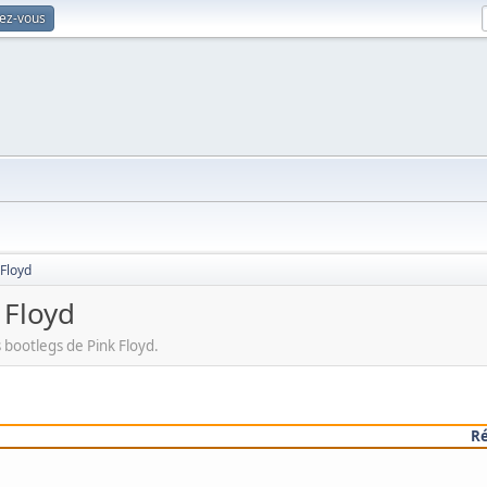
vez-vous
 Floyd
 Floyd
 bootlegs de Pink Floyd.
R