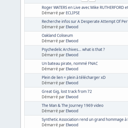
Roger WATERS en Live avec Mike RUTHERFORD et
Démarré par
ECLIPSE
Recherche infos sur A Desperate Attempt Of Per
Démarré par
Elwood
Oakland Coliseum
Démarré par
Elwood
Psychedelic Archives... what is that ?
Démarré par
Elwood
Un bateau pirate, nommé FNAC
Démarré par
Elwood
Plein de lien = plein à télécharger xD
Démarré par
Elwood
Great Gig, lost track from 72
Démarré par
Elwood
The Man & The Journey 1969 video
Démarré par
Elwood
Synthetic Association rend un grand hommage à 
Démarré par
Elwood