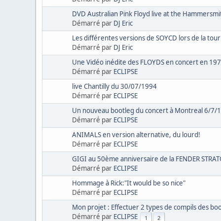
DVD Australian Pink Floyd live at the Hammersmit
Démarré par
DJ Eric
Les différentes versions de SOYCD lors de la tou
Démarré par
DJ Eric
Une Vidéo inédite des FLOYDS en concert en 19
Démarré par
ECLIPSE
live Chantilly du 30/07/1994
Démarré par
ECLIPSE
Un nouveau bootleg du concert à Montreal 6/7/
Démarré par
ECLIPSE
ANIMALS en version alternative, du lourd!
Démarré par
ECLIPSE
GIGI au 50ème anniversaire de la FENDER STRA
Démarré par
ECLIPSE
Hommage à Rick:"It would be so nice"
Démarré par
ECLIPSE
Mon projet : Effectuer 2 types de compils des b
Démarré par
ECLIPSE
1
2