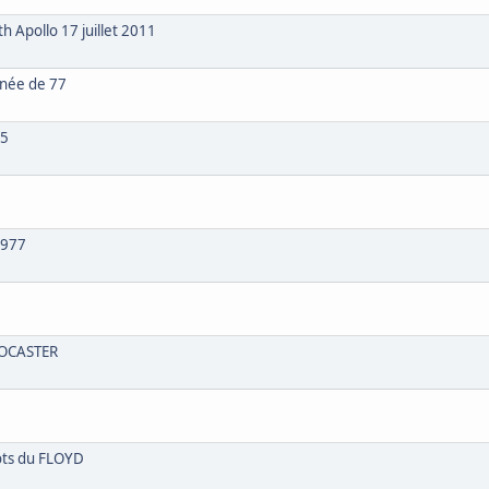
h Apollo 17 juillet 2011
rnée de 77
75
1977
TOCASTER
oots du FLOYD