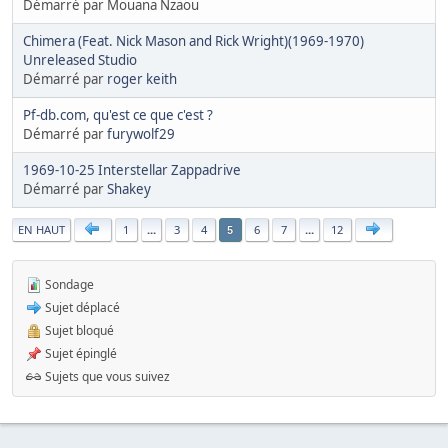
Démarré par Mouana Nzaou
Chimera (Feat. Nick Mason and Rick Wright)(1969-1970)
Unreleased Studio
Démarré par
roger keith
Pf-db.com, qu'est ce que c'est ?
Démarré par
furywolf29
1969-10-25 Interstellar Zappadrive
Démarré par
Shakey
|
EN HAUT
1
...
3
4
6
7
...
12
5
Sondage
Sujet déplacé
Sujet bloqué
Sujet épinglé
Sujets que vous suivez