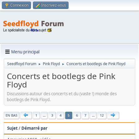
Connexion
Inscrivez-vous
Menu principal
Seedfloyd Forum
Pink Floyd
Concerts et bootlegs de Pink Floyd
►
►
Concerts et bootlegs de Pink
Floyd
Discussions autour des concerts et du (vaste !) monde des
bootlegs de Pink Floyd.
|
EN BAS
1
...
3
4
6
7
...
12
5
Sujet
/
Démarré par