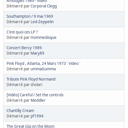
Amougies 1969 - vidéo
Démarré par
Corporal Clegg
Southampton / 9 mai 1969
Démarré par
Led-Zeppelin
C'est quoi ces LP ?
Démarré par
Hommedisque
Concert Bercy 1989.
Démarré par
Mary89
Pink Floyd , Atlanta, 24 Mars 1973 ' Video '
Démarré par
ummaGumma
Tribute Pink Floyd Normand
Démarré par sholari
[Vidéo] Careful / Set the controls
Démarré par
Meddler
Chantilly Cream
Démarré par
pf1994
The Great Gig on the Moon