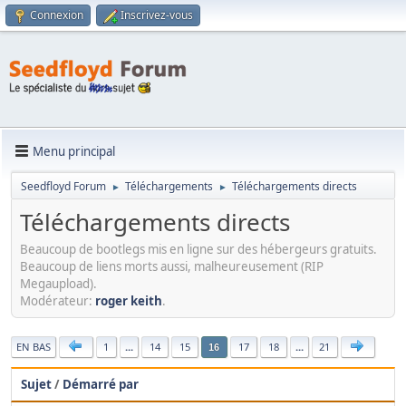
Connexion
Inscrivez-vous
Menu principal
Seedfloyd Forum
Téléchargements
Téléchargements directs
►
►
Téléchargements directs
Beaucoup de bootlegs mis en ligne sur des hébergeurs gratuits.
Beaucoup de liens morts aussi, malheureusement (RIP
Megaupload).
Modérateur:
roger keith
.
|
EN BAS
1
...
14
15
17
18
...
21
16
Sujet
/
Démarré par