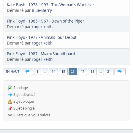
Kate Bush - 1978-1993 - This Woman's Work live
Démarré par
Blue-Berry
Pink Floyd - 1965-1967 - Dawn of the Piper
Démarré par
roger keith
Pink Floyd - 1977 - Animals Tour Debut
Démarré par
roger keith
Pink Floyd - 1987 - Miami Soundboard
Démarré par
roger keith
|
EN HAUT
1
...
14
15
17
18
...
21
16
Sondage
Sujet déplacé
Sujet bloqué
Sujet épinglé
Sujets que vous suivez