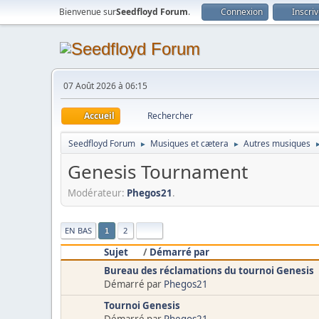
Bienvenue sur
Seedfloyd Forum
.
Connexion
Inscri
07 Août 2026 à 06:15
Accueil
Rechercher
Seedfloyd Forum
Musiques et cætera
Autres musiques
►
►
Genesis Tournament
Modérateur:
Phegos21
.
|
EN BAS
2
1
Sujet
/
Démarré par
Bureau des réclamations du tournoi Genesis
Démarré par
Phegos21
Tournoi Genesis
Démarré par
Phegos21