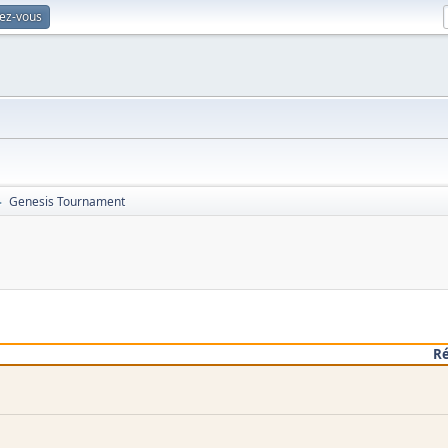
vez-vous
Genesis Tournament
►
R