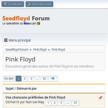
Connexion
Inscrivez-vous
Menu principal
Seedfloyd Forum
Pink Floyd
Pink Floyd
►
►
Pink Floyd
Discussions générales autour de Pink Floyd et ses membres.
|
EN BAS
2
3
...
25
1
Sujet
/
Démarré par
Vos chansons préférées de Pink Floyd
Démarré par
Narrow Way
1
2
3
...
27