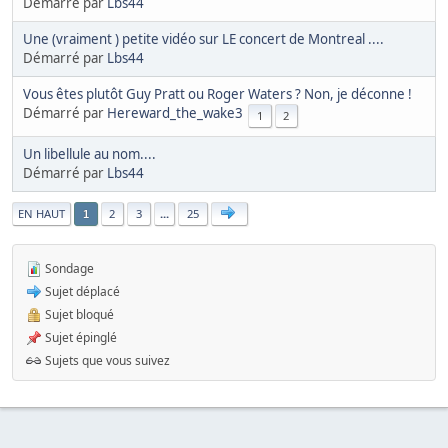
Démarré par
Lbs44
Une (vraiment ) petite vidéo sur LE concert de Montreal ....
Démarré par
Lbs44
Vous êtes plutôt Guy Pratt ou Roger Waters ? Non, je déconne !
Démarré par
Hereward_the_wake3
1
2
Un libellule au nom....
Démarré par
Lbs44
|
EN HAUT
2
3
...
25
1
Sondage
Sujet déplacé
Sujet bloqué
Sujet épinglé
Sujets que vous suivez