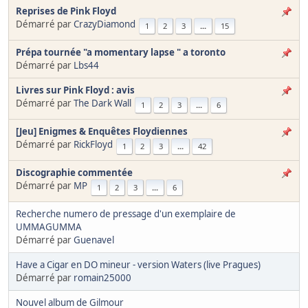
Reprises de Pink Floyd
Démarré par
CrazyDiamond
1
2
3
...
15
Prépa tournée "a momentary lapse " a toronto
Démarré par
Lbs44
Livres sur Pink Floyd : avis
Démarré par
The Dark Wall
1
2
3
...
6
[Jeu] Enigmes & Enquêtes Floydiennes
Démarré par
RickFloyd
1
2
3
...
42
Discographie commentée
Démarré par
MP
1
2
3
...
6
Recherche numero de pressage d'un exemplaire de
UMMAGUMMA
Démarré par
Guenavel
Have a Cigar en DO mineur - version Waters (live Pragues)
Démarré par
romain25000
Nouvel album de Gilmour