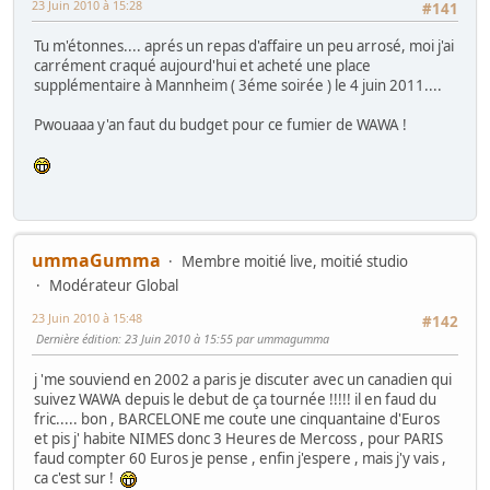
23 Juin 2010 à 15:28
#141
Tu m'étonnes.... aprés un repas d'affaire un peu arrosé, moi j'ai
carrément craqué aujourd'hui et acheté une place
supplémentaire à Mannheim ( 3éme soirée ) le 4 juin 2011....
Pwouaaa y'an faut du budget pour ce fumier de WAWA !
ummaGumma
Membre moitié live, moitié studio
Modérateur Global
23 Juin 2010 à 15:48
#142
Dernière édition
: 23 Juin 2010 à 15:55 par ummagumma
j 'me souviend en 2002 a paris je discuter avec un canadien qui
suivez WAWA depuis le debut de ça tournée !!!!! il en faud du
fric..... bon , BARCELONE me coute une cinquantaine d'Euros
et pis j' habite NIMES donc 3 Heures de Mercoss , pour PARIS
faud compter 60 Euros je pense , enfin j'espere , mais j'y vais ,
ca c'est sur !