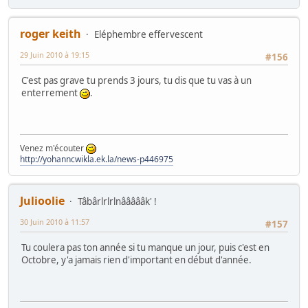
roger keith
Eléphembre effervescent
29 Juin 2010 à 19:15
#156
C'est pas grave tu prends 3 jours, tu dis que tu vas à un
enterrement
.
Venez m'écouter
http://yohanncwikla.ek.la/news-p446975
Julioolie
Tâbârlrlrlnâââââk' !
30 Juin 2010 à 11:57
#157
Tu coulera pas ton année si tu manque un jour, puis c'est en
Octobre, y'a jamais rien d'important en début d'année.