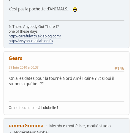
c'est pas la pochette d'ANIMALS....
Is There Anybody Out There ??
one of these days ;
http://carefulwith.eklablog.com/
http://sysyphus.eklablog.fr/
Gears
29 Juin 2010 à 00:38
#146
On a les dates pour la tourné Nord Américaine ? Et si oui il
vienne a québec ??
On ne touche pas à Lulubelle !
ummaGumma
Membre moitié live, moitié studio
Modérateur Global