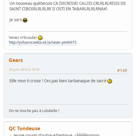
Un nouveau québecois CA DECRISSE! CALISS CRLRLRLRISSS DE
SAINT CIBOIRLRLRLRE D OSTI EN TABARLRLRLRNAK!
Je sors
Venez m'écouter
http://yohanncwikla.ek.la/news-p446975
Gears
29 Juin 2010 à 18:35
#149
Eille mon ti crisse ! Ces pas bien tarbanaque de sacré
On ne touche pas à Lulubelle !
QC Tondeuse
Jeune cousin d'outre-Atlantique, cââââlisssssss