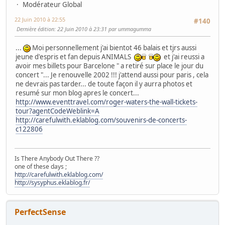
Modérateur Global
22 Juin 2010 à 22:55
#140
Dernière édition
: 22 Juin 2010 à 23:31 par ummagumma
...
Moi personnellement j'ai bientot 46 balais et tjrs aussi
jeune d'espris et fan depuis ANIMALS
et j'ai reussi a
avoir mes billets pour Barcelone " a retiré sur place le jour du
concert "... Je renouvelle 2002 !!! j'attend aussi pour paris , cela
ne devrais pas tarder... de toute façon il y aurra photos et
resumé sur mon blog apres le concert...
http://www.eventtravel.com/roger-waters-the-wall-tickets-
tour?agentCodeWeblink=A
http://carefulwith.eklablog.com/souvenirs-de-concerts-
c122806
Is There Anybody Out There ??
one of these days ;
http://carefulwith.eklablog.com/
http://sysyphus.eklablog.fr/
PerfectSense