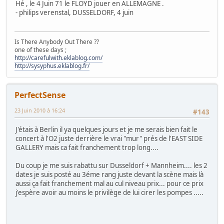
Hé , le 4 Juin 71 le FLOYD jouer en ALLEMAGNE .
- philips verenstal, DUSSELDORF, 4 juin
Is There Anybody Out There ??
one of these days ;
http://carefulwith.eklablog.com/
http://sysyphus.eklablog.fr/
PerfectSense
23 Juin 2010 à 16:24
#143
J'étais à Berlin il ya quelques jours et je me serais bien fait le
concert à l'O2 juste derrière le vrai "mur" prés de l'EAST SIDE
GALLERY mais ca fait franchement trop long....
Du coup je me suis rabattu sur Dusseldorf + Mannheim.... les 2
dates je suis posté au 3éme rang juste devant la scène mais là
aussi ça fait franchement mal au cul niveau prix... pour ce prix
j'espère avoir au moins le privilège de lui cirer les pompes .....