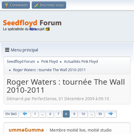
Connexion
Inscrivez-vous
Menu principal
Seedfloyd Forum
Pink Floyd
Actualités Pink Floyd
►
►
Roger Waters : tournée The Wall 2010-2011
►
Roger Waters : tournée The Wall
2010-2011
Démarré par PerfectSense, 01 Décembre 2009 à 09:10
|
EN BAS
1
...
6
7
9
10
...
39
8
ummaGumma
Membre moitié live, moitié studio