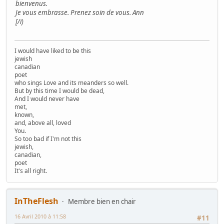
bienvenus.
Je vous embrasse. Prenez soin de vous. Ann
[/i)
I would have liked to be this
jewish
canadian
poet
who sings Love and its meanders so well.
But by this time I would be dead,
And I would never have
met,
known,
and, above all, loved
You.
So too bad if I'm not this
jewish,
canadian,
poet
It's all right.
InTheFlesh
Membre bien en chair
16 Avril 2010 à 11:58
#11