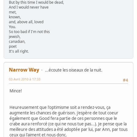
But by this time I would be dead,
And I would never have
met,
known,
and, above all, loved
You.
So too bad if I'm not this
jewish,
canadian,
poet
It's all right.
Narrow Way
...écoute les oiseaux de la nuit.
03 Avril 2010 à 17:33
#4
Mince!
Heureusement que l'optimisme soit a rendez-vous, ça
augmente les chances de guérison. j'espère de tout coeur
également que Good fera partie de ces personnes que le
crabe aura renforcé (ce qui ne nous tue pas...). Je pense que la
meilleure des attitudes a été adoptée par lui, par Ann, par tous
ceux qui l'aiment et nous donc.