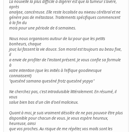
La nouvelle la plus difficile à digérer est que la tumeur s'avère,
après
analyse, cancéreuse. Elle reste localisée au niveau cérébral et ne
génère pas de métastase. Traitements spécifiques commencent
à la fin du
mois pour une période de 6 semaines.
Nous nous organisons autour de lui pour que les petits
bonheurs, chaque
jour, lui fassent la vie douce. Son moral est toujours au beau fixe,
il
a envie de profiter de l'instant présent. Je vous confie sa formule
à
votre intention (que les initiés à l'elfique goodinesque
connaissent)
"queséné samana queséné frotz queséné yopyo"
Ne cherchez pas, c'est intraduisible littéralement. En résumé, il
vous
salue bien bas d'un clin d'oeil malicieux.
Quant à moi, je suis vraiment désolée de ne pas pouvoir être plus
disponible pour chacun de vous. Je vous espère heureux,
heureuse, ainsi
que vos proches. Au risque de me répéter, vos mails sont les