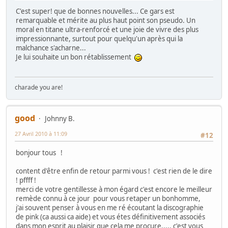
C'est super! que de bonnes nouvelles... Ce gars est
remarquable et mérite au plus haut point son pseudo. Un
moral en titane ultra-renforcé et une joie de vivre des plus
impressionnante, surtout pour quelqu'un après qui la
malchance s'acharne...
Je lui souhaite un bon rétablissement
charade you are!
good
Johnny B.
27 Avril 2010 à 11:09
#12
bonjour tous !
content d'être enfin de retour parmi vous ! c'est rien de le dire
! pffff !
merci de votre gentillesse à mon égard c'est encore le meilleur
remède connu à ce jour pour vous retaper un bonhomme,
j'ai souvent penser à vous en me ré écoutant la discographie
de pink (ca aussi ca aide) et vous étes définitivement associés
dans mon esprit au plaisir que cela me procure..... c'est vous