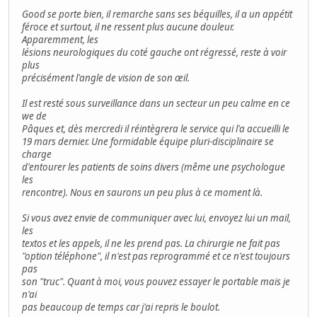
Good se porte bien, il remarche sans ses béquilles, il a un appétit
féroce et surtout, il ne ressent plus aucune douleur.
Apparemment, les
lésions neurologiques du coté gauche ont régressé, reste à voir
plus
précisément l'angle de vision de son œil.
Il est resté sous surveillance dans un secteur un peu calme en ce
we de
Pâques et, dès mercredi il réintègrera le service qui l'a accueilli le
19 mars dernier. Une formidable équipe pluri-disciplinaire se
charge
d'entourer les patients de soins divers (même une psychologue
les
rencontre). Nous en saurons un peu plus à ce moment là.
Si vous avez envie de communiquer avec lui, envoyez lui un mail,
les
textos et les appels, il ne les prend pas. La chirurgie ne fait pas
"option téléphone", il n'est pas reprogrammé et ce n'est toujours
pas
son "truc". Quant à moi, vous pouvez essayer le portable mais je
n'ai
pas beaucoup de temps car j'ai repris le boulot.