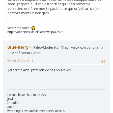
bons. J'espère qu'il s'en est sorti et qu'il s'en remettra
correctement. Il ne mérite pas tout ce qui lui (est) arrive(e),
c'est vraiment un bon gars.
Venez m'écouter
http://yohanncwikla.ek.la/news-p446975
Blue-Berry
Paléo-Modérator (Trad : vieux con pontifiant)
Modérateur Global
03 Avril 2010 à 13:13
#3
J'ai écrit à Ann. J'attends de ses nouvelles.
I would have liked to be this
jewish
canadian
poet
who sings Love and its meanders so well.