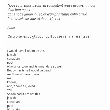
Nous vous embrassons en souhaitant vous retrouver autour
d'un bon repas
dans notre jardin, au soleil d'un printemps enfin arrivé.
Prenez soin de vous et du rock'n'roll.
Anne
On croise les doigts pour qu'il puisse venir à Tarentaise !
I would have liked to be this
jewish
canadian
poet
who sings Love and its meanders so well.
But by this time I would be dead,
And I would never have
met,
known,
and, above all, loved
You.
So too bad if I'm not this
jewish,
canadian,
poet
It's all right.