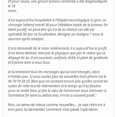
Et pour cause, une grosse tumeur cérébrale a été diagnostiquée
le 18
mars.
Il est aujourd'hui hospitalisé à l'hôpital neurologique à Lyon. La
chirurgie l'attend mardi 30 pour l'ablation totale de la tumeur. En
étant positif, on peut dire qu'il a de la chance car elle est
opérable de par sa localisation. Bénigne ou maligne ? nous le
saurons après analyse.
Il m'a demandé de le raser entièrement, il a aujourd'hui le profil
d'un lama tibétain, tant par le physique que par le calme qui se
dégage de lui. Il est souriant, confiant, drôle et plein de gratitude.
Et il pense bien à vous tous.
Je lui transmet tous les messages qui lui sont envoyés, alors
n'hésitez pas. Si vous voulez plus de nouvelles mon phone est le
06 70 79 38 33. Bien que ne sachant encore pas quelles seront les
suites de cette lourde intervention et le temps qu'il lui faudra
pour se sentir bien, je fais le vœu de l'emmener vous retrouver à
Tarentaise fin avril ou début mai, il m'en a souvent parlé.
"
Bon, on aimerait mieux comme nouvelles... Je vais réécrire à
Ann pour lui demander comment s'est passé l'opération.