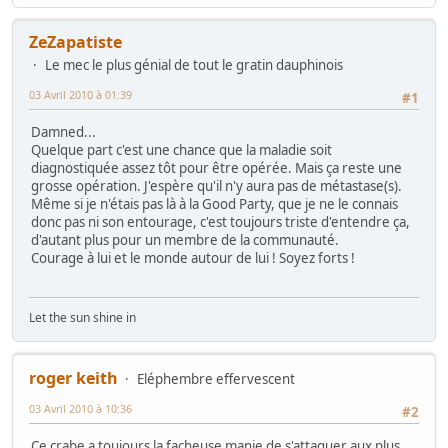
ZeZapatiste
Le mec le plus génial de tout le gratin dauphinois
03 Avril 2010 à 01:39
#1
Damned...
Quelque part c'est une chance que la maladie soit
diagnostiquée assez tôt pour être opérée. Mais ça reste une
grosse opération. J'espère qu'il n'y aura pas de métastase(s).
Même si je n'étais pas là à la Good Party, que je ne le connais
donc pas ni son entourage, c'est toujours triste d'entendre ça,
d'autant plus pour un membre de la communauté.
Courage à lui et le monde autour de lui ! Soyez forts !
Let the sun shine in
roger keith
Eléphembre effervescent
03 Avril 2010 à 10:36
#2
Ce crabe a toujours la facheuse manie de s'attaquer aux plus