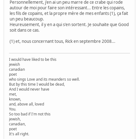
Personnellement, j'en ai un peu marre de ce crabe qui rode
autour de moi pour faire son intéressant... Entre les copains,
les fils de copains, et la propre mère de mes enfants (1), ça fait
un peu beaucoup.
Heureusement, il y en a qui s'en sortent. Je souhaite que Good
soit dans ce cas.
(1) et, nous concernant tous, Rick en septembre 2008...
I would have liked to be this
jewish
canadian
poet
who sings Love and its meanders so well.
But by this time I would be dead,
And I would never have
met,
known,
and, above all, loved
You.
So too bad if I'm not this
jewish,
canadian,
poet
It's all right.