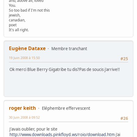
and, above all, loved
You.
So too bad if I'm not this
jewish,
canadian,
poet
It's all right.
Eugène Dataxe
Membre tranchant
19 Juin 2008 à 15:50
#25
Ok merci Blue Berry Gigatribe tu dis?Pas de soucis j'arrive!!
roger keith
Eléphembre effervescent
30 Juin 2008 à 09:52
#26
J'avais oublier, pour le site
http://www.downloads.pinkfloyd.ws/roio/download.htm
j'ai