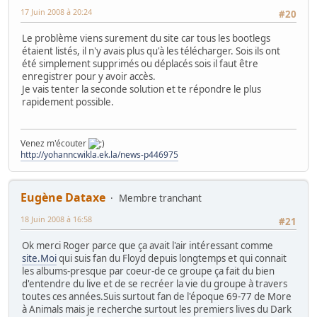
17 Juin 2008 à 20:24
#20
Le problème viens surement du site car tous les bootlegs
étaient listés, il n'y avais plus qu'à les télécharger. Sois ils ont
été simplement supprimés ou déplacés sois il faut être
enregistrer pour y avoir accès.
Je vais tenter la seconde solution et te répondre le plus
rapidement possible.
Venez m'écouter
http://yohanncwikla.ek.la/news-p446975
Eugène Dataxe
Membre tranchant
18 Juin 2008 à 16:58
#21
Ok merci Roger parce que ça avait l'air intéressant comme
site.Moi
qui suis fan du Floyd depuis longtemps et qui connait
les albums-presque par coeur-de ce groupe ça fait du bien
d'entendre du live et de se recréer la vie du groupe à travers
toutes ces années.Suis surtout fan de l'époque 69-77 de More
à Animals mais je recherche surtout les premiers lives du Dark