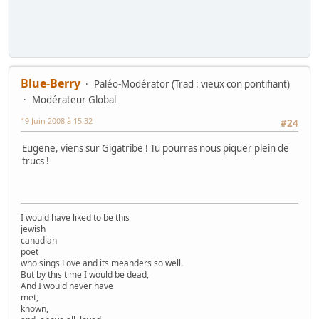
Blue-Berry
Paléo-Modérator (Trad : vieux con pontifiant)
Modérateur Global
19 Juin 2008 à 15:32
#24
Eugene, viens sur Gigatribe ! Tu pourras nous piquer plein de
trucs !
I would have liked to be this
jewish
canadian
poet
who sings Love and its meanders so well.
But by this time I would be dead,
And I would never have
met,
known,