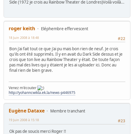
Side (1972 je crois au Rainbow Theater de Londres)Voilà voilà...
roger keith
Eléphembre effervescent
18 Juin 2008 à 18:48
#22
Bon j'ai fait tout ce que j'ai pu mais bon rien de neuf. Je crois
qu'ils ont été supprimés. Il y en avait du Dark Side dessus et je
crois que ton live au Rainbow Theater y était. De toute façon
pas mal des lives qui y étaient je les ai uploader ici. Donc au
final rien de bien grave.
Venez m'écouter
http://yohanncwikla.ek.la/news-p446975
Eugène Dataxe
Membre tranchant
19 Juin 2008 à 15:18
#23
Ok pas de soucis merci Roger !!