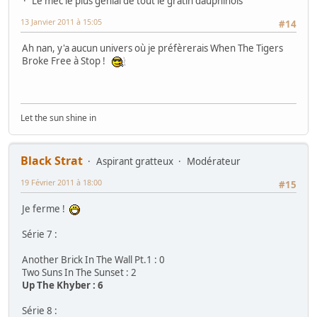
Le mec le plus génial de tout le gratin dauphinois
13 Janvier 2011 à 15:05
#14
Ah nan, y'a aucun univers où je préfèrerais When The Tigers
Broke Free à Stop !
Let the sun shine in
Black Strat
Aspirant gratteux
Modérateur
19 Février 2011 à 18:00
#15
Je ferme !
Série 7 :
Another Brick In The Wall Pt.1 : 0
Two Suns In The Sunset : 2
Up The Khyber : 6
Série 8 :