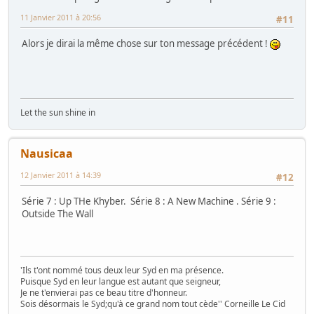
11 Janvier 2011 à 20:56
#11
Alors je dirai la même chose sur ton message précédent !
Let the sun shine in
Nausicaa
12 Janvier 2011 à 14:39
#12
Série 7 : Up THe Khyber. Série 8 : A New Machine . Série 9 :
Outside The Wall
'Ils t'ont nommé tous deux leur Syd en ma présence.
Puisque Syd en leur langue est autant que seigneur,
Je ne t'envierai pas ce beau titre d'honneur.
Sois désormais le Syd;qu'à ce grand nom tout cède'' Corneille Le Cid