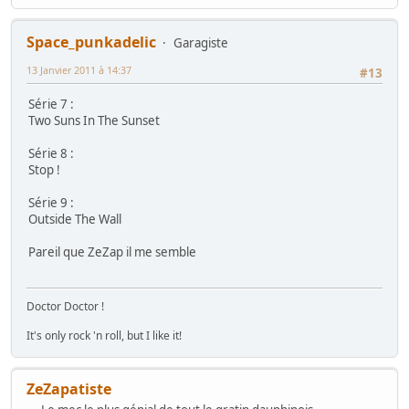
Space_punkadelic
Garagiste
13 Janvier 2011 à 14:37
#13
Série 7 :
Two Suns In The Sunset
Série 8 :
Stop !
Série 9 :
Outside The Wall
Pareil que ZeZap il me semble
Doctor Doctor !
It's only rock 'n roll, but I like it!
ZeZapatiste