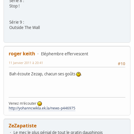
Série 8 :
Stop !
Série 9 :
Outside The Wall
roger keith
Eléphembre effervescent
11 Janvier 2011 à 20:41
#10
Bah écoute Zezap, chacun ses goûts
.
Venez m'écouter
http://yohanncwikla.ek.la/news-p446975
ZeZapatiste
Le mec le plus génial de tout le gratin dauphinois