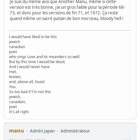
Je suis du même avis que Another Manu, même si cette
version est très bonne, j'ai un gros faible pour la période 68-
73, et donc pour les versions de fin 71, et 1972. Ça reste
quand même un sacré putain de bon morceau, bloody hell !
I would have liked to be this
jewish
canadian
poet
who sings Love and its meanders so well.
But by this time I would be dead,
And I would never have
met,
known,
and, above all, loved
You.
So too bad if I'm not this
jewish,
canadian,
poet
It's all right.
manu
AdmIn Japan
Administrateur