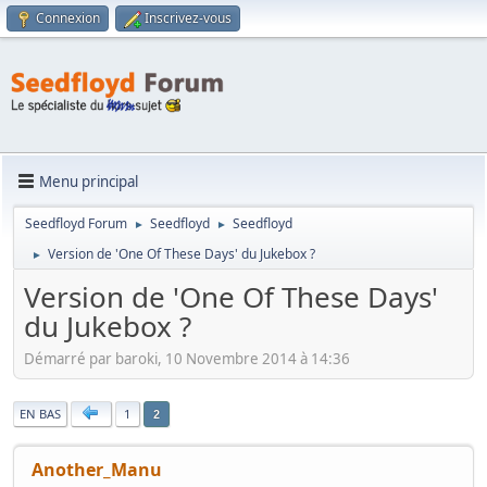
Connexion
Inscrivez-vous
Menu principal
Seedfloyd Forum
Seedfloyd
Seedfloyd
►
►
Version de 'One Of These Days' du Jukebox ?
►
Version de 'One Of These Days'
du Jukebox ?
Démarré par baroki, 10 Novembre 2014 à 14:36
|
EN BAS
1
2
Another_Manu