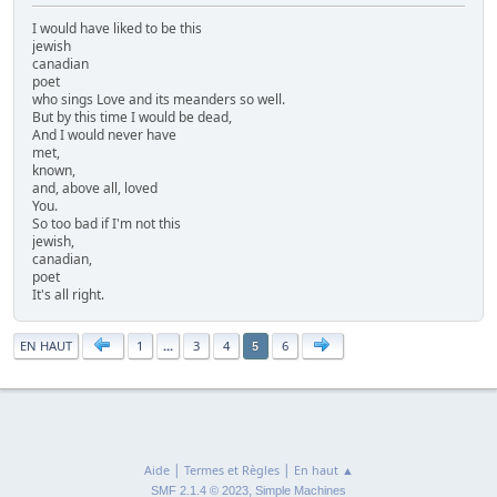
I would have liked to be this
jewish
canadian
poet
who sings Love and its meanders so well.
But by this time I would be dead,
And I would never have
met,
known,
and, above all, loved
You.
So too bad if I'm not this
jewish,
canadian,
poet
It's all right.
|
EN HAUT
1
...
3
4
6
5
|
|
Aide
Termes et Règles
En haut ▲
,
SMF 2.1.4 © 2023
Simple Machines