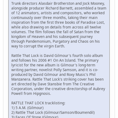
Trunk directors Alasdair Brotherston and Jock Mooney,
alongside producer Richard Barnett, assembled a team
of 12 animators, artists and compositors, who worked
continuously over three months, taking their main
inspiration from the first three books of Paradise Lost,
while also drawing on details from across all twelve
volumes. The film follows the fall of Satan from the
kingdom of Heaven and his subsequent journey
through Pandemonium, Purgatory and Chaos on his
way to corrupt the virgin Earth.
Rattle That Lock is David Gilmour's fourth solo album
and follows his 2006 #1 On An Island. The primary
lyricist for the new album is Gilmour's long-term
writing partner, novelist Polly Samson, and it is co-
produced by David Gilmour and Roxy Music's Phil
Manzanera. Rattle That Lock's striking cover has been
art directed by Dave Stansbie from The Creative
Corporation, under the creative directorship of Aubrey
Powell from Hipgnosis.
RATTLE THAT LOCK tracklisting:
1) 5 A.M. (Gilmour)
2) Rattle That Lock (Gilmour/Samson/Boumendil)
3) Faces Of Stone (Gilmour)