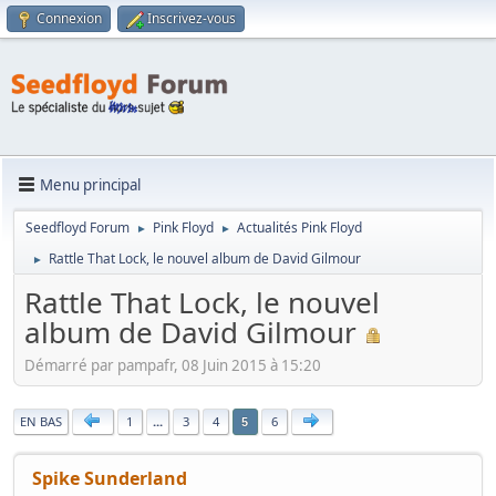
Connexion
Inscrivez-vous
Menu principal
Seedfloyd Forum
Pink Floyd
Actualités Pink Floyd
►
►
Rattle That Lock, le nouvel album de David Gilmour
►
Rattle That Lock, le nouvel
album de David Gilmour
Démarré par pampafr, 08 Juin 2015 à 15:20
|
EN BAS
1
...
3
4
6
5
Spike Sunderland