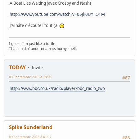
A Boat Lies Waiting (avec Crosby and Nash)
http://www.youtube.com/watch?v=05Jk0UYFO1M
J'ai hâte d'écouter tout ça.
I guess I'm just like a turtle
That's hidin' underneath its horny shell.
TODAY
Invité
03 Septembre 2015 à 19:03
#87
http://www.bbc.co.uk/radio/player/bbc_radio_two
Spike Sunderland
09 Septembre 2015 à 01:17
#88