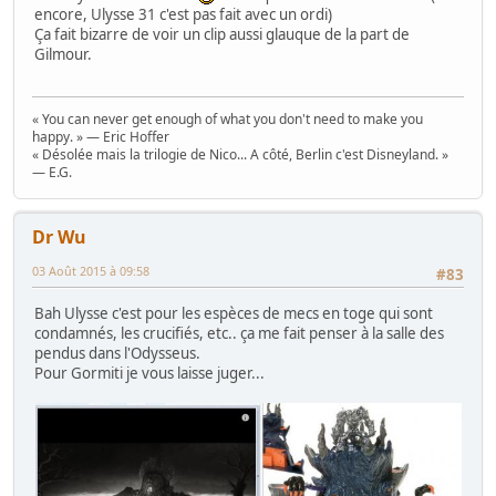
encore, Ulysse 31 c'est pas fait avec un ordi)
Ça fait bizarre de voir un clip aussi glauque de la part de
Gilmour.
« You can never get enough of what you don't need to make you
happy. » — Eric Hoffer
« Désolée mais la trilogie de Nico... A côté, Berlin c'est Disneyland. »
— E.G.
Dr Wu
03 Août 2015 à 09:58
#83
Bah Ulysse c'est pour les espèces de mecs en toge qui sont
condamnés, les crucifiés, etc.. ça me fait penser à la salle des
pendus dans l'Odysseus.
Pour Gormiti je vous laisse juger...