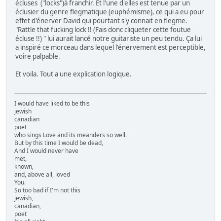
écluses ("locks")à franchir. Et l'une d'elles est tenue par un
éclusier du genre flegmatique (euphémisme), ce qui a eu pour
effet d'énerver David qui pourtant s'y connait en flegme.
"Rattle that fucking lock !! (Fais donc cliqueter cette foutue
écluse !!) " lui aurait lancé notre guitariste un peu tendu. Ça lui
a inspiré ce morceau dans lequel l'énervement est perceptible,
voire palpable.
Et voila. Tout a une explication logique.
I would have liked to be this
jewish
canadian
poet
who sings Love and its meanders so well.
But by this time I would be dead,
And I would never have
met,
known,
and, above all, loved
You.
So too bad if I'm not this
jewish,
canadian,
poet