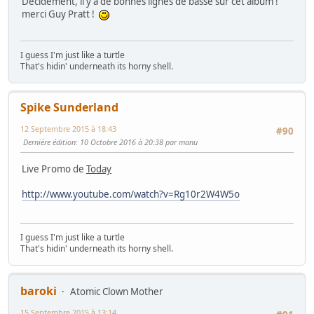
Décidément, il y a de bonnes lignes de basse sur cet album !
merci Guy Pratt !
I guess I'm just like a turtle
That's hidin' underneath its horny shell.
Spike Sunderland
12 Septembre 2015 à 18:43
#90
Dernière édition
: 10 Octobre 2016 à 20:38 par manu
Live Promo de
Today
http://www.youtube.com/watch?v=Rg10r2W4W5o
I guess I'm just like a turtle
That's hidin' underneath its horny shell.
baroki
Atomic Clown Mother
15 Septembre 2015 à 13:14