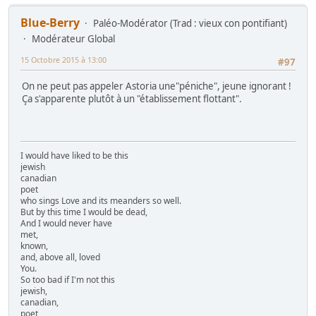
Blue-Berry
Paléo-Modérator (Trad : vieux con pontifiant)
Modérateur Global
15 Octobre 2015 à 13:00
#97
On ne peut pas appeler Astoria une"péniche", jeune ignorant !
Ça s'apparente plutôt à un "établissement flottant".
I would have liked to be this
jewish
canadian
poet
who sings Love and its meanders so well.
But by this time I would be dead,
And I would never have
met,
known,
and, above all, loved
You.
So too bad if I'm not this
jewish,
canadian,
poet