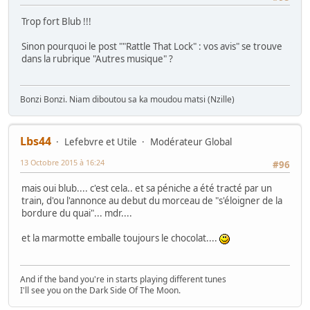
Trop fort Blub !!!
Sinon pourquoi le post ""Rattle That Lock" : vos avis" se trouve
dans la rubrique "Autres musique" ?
Bonzi Bonzi. Niam diboutou sa ka moudou matsi (Nzille)
Lbs44
Lefebvre et Utile
Modérateur Global
13 Octobre 2015 à 16:24
#96
mais oui blub.... c'est cela.. et sa péniche a été tracté par un
train, d'ou l'annonce au debut du morceau de "s'éloigner de la
bordure du quai"... mdr....
et la marmotte emballe toujours le chocolat....
And if the band you're in starts playing different tunes
I'll see you on the Dark Side Of The Moon.