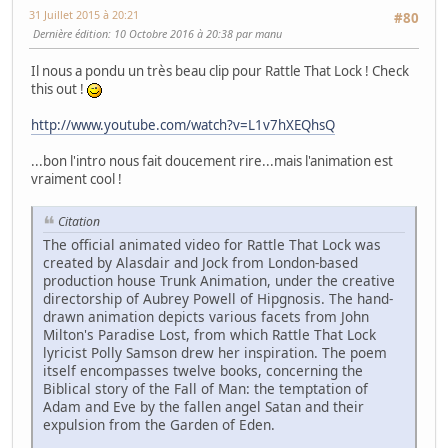
31 Juillet 2015 à 20:21
#80
Dernière édition
: 10 Octobre 2016 à 20:38 par manu
Il nous a pondu un très beau clip pour Rattle That Lock ! Check
this out !
http://www.youtube.com/watch?v=L1v7hXEQhsQ
...bon l'intro nous fait doucement rire...mais l'animation est
vraiment cool !
Citation
The official animated video for Rattle That Lock was
created by Alasdair and Jock from London-based
production house Trunk Animation, under the creative
directorship of Aubrey Powell of Hipgnosis. The hand-
drawn animation depicts various facets from John
Milton's Paradise Lost, from which Rattle That Lock
lyricist Polly Samson drew her inspiration. The poem
itself encompasses twelve books, concerning the
Biblical story of the Fall of Man: the temptation of
Adam and Eve by the fallen angel Satan and their
expulsion from the Garden of Eden.