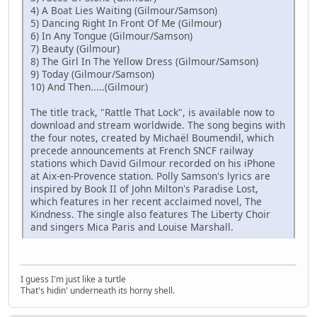
4) A Boat Lies Waiting (Gilmour/Samson)
5) Dancing Right In Front Of Me (Gilmour)
6) In Any Tongue (Gilmour/Samson)
7) Beauty (Gilmour)
8) The Girl In The Yellow Dress (Gilmour/Samson)
9) Today (Gilmour/Samson)
10) And Then.....(Gilmour)
The title track, "Rattle That Lock", is available now to
download and stream worldwide. The song begins with
the four notes, created by Michaël Boumendil, which
precede announcements at French SNCF railway
stations which David Gilmour recorded on his iPhone
at Aix-en-Provence station. Polly Samson's lyrics are
inspired by Book II of John Milton's Paradise Lost,
which features in her recent acclaimed novel, The
Kindness. The single also features The Liberty Choir
and singers Mica Paris and Louise Marshall.
I guess I'm just like a turtle
That's hidin' underneath its horny shell.