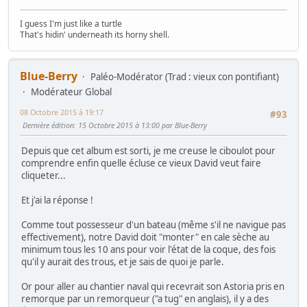
I guess I'm just like a turtle
That's hidin' underneath its horny shell.
Blue-Berry
Paléo-Modérator (Trad : vieux con pontifiant)
Modérateur Global
08 Octobre 2015 à 19:17
#93
Dernière édition
: 15 Octobre 2015 à 13:00 par Blue-Berry
Depuis que cet album est sorti, je me creuse le ciboulot pour
comprendre enfin quelle écluse ce vieux David veut faire
cliqueter...
Et j'ai la réponse !
Comme tout possesseur d'un bateau (même s'il ne navigue pas
effectivement), notre David doit "monter" en cale sèche au
minimum tous les 10 ans pour voir l'état de la coque, des fois
qu'il y aurait des trous, et je sais de quoi je parle.
Or pour aller au chantier naval qui recevrait son Astoria pris en
remorque par un remorqueur ("a tug" en anglais), il y a des