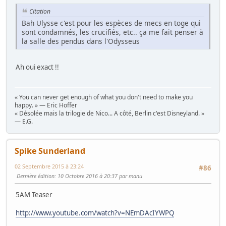
Citation
Bah Ulysse c'est pour les espèces de mecs en toge qui
sont condamnés, les crucifiés, etc.. ça me fait penser à
la salle des pendus dans l'Odysseus
Ah oui exact !!
« You can never get enough of what you don't need to make you
happy. » — Eric Hoffer
« Désolée mais la trilogie de Nico... A côté, Berlin c'est Disneyland. »
— E.G.
Spike Sunderland
02 Septembre 2015 à 23:24
#86
Dernière édition
: 10 Octobre 2016 à 20:37 par manu
5AM Teaser
http://www.youtube.com/watch?v=NEmDAcIYWPQ