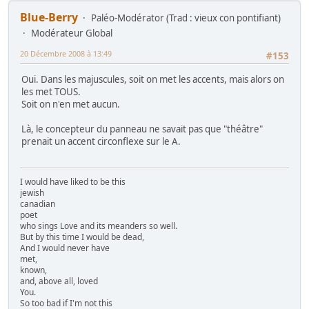
Blue-Berry
Paléo-Modérator (Trad : vieux con pontifiant)
Modérateur Global
20 Décembre 2008 à 13:49
#153
Oui. Dans les majuscules, soit on met les accents, mais alors on
les met TOUS.
Soit on n'en met aucun.
Là, le concepteur du panneau ne savait pas que "théâtre"
prenait un accent circonflexe sur le A.
I would have liked to be this
jewish
canadian
poet
who sings Love and its meanders so well.
But by this time I would be dead,
And I would never have
met,
known,
and, above all, loved
You.
So too bad if I'm not this