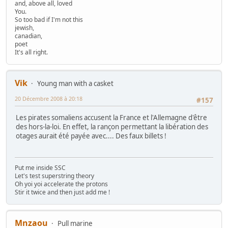
and, above all, loved
You.
So too bad if I'm not this
jewish,
canadian,
poet
It's all right.
Vik
Young man with a casket
20 Décembre 2008 à 20:18
#157
Les pirates somaliens accusent la France et l'Allemagne d'être
des hors-la-loi. En effet, la rançon permettant la libération des
otages aurait été payée avec.... Des faux billets !
Put me inside SSC
Let's test superstring theory
Oh yoi yoi accelerate the protons
Stir it twice and then just add me !
Mnzaou
Pull marine