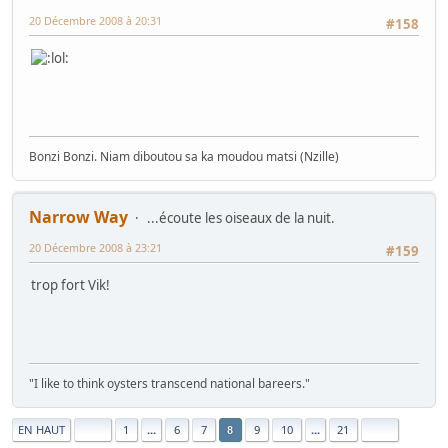
20 Décembre 2008 à 20:31
#158
Bonzi Bonzi. Niam diboutou sa ka moudou matsi (Nzille)
Narrow Way
...écoute les oiseaux de la nuit.
20 Décembre 2008 à 23:21
#159
trop fort Vik!
"I like to think oysters transcend national bareers."
|
EN HAUT
1
...
6
7
9
10
...
21
8