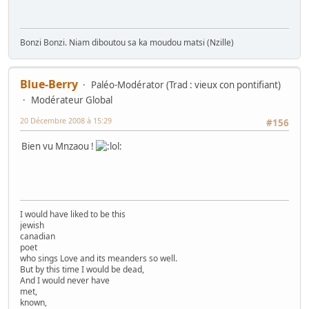
Bonzi Bonzi. Niam diboutou sa ka moudou matsi (Nzille)
Blue-Berry
Paléo-Modérator (Trad : vieux con pontifiant)
Modérateur Global
20 Décembre 2008 à 15:29
#156
Bien vu Mnzaou !
I would have liked to be this
jewish
canadian
poet
who sings Love and its meanders so well.
But by this time I would be dead,
And I would never have
met,
known,