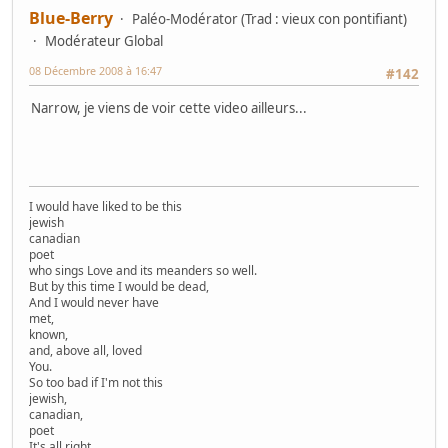
Blue-Berry
Paléo-Modérator (Trad : vieux con pontifiant)
Modérateur Global
08 Décembre 2008 à 16:47
#142
Narrow, je viens de voir cette video ailleurs...
I would have liked to be this
jewish
canadian
poet
who sings Love and its meanders so well.
But by this time I would be dead,
And I would never have
met,
known,
and, above all, loved
You.
So too bad if I'm not this
jewish,
canadian,
poet
It's all right.