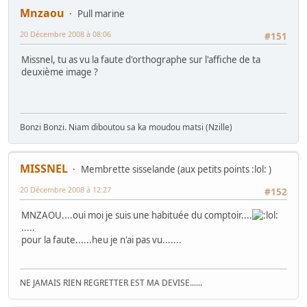
Mnzaou
Pull marine
20 Décembre 2008 à 08:06
#151
Missnel, tu as vu la faute d'orthographe sur l'affiche de ta
deuxième image ?
Bonzi Bonzi. Niam diboutou sa ka moudou matsi (Nzille)
MISSNEL
Membrette sisselande (aux petits points :lol: )
20 Décembre 2008 à 12:27
#152
MNZAOU....oui moi je suis une habituée du comptoir....
.....
pour la faute......heu je n'ai pas vu.......
NE JAMAIS RIEN REGRETTER EST MA DEVISE......