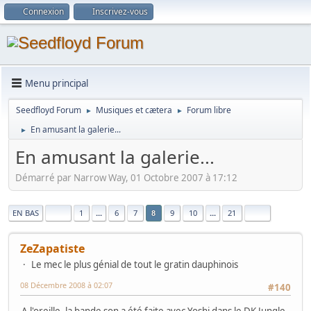
Connexion
Inscrivez-vous
Menu principal
Seedfloyd Forum
Musiques et cætera
Forum libre
►
►
En amusant la galerie...
►
En amusant la galerie...
Démarré par Narrow Way, 01 Octobre 2007 à 17:12
|
EN BAS
1
...
6
7
9
10
...
21
8
ZeZapatiste
Le mec le plus génial de tout le gratin dauphinois
08 Décembre 2008 à 02:07
#140
A l'oreille, la bande son a été faite avec Yoshi dans le DK Jungle