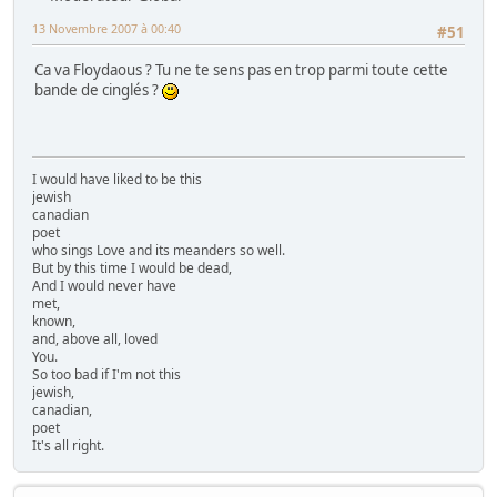
13 Novembre 2007 à 00:40
#51
Ca va Floydaous ? Tu ne te sens pas en trop parmi toute cette
bande de cinglés ?
I would have liked to be this
jewish
canadian
poet
who sings Love and its meanders so well.
But by this time I would be dead,
And I would never have
met,
known,
and, above all, loved
You.
So too bad if I'm not this
jewish,
canadian,
poet
It's all right.