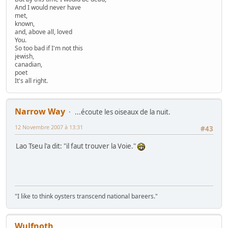
And I would never have
met,
known,
and, above all, loved
You.
So too bad if I'm not this
jewish,
canadian,
poet
It's all right.
Narrow Way
...écoute les oiseaux de la nuit.
12 Novembre 2007 à 13:31
#43
Lao Tseu l'a dit: "il faut trouver la Voie."
"I like to think oysters transcend national bareers."
Wulfnoth