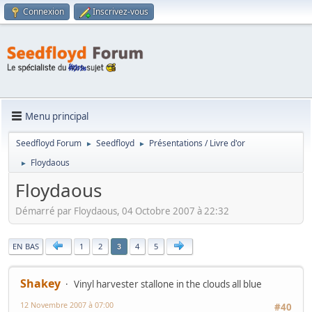
Connexion
Inscrivez-vous
Menu principal
Seedfloyd Forum
Seedfloyd
Présentations / Livre d'or
►
►
Floydaous
►
Floydaous
Démarré par Floydaous, 04 Octobre 2007 à 22:32
|
EN BAS
1
2
4
5
3
Shakey
Vinyl harvester stallone in the clouds all blue
12 Novembre 2007 à 07:00
#40