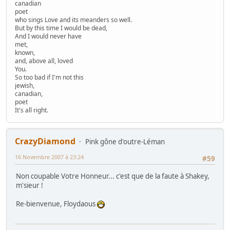
canadian
poet
who sings Love and its meanders so well.
But by this time I would be dead,
And I would never have
met,
known,
and, above all, loved
You.
So too bad if I'm not this
jewish,
canadian,
poet
It's all right.
CrazyDiamond
Pink gône d'outre-Léman
16 Novembre 2007 à 23:24
#59
Non coupable Votre Honneur... c'est que de la faute à Shakey,
m'sieur !
Re-bienvenue, Floydaous