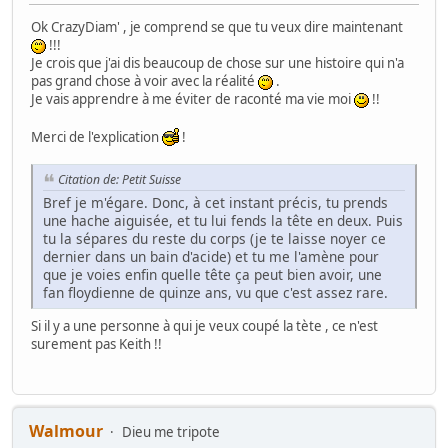
Ok CrazyDiam' , je comprend se que tu veux dire maintenant
!!!
Je crois que j'ai dis beaucoup de chose sur une histoire qui n'a
pas grand chose à voir avec la réalité
.
Je vais apprendre à me éviter de raconté ma vie moi
!!
Merci de l'explication
!
Citation de: Petit Suisse
Bref je m'égare. Donc, à cet instant précis, tu prends
une hache aiguisée, et tu lui fends la tête en deux. Puis
tu la sépares du reste du corps (je te laisse noyer ce
dernier dans un bain d'acide) et tu me l'amène pour
que je voies enfin quelle tête ça peut bien avoir, une
fan floydienne de quinze ans, vu que c'est assez rare.
Si il y a une personne à qui je veux coupé la tète , ce n'est
surement pas Keith !!
Walmour
Dieu me tripote