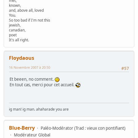
met,
known,
and, above all, loved
You.
So too bad if I'm not this
jewish,
canadian,
poet
It's all right.
Floydaous
16 Novembre 2007 à 20:50
#57
Et beeen, no comment.
En tout cas, merci pour cet accueil.
ig man! ig man. ahaharade you are
Blue-Berry
Paléo-Modérator (Trad : vieux con pontifiant)
Modérateur Global