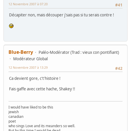
12 Novembre 2007 à 07:20
#41
Décapiter non, mais découper j'sais pas si tu serais contre !
Blue-Berry
Paléo-Modérator (Trad : vieux con pontifiant)
Modérateur Global
12 Novembre 2007 à 13:29
#42
Ca devient gore, c't'histoire !
Fais gaffe avec cette hache, Shakey !!
I would have liked to be this
jewish
canadian
poet
who sings Love and its meanders so well.
But by this time I would be dead,