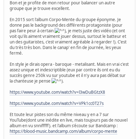
Bon et je profite de mon retour pour balancer un autre
groupe que je trouve excellent.
En 2015 sort l'album Corpo-Mente du groupe éponyme. Je
donne pas le background des différents protagoniste (pour
pas faire peur à certain
), je mets juste des vidéo (et ont
voit qu'ils aiment vraiment jouer dessus, surtout le batteur et
un des guitaristes, c'est vraiment agréable à regarder !). C'est
du très très bon. Dans le canap' en fin de journée, les yeux
fermé.
En style je dirais opera - baroque - metalisant. Mais en vrai c'est
assez unique et indescriptible (eux par contre ils ont eu du
succès genre 250k vu sur youtube et il n'y aura pas débat sur
la chanteuse je pense
).
https://www.youtube.com/watch?v=l3wDuBGtzX8
https://www.youtube.com/watch?v=VPk1cc0T27s
Et toute leur pistes son du même niveau y en a 7 sur
YouTube(dont une inédite en live, mais toujours pas de nouvel
album en vu snnifffff). et l'album s'écoute sur Bandcamp :
https://blood-music.bandcamp.com/album/corpo-mente