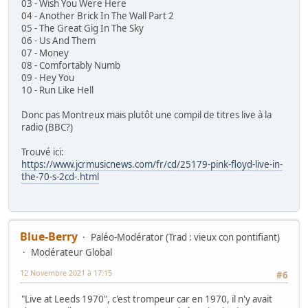
03 - Wish You Were Here
04 - Another Brick In The Wall Part 2
05 - The Great Gig In The Sky
06 - Us And Them
07 - Money
08 - Comfortably Numb
09 - Hey You
10 - Run Like Hell
Donc pas Montreux mais plutôt une compil de titres live à la
radio (BBC?)
Trouvé ici:
https://www.jcrmusicnews.com/fr/cd/25179-pink-floyd-live-in-
the-70-s-2cd-.html
Blue-Berry
Paléo-Modérator (Trad : vieux con pontifiant)
Modérateur Global
12 Novembre 2021 à 17:15
#6
"Live at Leeds 1970", c'est trompeur car en 1970, il n'y avait