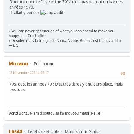
D'accord donc ce "Live in the 70's" n'est pas du tout un live des
années 1970.
Il fallait y penser
« You can never get enough of what you don't need to make you
happy. » — Eric Hoffer
« Désolée mais la trilogie de Nico... A côté, Berlin c'est Disneyland. »
— E.G.
Mnzaou
Pull marine
13 Novembre 2021 à 05:17
#8
70s, c'est les années 70 : D'autres titres y ont leurs place, mais
pas tous.
Bonzi Bonzi. Niam diboutou sa ka moudou matsi (Nzille)
Lbs44
Lefebvre et Utile
Modérateur Global