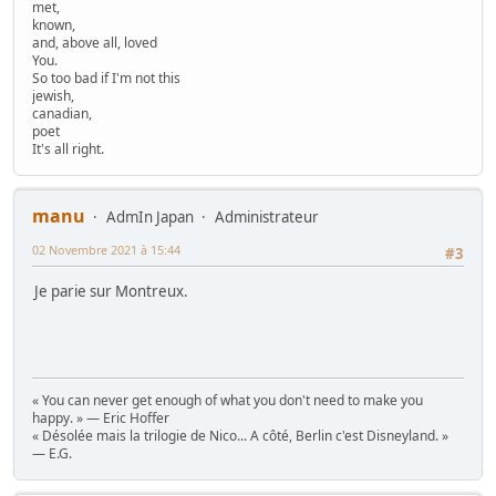
met,
known,
and, above all, loved
You.
So too bad if I'm not this
jewish,
canadian,
poet
It's all right.
manu
AdmIn Japan
Administrateur
02 Novembre 2021 à 15:44
#3
Je parie sur Montreux.
« You can never get enough of what you don't need to make you
happy. » — Eric Hoffer
« Désolée mais la trilogie de Nico... A côté, Berlin c'est Disneyland. »
— E.G.