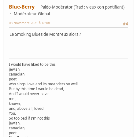
Blue-Berry
Paléo-Modérator (Trad : vieux con pontifiant)
Modérateur Global
08 Novembre 2021 à 18:08
#4
Le Smoking Blues de Montreux alors ?
I would have liked to be this
jewish
canadian
poet
who sings Love and its meanders so well.
But by this time I would be dead,
And I would never have
met,
known,
and, above all, loved
You.
So too bad if I'm not this
jewish,
canadian,
poet