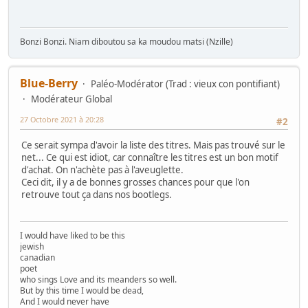
Bonzi Bonzi. Niam diboutou sa ka moudou matsi (Nzille)
Blue-Berry
Paléo-Modérator (Trad : vieux con pontifiant)
Modérateur Global
27 Octobre 2021 à 20:28
#2
Ce serait sympa d'avoir la liste des titres. Mais pas trouvé sur le
net... Ce qui est idiot, car connaître les titres est un bon motif
d'achat. On n'achète pas à l'aveuglette.
Ceci dit, il y a de bonnes grosses chances pour que l'on
retrouve tout ça dans nos bootlegs.
I would have liked to be this
jewish
canadian
poet
who sings Love and its meanders so well.
But by this time I would be dead,
And I would never have