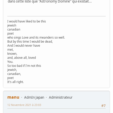
dans cette liste que "Astronomy Dominé" qui existait...
I would have liked to be this
jewish
canadian
poet
who sings Love and its meanders so well.
But by this time I would be dead,
And I would never have
met,
known,
and, above all, loved
You.
So too bad if I'm not this
jewish,
canadian,
poet
It's all right.
manu
AdmIn Japan
Administrateur
12 Novembre 2021 à 23:03
#7