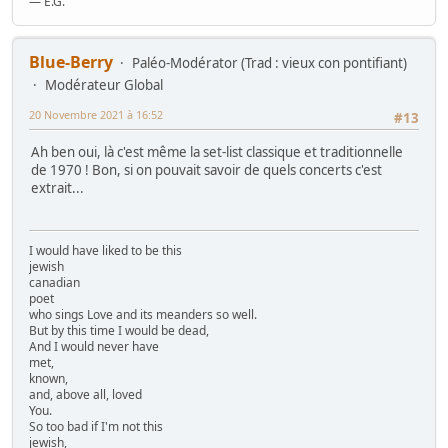
— E.G.
Blue-Berry
Paléo-Modérator (Trad : vieux con pontifiant)
Modérateur Global
20 Novembre 2021 à 16:52
#13
Ah ben oui, là c'est même la set-list classique et traditionnelle
de 1970 ! Bon, si on pouvait savoir de quels concerts c'est
extrait...
I would have liked to be this
jewish
canadian
poet
who sings Love and its meanders so well.
But by this time I would be dead,
And I would never have
met,
known,
and, above all, loved
You.
So too bad if I'm not this
jewish,