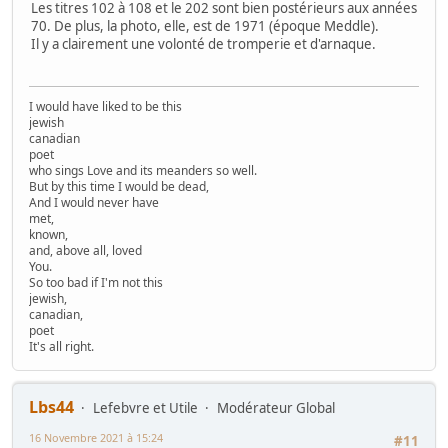
Les titres 102 à 108 et le 202 sont bien postérieurs aux années
70. De plus, la photo, elle, est de 1971 (époque Meddle).
Il y a clairement une volonté de tromperie et d'arnaque.
I would have liked to be this
jewish
canadian
poet
who sings Love and its meanders so well.
But by this time I would be dead,
And I would never have
met,
known,
and, above all, loved
You.
So too bad if I'm not this
jewish,
canadian,
poet
It's all right.
Lbs44
Lefebvre et Utile
Modérateur Global
16 Novembre 2021 à 15:24
#11