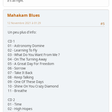
It's all right.
Mahakam Blues
12 Novembre 2021 à 01:29
#5
Un peu plus d'info:
CD 1
01 - Astronomy Domine
02 - Learning To Fly
03 - What Do You Want From Me ?
04 - On The Turning Away
05 - A Great Day For Freedom
06 - Sorrow
07 - Take It Back
08 - Keep Talking
09 - One Of These Days
10 - Shine On You Crazy Diamond
11 - Breathe
CD 2
01 - Time
02 - High Hopes