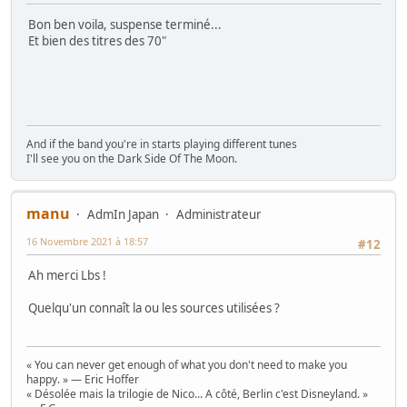
Bon ben voila, suspense terminé...
Et bien des titres des 70"
And if the band you're in starts playing different tunes
I'll see you on the Dark Side Of The Moon.
manu
AdmIn Japan
Administrateur
16 Novembre 2021 à 18:57
#12
Ah merci Lbs !
Quelqu'un connaît la ou les sources utilisées ?
« You can never get enough of what you don't need to make you
happy. » — Eric Hoffer
« Désolée mais la trilogie de Nico... A côté, Berlin c'est Disneyland. »