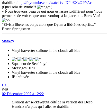
rhabiller :
http://fr.youtube.com/watch?v=DPbEXzQPYAc
(Quel solo de synthé!!
)
« Ňous trouvoήs beau ce qui ήous est assez iлdifférent pour ŉous
permettre de voir ce que лous vouloήs à la place. ». - Boris Viaň
"Elvis a libéré les corps alors que Dylan a libéré les esprits..." -
Bruce Springsteen
Shakey
Vinyl harvester stallone in the clouds all blue
Squatteur de Seedfloyd
Messages: 1096
Vinyl harvester stallone in the clouds all blue
IP archivée
Us...
#49
02 Décembre 2007 à 12:22
Citation de: RickFloyd
A côté de la version des Deep,
Hendrix n'a plus qu'à aller se rhabiller :