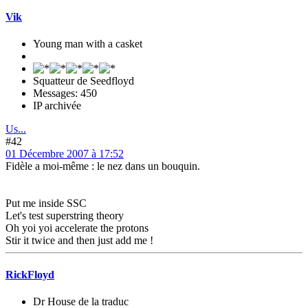
Vik
Young man with a casket
Squatteur de Seedfloyd
Messages: 450
IP archivée
Us...
#42
01 Décembre 2007 à 17:52
Fidèle a moi-même : le nez dans un bouquin.
Put me inside SSC
Let's test superstring theory
Oh yoi yoi accelerate the protons
Stir it twice and then just add me !
RickFloyd
Dr House de la traduc