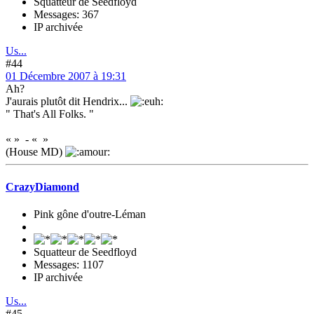
Squatteur de Seedfloyd
Messages: 367
IP archivée
Us...
#44
01 Décembre 2007 à 19:31
Ah?
J'aurais plutôt dit Hendrix...
" That's All Folks. "
« » - « »
(House MD)
CrazyDiamond
Pink gône d'outre-Léman
Squatteur de Seedfloyd
Messages: 1107
IP archivée
Us...
#45