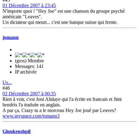
01 Décembre 2007 à 23:45
N'importe quoi ! "Hey Joe" est une chanson du groupe psyché
américain "Leaves".
Un dictateur qui meurt... c'est une banque suisse qui ferme.
jomann
(gros) Membre
Messages: 141
IP archivée
Us...
#46
02 Décembre 2007 à 00:35
Rien à voir, c'est Joni Alidaye qui l'a écrite en francais et Jimi
hendrix l'a traduite en anglais.
A par ça, Crazy tu a le morceau Hey Joe joué par Leaves?
www.myspace.com/jomann3
Gloukenshpil