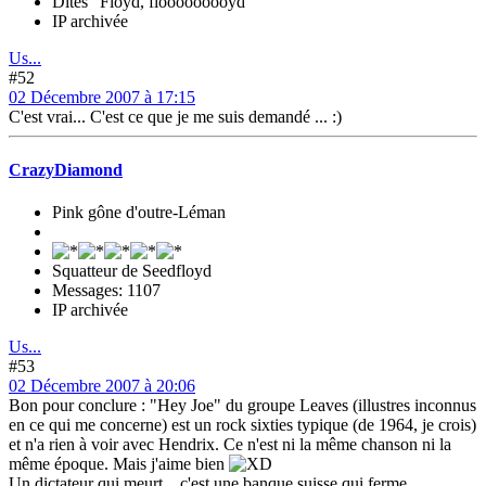
Dites "Floyd, flooooooooyd"
IP archivée
Us...
#52
02 Décembre 2007 à 17:15
C'est vrai... C'est ce que je me suis demandé ... :)
CrazyDiamond
Pink gône d'outre-Léman
Squatteur de Seedfloyd
Messages: 1107
IP archivée
Us...
#53
02 Décembre 2007 à 20:06
Bon pour conclure : "Hey Joe" du groupe Leaves (illustres inconnus
en ce qui me concerne) est un rock sixties typique (de 1964, je crois)
et n'a rien à voir avec Hendrix. Ce n'est ni la même chanson ni la
même époque. Mais j'aime bien
Un dictateur qui meurt... c'est une banque suisse qui ferme.