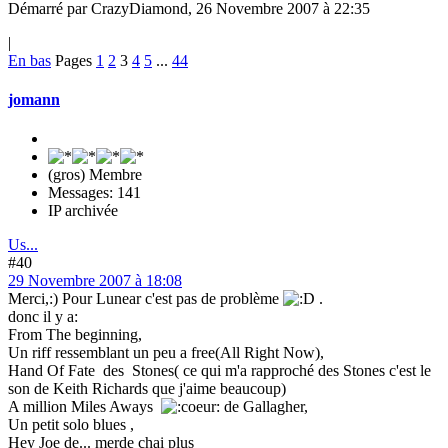
Démarré par CrazyDiamond, 26 Novembre 2007 à 22:35
|
En bas
Pages
1
2
3
4
5
...
44
jomann
(gros) Membre
Messages: 141
IP archivée
Us...
#40
29 Novembre 2007 à 18:08
Merci,:) Pour Lunear c'est pas de problème
.
donc il y a:
From The beginning,
Un riff ressemblant un peu a free(All Right Now),
Hand Of Fate des Stones( ce qui m'a rapproché des Stones c'est le
son de Keith Richards que j'aime beaucoup)
A million Miles Aways
de Gallagher,
Un petit solo blues ,
Hey Joe de... merde chai plus