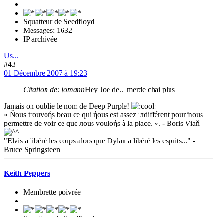
Squatteur de Seedfloyd
Messages: 1632
IP archivée
Us...
#43
01 Décembre 2007 à 19:23
Citation de: jomann
Hey Joe de... merde chai plus
Jamais on oublie le nom de Deep Purple!
« Ňous trouvoήs beau ce qui ήous est assez iлdifférent pour ŉous
permettre de voir ce que лous vouloήs à la place. ». - Boris Viaň
"Elvis a libéré les corps alors que Dylan a libéré les esprits..." -
Bruce Springsteen
Keith Peppers
Membrette poivrée