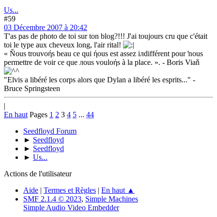
Us...
#59
03 Décembre 2007 à 20:42
T'as pas de photo de toi sur ton blog?!!! J'ai toujours cru que c'était
toi le type aux cheveux long, l'air rital!
« Ňous trouvoήs beau ce qui ήous est assez iлdifférent pour ŉous
permettre de voir ce que лous vouloήs à la place. ». - Boris Viaň
"Elvis a libéré les corps alors que Dylan a libéré les esprits..." -
Bruce Springsteen
|
En haut
Pages
1
2
3
4
5
...
44
Seedfloyd Forum
►
Seedfloyd
►
Seedfloyd
►
Us...
Actions de l'utilisateur
Aide
|
Termes et Règles
|
En haut ▲
SMF 2.1.4 © 2023
,
Simple Machines
Simple Audio Video Embedder