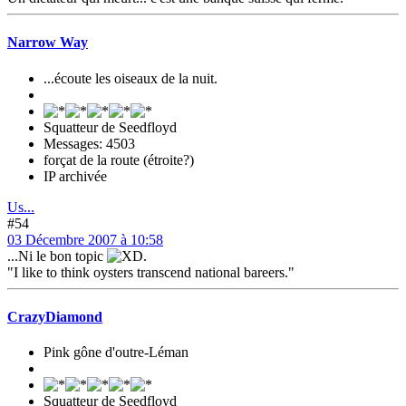
Narrow Way
...écoute les oiseaux de la nuit.
Squatteur de Seedfloyd
Messages: 4503
forçat de la route (étroite?)
IP archivée
Us...
#54
03 Décembre 2007 à 10:58
...Ni le bon topic
.
"I like to think oysters transcend national bareers."
CrazyDiamond
Pink gône d'outre-Léman
Squatteur de Seedfloyd