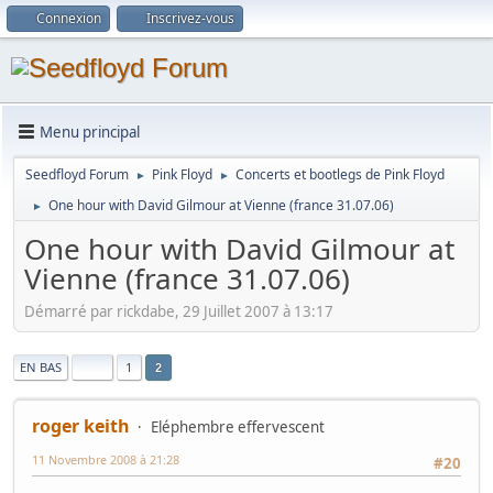
Connexion
Inscrivez-vous
Menu principal
Seedfloyd Forum
Pink Floyd
Concerts et bootlegs de Pink Floyd
►
►
One hour with David Gilmour at Vienne (france 31.07.06)
►
One hour with David Gilmour at
Vienne (france 31.07.06)
Démarré par rickdabe, 29 Juillet 2007 à 13:17
|
EN BAS
1
2
roger keith
Eléphembre effervescent
11 Novembre 2008 à 21:28
#20