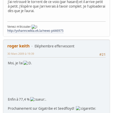
J'ai retrouvé le torrent de ce voio (par hasard) et il arrive petit
à petit. J'éspère que j'arriverais à l'avoir complet. Je l'uploaderai
dès que je l'aurai.
Venez m'écouter
http://yohanncwikla.ek.la/news-p446975
roger keith
Eléphembre effervescent
30 Mars 2009 à 19:39
#21
Moi, je l'ai
.
Enfin à 77,4 %
.
Prochainement sur Gigatribe et Seedfloyd!