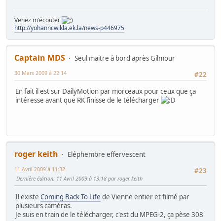
Venez m'écouter
http://yohanncwikla.ek.la/news-p446975
Captain MDS
Seul maitre à bord après Gilmour
30 Mars 2009 à 22:14
#22
En fait il est sur DailyMotion par morceaux pour ceux que ça
intéresse avant que RK finisse de le télécharger
roger keith
Eléphembre effervescent
11 Avril 2009 à 11:32
#23
Dernière édition
: 11 Avril 2009 à 13:18 par roger keith
Il existe
Coming Back To Life
de Vienne entier et filmé par
plusieurs caméras.
Je suis en train de le télécharger, c'est du MPEG-2, ça pèse 308