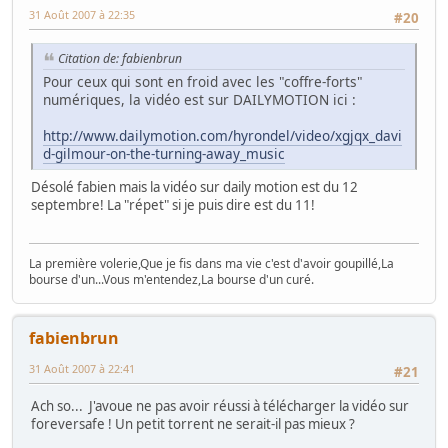
31 Août 2007 à 22:35
#20
Citation de: fabienbrun
Pour ceux qui sont en froid avec les "coffre-forts"
numériques, la vidéo est sur DAILYMOTION ici :
http://www.dailymotion.com/hyrondel/video/xgjqx_davi
d-gilmour-on-the-turning-away_music
Désolé fabien mais la vidéo sur daily motion est du 12
septembre! La "répet" si je puis dire est du 11!
La première volerie,Que je fis dans ma vie c'est d'avoir goupillé,La
bourse d'un...Vous m'entendez,La bourse d'un curé.
fabienbrun
31 Août 2007 à 22:41
#21
Ach so... J'avoue ne pas avoir réussi à télécharger la vidéo sur
foreversafe ! Un petit torrent ne serait-il pas mieux ?