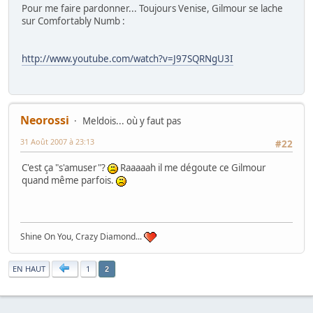
Pour me faire pardonner... Toujours Venise, Gilmour se lache
sur Comfortably Numb :
http://www.youtube.com/watch?v=J97SQRNgU3I
Neorossi
Meldois... où y faut pas
31 Août 2007 à 23:13
#22
C'est ça "s'amuser"?
Raaaaah il me dégoute ce Gilmour
quand même parfois.
Shine On You, Crazy Diamond...
|
EN HAUT
1
2