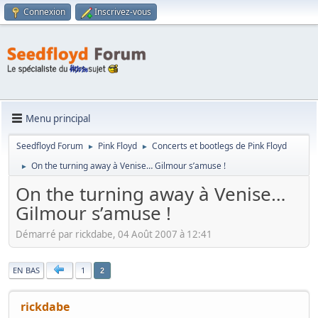
Connexion
Inscrivez-vous
Menu principal
Seedfloyd Forum
Pink Floyd
Concerts et bootlegs de Pink Floyd
►
►
On the turning away à Venise… Gilmour s’amuse !
►
On the turning away à Venise…
Gilmour s’amuse !
Démarré par rickdabe, 04 Août 2007 à 12:41
|
EN BAS
1
2
rickdabe