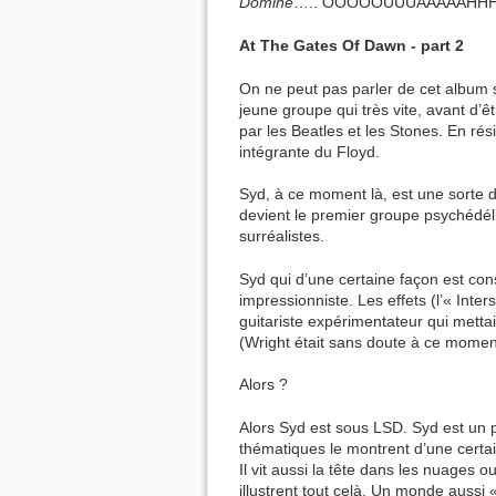
Domine
….. OOOOOUUUAAAAAHHHHHH
At The Gates Of Dawn - part 2
On ne peut pas parler de cet album 
jeune groupe qui très vite, avant d’
par les Beatles et les Stones. En rés
intégrante du Floyd.
Syd, à ce moment là, est une sorte d
devient le premier groupe psychédél
surréalistes.
Syd qui d’une certaine façon est cons
impressionniste. Les effets (l’« Inte
guitariste expérimentateur qui metta
(Wright était sans doute à ce moment
Alors ?
Alors Syd est sous LSD. Syd est un p
thématiques le montrent d’une certaine
Il vit aussi la tête dans les nuages
illustrent tout celà. Un monde aussi 