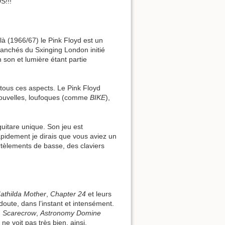
!!!
à (1966/67) le Pink Floyd est un
anchés du Sxinging London initié
 son et lumière étant partie
 tous ces aspects. Le Pink Floyd
,nouvelles, loufoques (comme
BIKE
),
guitare unique. Son jeu est
Rapidement je dirais que vous aviez un
rtèlements de basse, des claviers
athilda Mother
,
Chapter 24
et leurs
 doute, dans l’instant et intensément.
,
Scarecrow
,
Astronomy Domine
ne voit pas très bien, ainsi,