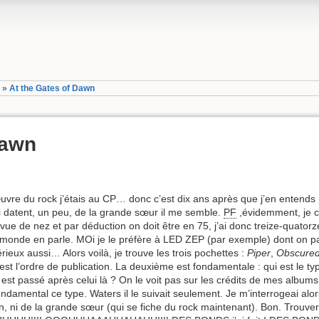
s
»
At the Gates of Dawn
Dawn
vre du rock j’étais au CP… donc c’est dix ans après que j’en entends p
ui datent, un peu, de la grande sœur il me semble.
PF
,évidemment, je 
 vue de nez et par déduction on doit être en 75, j’ai donc treize-quator
 monde en parle. MOi je le préfère à LED ZEP (par exemple) dont on p
térieux aussi… Alors voilà, je trouve les trois pochettes :
Piper
,
Obscured
st l’ordre de publication. La deuxième est fondamentale : qui est le ty
est passé après celui là ? On le voit pas sur les crédits de mes albums.
ondamental ce type. Waters il le suivait seulement. Je m’interrogeai alor
n, ni de la grande sœur (qui se fiche du rock maintenant). Bon. Trouve