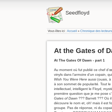
Seedfloyd
Vous êtes ici :
Accueil
»
Chronique des lecteur
At the Gates of 
At The Gates Of Dawn - part 1
Au moment où fut publié ce chef d’œu
vinyls dans l’armoire d’un copain, q
Wish You Were Here
aussi (ouais, à
à son sommet de popularité. Tout le
intellectuel, intelligent le Floyd, mys
première question que je me pose c’e
Gates of Dawn
??? Barrett ??? Où il 
découvre le nom et, oh! mais il est f
groupe. Pas de réponse, ni du copai