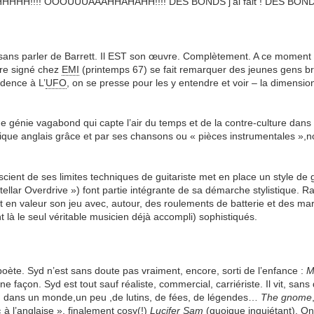
H!!!! OOOUUUAAAHHAHAHH!!!! DES BONDS j’ai fait ! DES BONDS
sans parler de Barrett. Il EST son œuvre. Complètement. A ce moment l
être signé chez
EMI
(printemps 67) se fait remarquer des jeunes gens br
idence à L’
UFO
, on se presse pour les y entendre et voir – la dimension
e génie vagabond qui capte l’air du temps et de la contre-culture dans
ique anglais grâce et par ses chansons ou « pièces instrumentales »
cient de ses limites techniques de guitariste met en place un style de 
rstellar Overdrive ») font partie intégrante de sa démarche stylistique. 
it en valeur son jeu avec, autour, des roulements de batterie et des ma
 là le seul véritable musicien déjà accompli) sophistiqués.
oète. Syd n’est sans doute pas vraiment, encore, sorti de l’enfance :
M
 façon. Syd est tout sauf réaliste, commercial, carriériste. Il vit, sans
 ou dans un monde,un peu ,de lutins, de fées, de légendes…
The gnome
« à l’anglaise », finalement cosy(!)
Lucifer Sam
(quoique inquiétant). On 