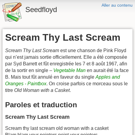
Aller au contenu
Seedfloyd
Scream Thy Last Scream
Scream Thy Last Scream
est une chanson de Pink Floyd
qui n’est jamais sortie officiellement. Elle a été composée
par Syd Barrett et fût enregistrée les 7 et 8 août 1967, afin
de la sortir en single –
Vegetable Man
en aurait été la face
B. Mais tout fût annulé en faveur du single
Apples and
Oranges - Paintbox
. On croise parfois ce morceau sous le
titre
Old Woman with a Casket
.
Paroles et traduction
Scream Thy Last Scream
Scream thy last scream old woman with a casket
Blam blam your pointers point your pointers