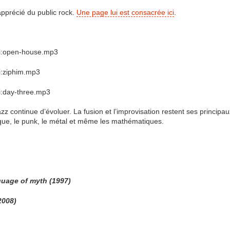
 apprécié du public rock.
Une page lui est consacrée ici
.
ki:open-house.mp3
i:ziphim.mp3
i:day-three.mp3
azz continue d’évoluer. La fusion et l’improvisation restent ses principa
ique, le punk, le métal et même les mathématiques.
guage of myth (1997)
2008)