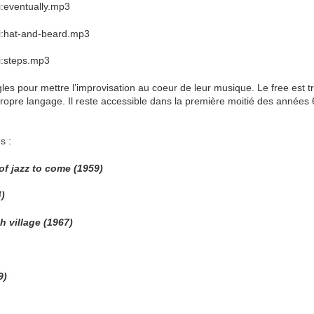
i:eventually.mp3
ki:hat-and-beard.mp3
i:steps.mp3
les pour mettre l’improvisation au coeur de leur musique. Le free est 
ropre langage. Il reste accessible dans la première moitié des années 
s :
f jazz to come (1959)
4)
h village (1967)
9)