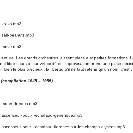
i:ko-ko.mp3
i:salt-peanuts.mp3
ki:move.mp3
venture. Les grands orchestres laissent place aux petites formations. 
ent libre cours à leur virtuosité et l’improvisation prend une place déci
bien le plus précieux : la liberté. S’il ne faut retenir qu’un nom, c’est c
 (compilation 1945 – 1955)
iki:moon-dreams.mp3
ki:ascenseur-pour-l-echafaud-generique.mp3
ki:ascenseur-pour-l-echafaud-florence-sur-les-champs-elysees.mp3