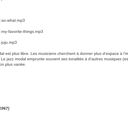
ki:so-what.mp3
i:my-favorite-things.mp3
i:juju.mp3
dal est plus libre. Les musiciens cherchent à donner plus d’espace à l’
. Le jazz modal emprunte souvent ses tonalités à d’autres musiques (es
on plus variée.
1967)