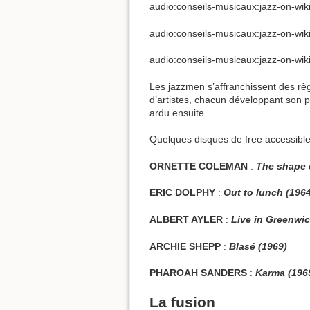
audio:conseils-musicaux:jazz-on-wik
audio:conseils-musicaux:jazz-on-wi
audio:conseils-musicaux:jazz-on-wik
Les jazzmen s’affranchissent des règ
d’artistes, chacun développant son p
ardu ensuite.
Quelques disques de free accessible
ORNETTE COLEMAN
:
The shape o
ERIC DOLPHY
:
Out to lunch (196
ALBERT AYLER
:
Live in Greenwic
ARCHIE SHEPP
:
Blasé (1969)
PHAROAH SANDERS
:
Karma (196
La fusion