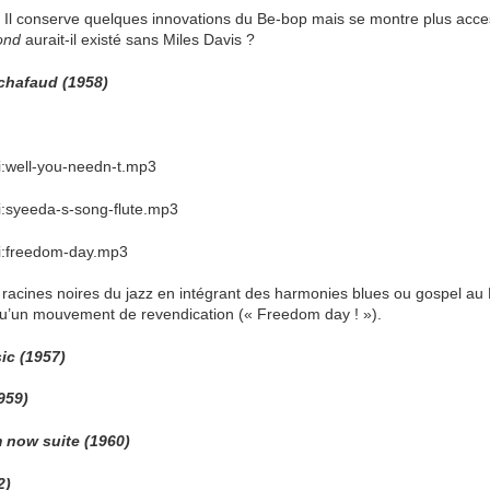
. Il conserve quelques innovations du Be-bop mais se montre plus acc
ond
aurait-il existé sans Miles Davis ?
chafaud (1958)
i:well-you-needn-t.mp3
i:syeeda-s-song-flute.mp3
ki:freedom-day.mp3
 racines noires du jazz en intégrant des harmonies blues ou gospel au 
qu’un mouvement de revendication (« Freedom day ! »).
ic (1957)
959)
 now suite (1960)
2)