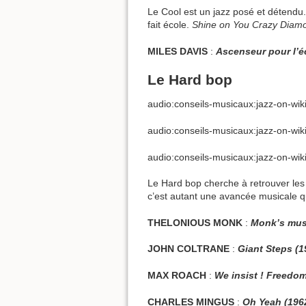
Le Cool est un jazz posé et détendu
fait école.
Shine on You Crazy Diam
MILES DAVIS
:
Ascenseur pour l’é
Le Hard bop
audio:conseils-musicaux:jazz-on-wik
audio:conseils-musicaux:jazz-on-wik
audio:conseils-musicaux:jazz-on-wi
Le Hard bop cherche à retrouver les
c’est autant une avancée musicale 
THELONIOUS MONK
:
Monk’s mus
JOHN COLTRANE
:
Giant Steps (1
MAX ROACH
:
We insist ! Freedom
CHARLES MINGUS
:
Oh Yeah (196