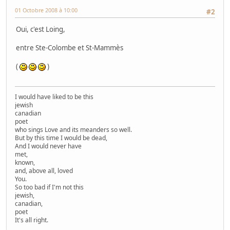
01 Octobre 2008 à 10:00
#2
Oui, c'est Loing,
entre Ste-Colombe et St-Mammès
(
)
I would have liked to be this
jewish
canadian
poet
who sings Love and its meanders so well.
But by this time I would be dead,
And I would never have
met,
known,
and, above all, loved
You.
So too bad if I'm not this
jewish,
canadian,
poet
It's all right.