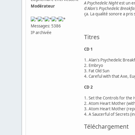
A Psychedelic Night
est un en
Modérateur
d'
Alan's Psychedelic Breakfa
ça. La qualité sonore a pri
Messages: 5386
IP archivée
Titres
CD 1
1. Alan's Psychedelic Break
2. Embryo
3. Fat Old Sun
4. Careful with that Axe, E
CD 2
1. Set the Controls for the 
2. Atom Heart Mother (with
3. Atom Heart Mother (repr
4. A Saucerful of Secrets (
Téléchargement