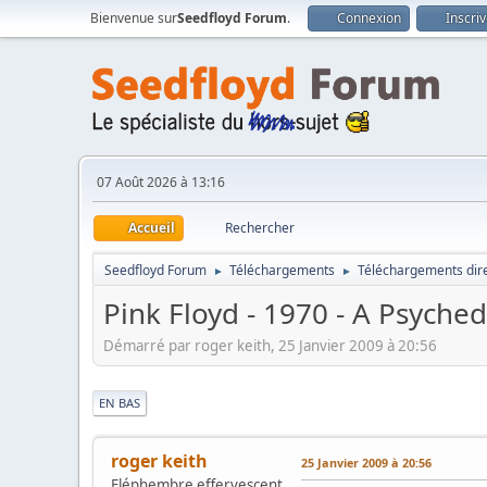
Bienvenue sur
Seedfloyd Forum
.
Connexion
Inscri
07 Août 2026 à 13:16
Accueil
Rechercher
Seedfloyd Forum
Téléchargements
Téléchargements dir
►
►
Pink Floyd - 1970 - A Psyched
Démarré par roger keith, 25 Janvier 2009 à 20:56
|
EN BAS
roger keith
25 Janvier 2009 à 20:56
Eléphembre effervescent