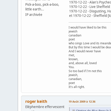
1970-12-22 - Alan's Psyched
Pick-a-boo, pick-a-boo,
1970-12-22 - Live Sheffield
little earth...
1970-12-22 - Disgusting, H
IP archivée
et 1970-12-22 - Sheffield [
I would have liked to be this
jewish
canadian
poet
who sings Love and its meander
But by this time I would be dea
And I would never have
met,
known,
and, above all, loved
You.
So too bad if I'm not this
jewish,
canadian,
poet
It's all right.
roger keith
19 Août 2009 à 12:36
Eléphembre effervescent
Citation de: Blue-Berry le