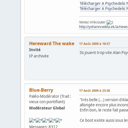
Télécharger A Psychedelic 
Télécharger A Psychedelic 
Venez m'écouter
http://yohanncwikla.ek.la/new
Hereward The wake
17 Août 2009 à 18:57
Invité
Ils jouent trop vite Alan Ps
IP archivée
Blue-Berry
17 Août 2009 à 23:36
Paléo-Modérator (Trad :
"très belle (...) version d'
vieux con pontifiant)
allongée encore plus incons
Modérateur Global
Enfin bon, le reste fait pass
Ce boot existe aussi sous les
Messages: 8312