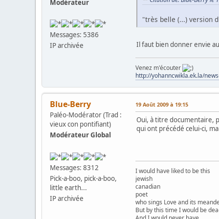
Modérateur
"très belle (...) version
Messages: 5386
Il faut bien donner envie a
IP archivée
Venez m'écouter
http://yohanncwikla.ek.la/new
Blue-Berry
19 Août 2009 à 19:15
Paléo-Modérator (Trad :
Oui, à titre documentaire, p
vieux con pontifiant)
qui ont précédé celui-ci, mai
Modérateur Global
Messages: 8312
I would have liked to be this
Pick-a-boo, pick-a-boo,
jewish
canadian
little earth...
poet
IP archivée
who sings Love and its meander
But by this time I would be dea
And I would never have