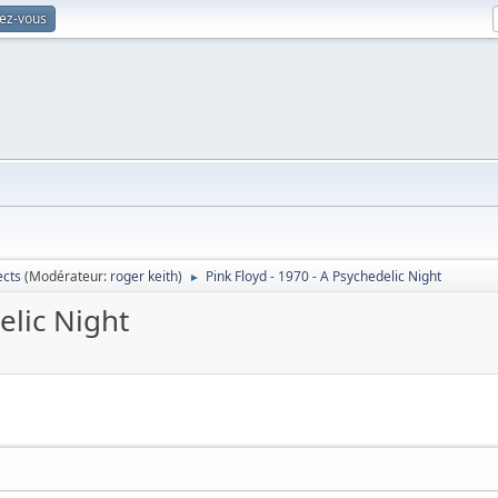
vez-vous
ects
(Modérateur:
roger keith
)
Pink Floyd - 1970 - A Psychedelic Night
►
elic Night