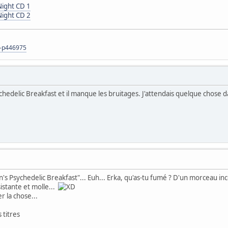
Night CD 1
Night CD 2
s-p446975
ychedelic Breakfast et il manque les bruitages. J'attendais quelque chose 
Alan's Psychedelic Breakfast"... Euh... Erka, qu'as-tu fumé ? D'un morceau i
istante et molle...
er la chose...
 titres