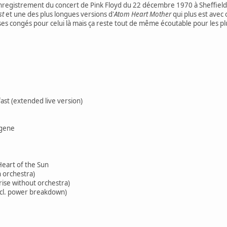
registrement du concert de Pink Floyd du 22 décembre 1970 à Sheffield. I
st
et une des plus longues versions d'
Atom Heart Mother
qui plus est avec
s ses congés pour celui là mais ça reste tout de même écoutable pour les pl
fast (extended live version)
ugene
Heart of the Sun
 orchestra)
ise without orchestra)
incl. power breakdown)