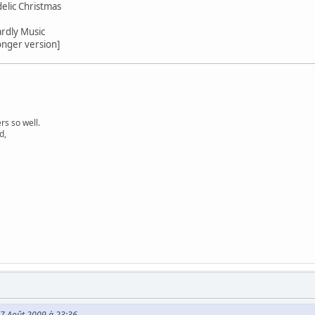
elic Christmas
ardly Music
longer version]
s so well.
d,
 17 Août 2009 à 23:36