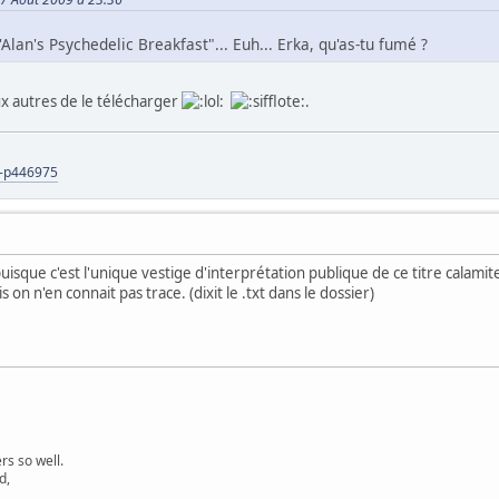
 d'Alan's Psychedelic Breakfast"... Euh... Erka, qu'as-tu fumé ?
ux autres de le télécharger
.
s-p446975
uisque c'est l'unique vestige d'interprétation publique de ce titre calamite
s on n'en connait pas trace. (dixit le .txt dans le dossier)
s so well.
d,