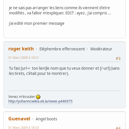
je ne sais pas arranger les liens comme ils viennent d'etre
modifiés , va falloir m'expliquer. EDIT : ayez , j'ai compris ...
j'ai edité mon premier message
roger keith
Eléphembre effervescent
Modérateur
01 Mars 2009 à 18:51
#3
Tu fais [url-= ton lien]le nom que tu veux donner et [/-url] (sans
les tirets, c'était pour te montrer).
Venez m'écouter
http://yohanncwikla.ek.la/news-p446975
Guenavel
Angel boots
01 Mars 2009 à 18:53
#4