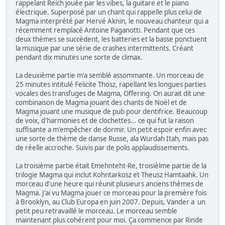
rappelant Reich jouée par les vibes, la guitare et le piano
électrique. Superposé par un chant qui rappelle plus celui de
Magma interprété par Hervé Aknin, le nouveau chanteur qui a
récemment remplacé Antoine Paganotti. Pendant que ces
deux thèmes se succèdent, les batteries et la basse ponctuent
la musique par une série de crashes intermittents. Créant
pendant dix minutes une sorte de climax.
La deuxième partie m'a semblé assommante. Un morceau de
25 minutes intitulé Felicite Thosz, rapellant les longues parties
vocales des transfuges de Magma, Offering. On aurait dit une
combinaison de Magma jouant des chants de Noël et de
Magma jouant une musique de pub pour dentifrice. Beaucoup
de voix, d'harmonies et de clochettes... ce qui fut la raison
suffisante a m'empêcher de dormir. Un petit espoir enfin avec
une sorte de thème de danse Russe, ala Wurdah Itah, mais pas
de réelle accroche. Suivis par de polis applaudissements.
La troisième partie était Emehnteht-Re, troisièlme partie de la
trilogie Magma qui inclut Kohntarkosz et Theusz Hamtaahk. Un
morceau d'une heure qui réunit plusieurs anciens thèmes de
Magma. J'ai vu Magma jouer ce morceau pour la première fois
à Brooklyn, au Club Europa en juin 2007. Depuis, Vander a un
petit peu retravaillé le morceau. Le morceau semble
maintenant plus cohérent pour moi. Ça commence par Rinde