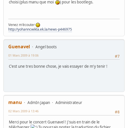
choisi (plus manu que moi
) pour les bootlegs.
Venez m'écouter
http://yohanncwikla.ek.la/news-p446975
Guenavel
Angel boots
01 Mars 2009 à 19:06
#7
C'est une tres bonne chose, je vais essayer de m'y tenir !
manu
AdmIn Japan
Administrateur
02 Mars 2009 à 13:46
#8
Merci pour le concert Guenavel ! J'suis en train de le
télécharger
Tu pourrais poster la traduction du fichier