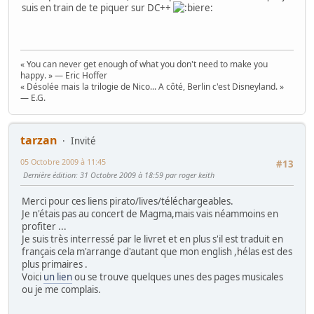
suis en train de te piquer sur DC++
« You can never get enough of what you don't need to make you
happy. » — Eric Hoffer
« Désolée mais la trilogie de Nico... A côté, Berlin c'est Disneyland. »
— E.G.
tarzan
Invité
05 Octobre 2009 à 11:45
#13
Dernière édition
: 31 Octobre 2009 à 18:59 par roger keith
Merci pour ces liens pirato/lives/téléchargeables.
Je n'étais pas au concert de Magma,mais vais néammoins en
profiter ...
Je suis très interressé par le livret et en plus s'il est traduit en
français cela m'arrange d'autant que mon english ,hélas est des
plus primaires .
Voici
un lien
ou se trouve quelques unes des pages musicales
ou je me complais.