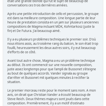
était une grande blonde qui fut le sujet de beaucoup de
conversations ces trois dernières années.
Après une petite introduction de cello et percussion, le groupe
est dans sa meilleure composition. Une longue partie de leur
heure de prestation consista en un jam sur plusieurs anciennes
compositions de Magma incluant MDK, Kohntarkosz (juste la
fin) et De Futura. J'ai beaucoup aimé.
Il y a eu plusieurs problèmes techniques le premier soir. D'où
nous étions assis, au troisième rang du balcon, le son était trop
fouilli, heureusement les deux autres soirs, il y eut beaucoup
d'efforts de ce côté.
Avant tout autre chose, Magma a eu un problème technique
au début. Ils ont commencé sur une nouvelle composition,
juste assez longtemps pour que l'ampli de Bussonet s'éteigne
au bout de quelques accords. Vander signala au groupe
d'arrêter et Bussonet mit quelques minutes à rectifier la
situation.
Le premier morceau reste pour le moment sans nom. A mon
avis, on dirait que Christian Vander a écouté beaucoup de
Steve Reich. Deux thèmes majeurs sont joués dans cette
composition. Premièrement, il y a un motif d'ostinato