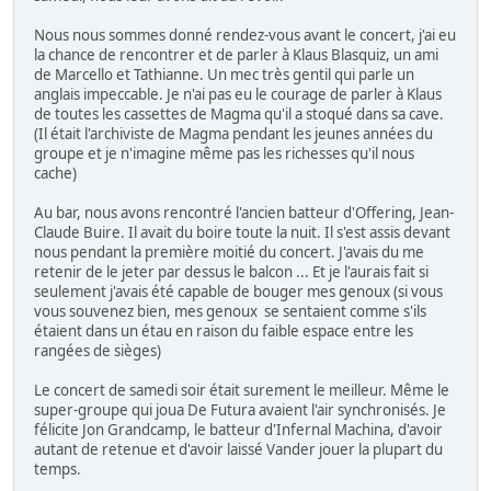
Nous nous sommes donné rendez-vous avant le concert, j'ai eu
la chance de rencontrer et de parler à Klaus Blasquiz, un ami
de Marcello et Tathianne. Un mec très gentil qui parle un
anglais impeccable. Je n'ai pas eu le courage de parler à Klaus
de toutes les cassettes de Magma qu'il a stoqué dans sa cave.
(Il était l'archiviste de Magma pendant les jeunes années du
groupe et je n'imagine même pas les richesses qu'il nous
cache)
Au bar, nous avons rencontré l'ancien batteur d'Offering, Jean-
Claude Buire. Il avait du boire toute la nuit. Il s'est assis devant
nous pendant la première moitié du concert. J'avais du me
retenir de le jeter par dessus le balcon ... Et je l'aurais fait si
seulement j'avais été capable de bouger mes genoux (si vous
vous souvenez bien, mes genoux se sentaient comme s'ils
étaient dans un étau en raison du faible espace entre les
rangées de sièges)
Le concert de samedi soir était surement le meilleur. Même le
super-groupe qui joua De Futura avaient l'air synchronisés. Je
félicite Jon Grandcamp, le batteur d'Infernal Machina, d'avoir
autant de retenue et d'avoir laissé Vander jouer la plupart du
temps.