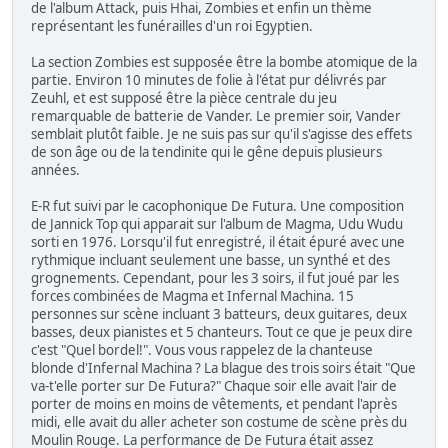
de l'album Attack, puis Hhai, Zombies et enfin un thème
représentant les funérailles d'un roi Egyptien.
La section Zombies est supposée être la bombe atomique de la
partie. Environ 10 minutes de folie à l'état pur délivrés par
Zeuhl, et est supposé être la pièce centrale du jeu
remarquable de batterie de Vander. Le premier soir, Vander
semblait plutôt faible. Je ne suis pas sur qu'il s'agisse des effets
de son âge ou de la tendinite qui le gêne depuis plusieurs
années.
E-R fut suivi par le cacophonique De Futura. Une composition
de Jannick Top qui apparait sur l'album de Magma, Udu Wudu
sorti en 1976. Lorsqu'il fut enregistré, il était épuré avec une
rythmique incluant seulement une basse, un synthé et des
grognements. Cependant, pour les 3 soirs, il fut joué par les
forces combinées de Magma et Infernal Machina. 15
personnes sur scène incluant 3 batteurs, deux guitares, deux
basses, deux pianistes et 5 chanteurs. Tout ce que je peux dire
c'est "Quel bordel!". Vous vous rappelez de la chanteuse
blonde d'Infernal Machina ? La blague des trois soirs était "Que
va-t'elle porter sur De Futura?" Chaque soir elle avait l'air de
porter de moins en moins de vêtements, et pendant l'après
midi, elle avait du aller acheter son costume de scène près du
Moulin Rouge. La performance de De Futura était assez