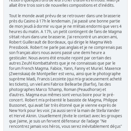
allait être trois soirs de nouvelles compositions et d'inédits.
Tout le monde avait prévu de se retrouver dans une brasserie
près du Casino à 17h le lendemain. J'ai passé une bonne partie
de mon Jeudi à dormir vu que je ne m'étais endormi que vers 4
heures du matin. A 17h, un petit contingent de fans de Magma
s'était réuni dans une brasserie. J'ai rencontré un ancien ami,
Robert Guillerault de Bordeaux, qui dirige le Magma Web
Pressbook. Robert ne parle pas anglais et je ne comprenais pas
son français alors nous avons passé une demi heure a
gesticuler. Nous avons été ensuite rejoint par certain des
autres Zeuhl Kombattahnts que je ne connaissais que par le
forum French Magma. Fabice, Yann, Fanny et Muriel. Maxence
(Zwenskaia) de Montpellier est venu, ainsi que le photographe
suprème Madi, Francis Lecointe (qui m'a gracieusement acheté
les tickets), un vieil ami Fabrice Bellearbe (Barfix), l'as des
photographes Marco Tchamp, Roman (Peaudhorse) et
d'autres. Magma eux mêmes sont venus boire pour le pré-
concert. Robert m'a présenté le bassiste de Magma, Philippe
Bussonet, qui avait l'air très étonné que je vienne exprès de
New York pour les voir. J'ai aussi serré la main de Stella Vander
et Hervé Aknin. Usuellement j'évite le contact avec les groupes
que j'aime, je suis un fervent défenseur de l'adage "Ne
rencontrez jamais vos héros, vous serez inévitablement déçus"