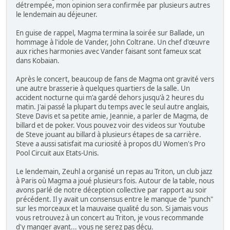
détrempée, mon opinion sera confirmée par plusieurs autres
le lendemain au déjeuner.
En guise de rappel, Magma termina la soirée sur Ballade, un
hommage à l'idole de Vander, John Coltrane. Un chef d'œuvre
aux riches harmonies avec Vander faisant sont fameux scat
dans Kobaian.
Après le concert, beaucoup de fans de Magma ont gravité vers
une autre brasserie à quelques quartiers de la salle. Un
accident nocturne qui m'a gardé dehors jusqu'à 2 heures du
matin. J'ai passé la plupart du temps avec le seul autre anglais,
Steve Davis et sa petite amie, Jeannie, a parler de Magma, de
billard et de poker. Vous pouvez voir des videos sur Youtube
de Steve jouant au billard à plusieurs étapes de sa carrière.
Steve a aussi satisfait ma curiosité à propos dU Women's Pro
Pool Circuit aux Etats-Unis.
Le lendemain, Zeuhl a organisé un repas au Triton, un club jazz
à Paris où Magma a joué plusieurs fois. Autour de la table, nous
avons parlé de notre déception collective par rapport au soir
précédent. Il y avait un consensus entre le manque de "punch"
sur les morceaux et la mauvaise qualité du son. Si jamais vous
vous retrouvez à un concert au Triton, je vous recommande
d'y manger avant... vous ne serez pas déçu.