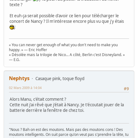
texte ?
Et euh ça serait possible d'avoir ce lien pour télécharger le
concert de Nancy ? Il m'intéresse encore plus vu que j'y étais
« You can never get enough of what you don't need to make you
happy. » — Eric Hoffer
« Désolée mais la trilogie de Nico... A côté, Berlin c'est Disneyland. »
— E.G.
Nephtys
Casaque pink, toque floyd
02 Mars 2009 à 14:04
#9
Alors Manu, c'était comment ?
Cette nuit j'ai rêvé que j'était à Nancy. Je t'écoutait jouer de la
batterie derrière la fenêtre de chez toi.
"Nous ? Bah on est des moutons. Mais pas des moutons cons ! Des
moutons intelligents. On suit parce qu'on veut pas s'prendre la tête, tu