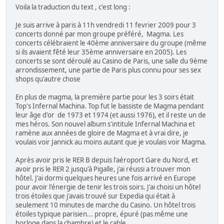
Voila la traduction du text , c'est long :
Je suis arrive à paris à 11h vendredi 11 fevrier 2009 pour 3
concerts donné par mon groupe préféré, Magma. Les
concerts célébraient le 40ème anniversaire du groupe (même
si ils avaient fêté leur 35ème anniversaire en 2005). Les
concerts se sont déroulé au Casino de Paris, une salle du 9ème
arrondissement, une partie de Paris plus connu pour ses sex
shops qu'autre chose
En plus de magma, la première partie pour les 3 soirs était
Top's Infernal Machina. Top fut le bassiste de Magma pendant
leur âge d'or de 1973 et 1974 (et aussi 1976), et il reste un de
mes héros. Son nouvel album s'intitule Infernal Machina et
ramène aux années de gloire de Magma et à vrai dire, je
voulais voir Jannick au moins autant que je voulais voir Magma.
Après avoir pris le RER B depuis l'aéroport Gare du Nord, et
avoir pris le RER 2 jusqu'à Pigalle, j'ai réussi a trouver mon
hôtel. J'ai dormi quelques heures une fois arrivé en Europe
pour avoir l'énergie de tenir les trois soirs. J'ai choisi un hôtel
trois étoiles que j'avais trouvé sur Expedia qui était à
seulement 10 minutes de marche du Casino. Un hôtel trois
étoiles typique parisien... propre, épuré (pas même une
horloge dans la chambre) et le cable.