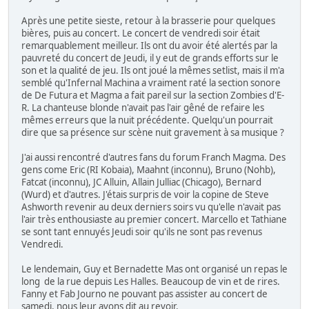
Après une petite sieste, retour à la brasserie pour quelques
bières, puis au concert. Le concert de vendredi soir était
remarquablement meilleur. Ils ont du avoir été alertés par la
pauvreté du concert de Jeudi, il y eut de grands efforts sur le
son et la qualité de jeu. Ils ont joué la mêmes setlist, mais il m'a
semblé qu'Infernal Machina a vraiment raté la section sonore
de De Futura et Magma a fait pareil sur la section Zombies d'E-
R. La chanteuse blonde n'avait pas l'air gêné de refaire les
mêmes erreurs que la nuit précédente. Quelqu'un pourrait
dire que sa présence sur scène nuit gravement à sa musique ?
J'ai aussi rencontré d'autres fans du forum Franch Magma. Des
gens come Eric (RI Kobaia), Maahnt (inconnu), Bruno (Nohb),
Fatcat (inconnu), JC Alluin, Allain Julliac (Chicago), Bernard
(Wurd) et d'autres. J'étais surpris de voir la copine de Steve
Ashworth revenir au deux derniers soirs vu qu'elle n'avait pas
l'air très enthousiaste au premier concert. Marcello et Tathiane
se sont tant ennuyés Jeudi soir qu'ils ne sont pas revenus
Vendredi.
Le lendemain, Guy et Bernadette Mas ont organisé un repas le
long de la rue depuis Les Halles. Beaucoup de vin et de rires.
Fanny et Fab Journo ne pouvant pas assister au concert de
samedi, nous leur avons dit au revoir.