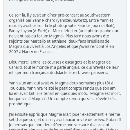
Ce soir là, il y avait un dîner pré-concert au Southwestern
organisé par Yann Richard (yannzeuhlwortz). Entre Yann et
moi, il y avait ce soir là le photographe Fabrice Journo (Riah),
Fanny Layani (A-Fiieh) et Muriel Huster (une photographe qui
ne vient pas du forum Magma). Plus tard nous avons été
rejoints par Marcello et Tathiane, deux fans brésiliens de
Magma qui vivent à Los Angeles et que j'avais rencontré en
2007 à Nancy en France.
Dieu merci, entre les courses d'escargots et le Magret de
Canard, tout le monde m'a parlé anglais, ce qui m'évita de leur
infliger mon français autodidacte à ces braves parisiens.
Yann a un ami qui avait vu Magma deux semaines plus tôt à
Toulouse. Yann m'a relaté le petit compte rendu que son ami
lui en avait fait. Elle tenait en quelques mots, "Magma est mort,
longue vie à Magma". Un compte rendu qui s'est révélé très
prophétique.
J'ai ensuite appris que Magma allait jouer exactement le même
set chaque soir, et qu'il n'y avait aucun invité de prévu. Putain!!!
Je pensais que pour leur 40ème anniversaire ils auraient
ressorti quelques uns de leurs chef d'œuvres enfouis. Mais ça