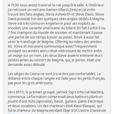
A 7h30 nous avons traversé la rue jusqu'à la salle. A l'intérieur
j'ai retrouvé un vieil ami Gaeten Villard (Zess) et j'ai enfin
trouvé des fans anglais, Steve Ashworth et Steve Davis. Steve
Davis possède l'un des quelques sites anglais dédiés à Magma.
Steve est très connu en Angleterre pour ses exploits au
snooker, une variante américaine du billard. En fait il a été 6 ou
7 fois champion du monde de snooker et maintenant il passe
une partie de son temps à jouer au poker. Steve a aussi fait
venir le transfuge de Magma, Offering au milieu des années
80. Steve et moi avons communiqué assez fréquemment
pendant ces années alors c'était intéressant de mettre enfin
un visage sur un nom. Les deux Steve avaient emmené leurs
petites amies au concert de Magma, qui, je pense, était une
demande assez délicate.
Les sièges du Casino ne sont à vrai dire pas confortables. La
distance entre chaque rangée est faite pour les petits français,
pas pour les gros américains.
Vers 8h15, le premier groupe, Jannick Top's Infernal Machina,
commença. La formation comprenait deux batteurs (dont un
jouant d'une Koto Japonaise), basse, guitare, piano électrique
et deux vocalistes. Un des chanteurs était Klaus Blasquiz, qui
fut le chanteur de Magma pendant l'âge d'or. L'autre chanteuse