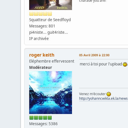
charade you are!
Squatteur de Seedfloyd
Messages: 801
pi4niste... guit4riste...
IP archivée
roger keith
05 Avril 2009 à 22:00
Eléphembre effervescent
merci à toi pour l'upload
Modérateur
Venez m'écouter
http://yohanncwikla.ek.la/new
Messages: 5386