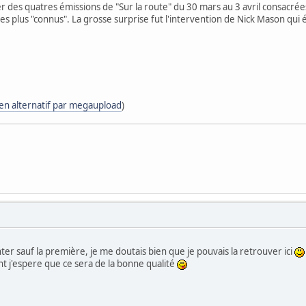
er des quatres émissions de "Sur la route" du 30 mars au 3 avril consacrée
s plus "connus". La grosse surprise fut l'intervention de Nick Mason qui é
ien alternatif par megaupload
)
inter sauf la première, je me doutais bien que je pouvais la retrouver ici
nt j'espere que ce sera de la bonne qualité