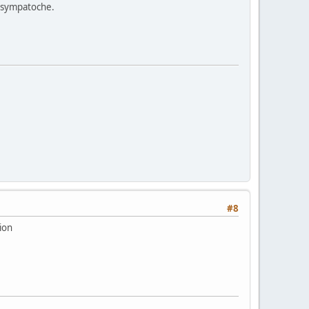
it sympatoche.
#8
ion