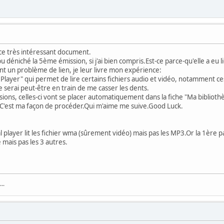
 ce très intéressant document.
 déniché la 5ème émission, si j'ai bien compris.Est-ce parce-qu'elle a eu 
t un problème de lien, je leur livre mon expérience:
l Player" qui permet de lire certains fichiers audio et vidéo, notamment ces
serai peut-être en train de me casser les dents.
sions, celles-ci vont se placer automatiquement dans la fiche "Ma biblioth
."C'est ma façon de procéder.Qui m'aime me suive.Good Luck.
 Real player lit les fichier wma (sûrement vidéo) mais pas les MP3.Or la 1ère
 mais pas les 3 autres.
..