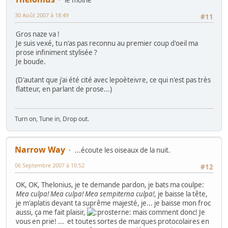
30 Août 2007 à 18:49
#11
Gros naze va !
Je suis vexé, tu n'as pas reconnu au premier coup d'oeil ma
prose infiniment stylisée ?
Je boude.
(D'autant que j'ai été cité avec lepoèteivre, ce qui n'est pas très
flatteur, en parlant de prose...)
Turn on, Tune in, Drop out.
Narrow Way
...écoute les oiseaux de la nuit.
06 Septembre 2007 à 10:52
#12
OK, OK, Thelonius, je te demande pardon, je bats ma coulpe:
Mea culpa! Mea culpa! Mea sempiterna culpa!
, je baisse la tête,
je m'aplatis devant ta suprême majesté, je... je baisse mon froc
aussi, ça me fait plaisir,
mais comment donc! Je
vous en prie! ... et toutes sortes de marques protocolaires en