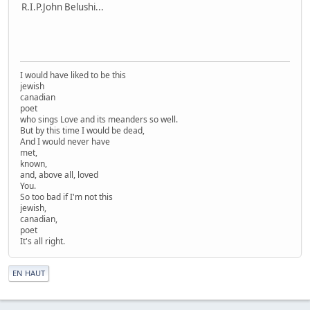
R.I.P.John Belushi...
I would have liked to be this
jewish
canadian
poet
who sings Love and its meanders so well.
But by this time I would be dead,
And I would never have
met,
known,
and, above all, loved
You.
So too bad if I'm not this
jewish,
canadian,
poet
It's all right.
|
EN HAUT