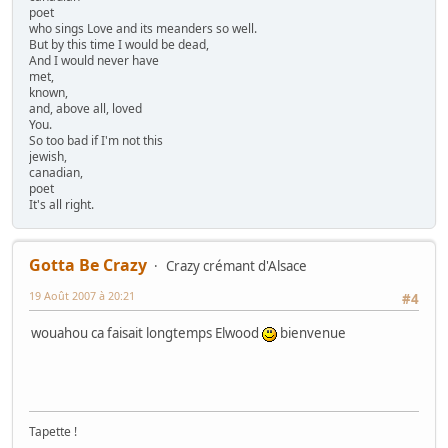
poet
who sings Love and its meanders so well.
But by this time I would be dead,
And I would never have
met,
known,
and, above all, loved
You.
So too bad if I'm not this
jewish,
canadian,
poet
It's all right.
Gotta Be Crazy
Crazy crémant d'Alsace
19 Août 2007 à 20:21
#4
wouahou ca faisait longtemps Elwood
bienvenue
Tapette !