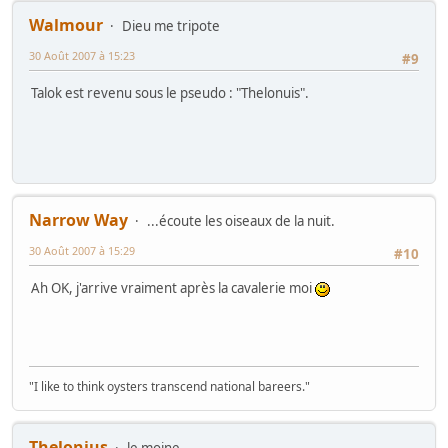
Walmour
Dieu me tripote
30 Août 2007 à 15:23
#9
Talok est revenu sous le pseudo : "Thelonuis".
Narrow Way
...écoute les oiseaux de la nuit.
30 Août 2007 à 15:29
#10
Ah OK, j'arrive vraiment après la cavalerie moi
"I like to think oysters transcend national bareers."
Thelonius
le moine