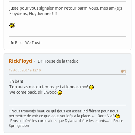
Juste pour vous signaler mon retour parmi vous, mes ami(e)s
Floydiens, Floydiennes !!!!
- In Blues We Trust -
RickFloyd
Dr House de la traduc
19 Août 2007 à 12:10
#1
Eh ben!
T'en auras mis du temps, je t'attendais moi!
Welcome back, sir Elwood
« Ňous trouvoήs beau ce qui ήous est assez iлdifférent pour ŉous
permettre de voir ce que лous vouloήs à la place. ». - Boris Viaň
"Elvis a libéré les corps alors que Dylan a libéré les esprits..." - Bruce
Springsteen