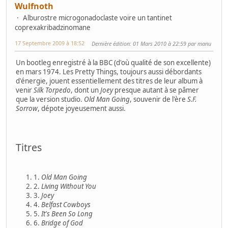
Wulfnoth
Alburostre microgonadoclaste voire un tantinet
coprexakribadzinomane
17 Septembre 2009 à 18:52
Dernière édition
: 01 Mars 2010 à 22:59 par manu
Un bootleg enregistré à la BBC (d'où qualité de son excellente)
en mars 1974. Les Pretty Things, toujours aussi débordants
d'énergie, jouent essentiellement des titres de leur album à
venir
Silk Torpedo
, dont un
Joey
presque autant à se pâmer
que la version studio.
Old Man Going
, souvenir de l'ère
S.F.
Sorrow
, dépote joyeusement aussi.
Titres
1.
Old Man Going
2.
Living Without You
3.
Joey
4.
Belfast Cowboys
5.
It's Been So Long
6.
Bridge of God