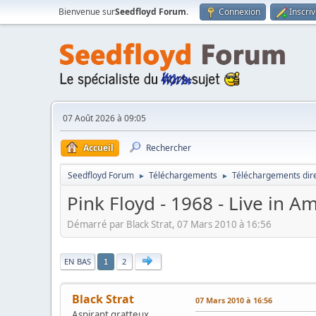
Bienvenue sur
Seedfloyd Forum
.
Connexion
Inscri
07 Août 2026 à 09:05
Accueil
Rechercher
Seedfloyd Forum
Téléchargements
Téléchargements dir
►
►
Pink Floyd - 1968 - Live in 
Démarré par Black Strat, 07 Mars 2010 à 16:56
|
EN BAS
2
1
Black Strat
07 Mars 2010 à 16:56
Aspirant gratteux