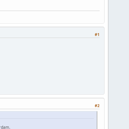
#1
#2
erdam.