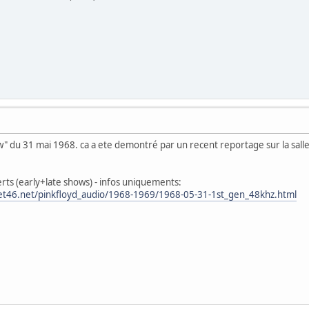
 show" du 31 mai 1968. ca a ete demontré par un recent reportage sur la sa
erts (early+late shows) - infos uniquements:
et46.net/pinkfloyd_audio/1968-1969/1968-05-31-1st_gen_48khz.html