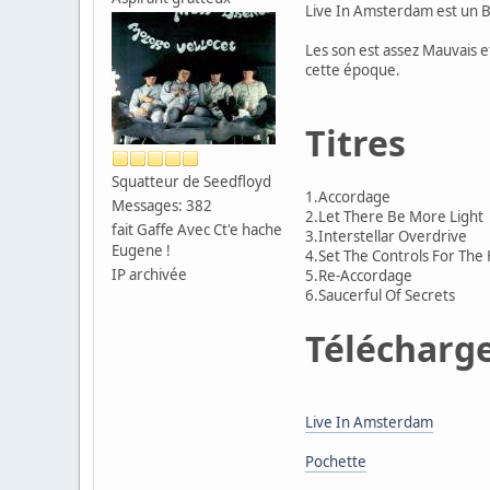
Live In Amsterdam est un B
Les son est assez Mauvais 
cette époque.
Titres
Squatteur de Seedfloyd
1.Accordage
Messages: 382
2.Let There Be More Light
fait Gaffe Avec Ct'e hache
3.Interstellar Overdrive
Eugene !
4.Set The Controls For The
IP archivée
5.Re-Accordage
6.Saucerful Of Secrets
Télécharg
Live In Amsterdam
Pochette