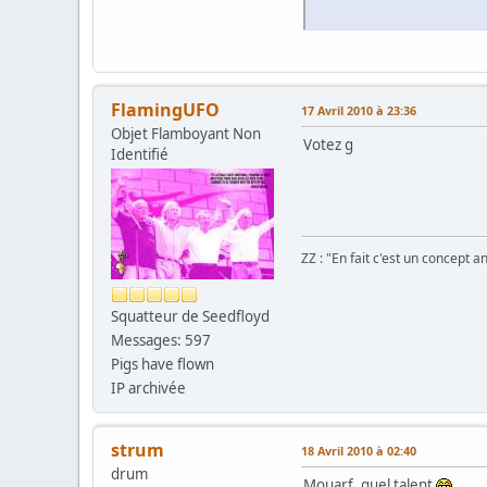
FlamingUFO
17 Avril 2010 à 23:36
Objet Flamboyant Non
Votez g
Identifié
ZZ : "En fait c'est un concept
Squatteur de Seedfloyd
Messages: 597
Pigs have flown
IP archivée
strum
18 Avril 2010 à 02:40
drum
Mouarf, quel talent