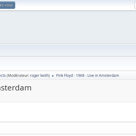
vez-vous
ects
(Modérateur:
roger keith
)
Pink Floyd - 1968 - Live in Amsterdam
►
Amsterdam