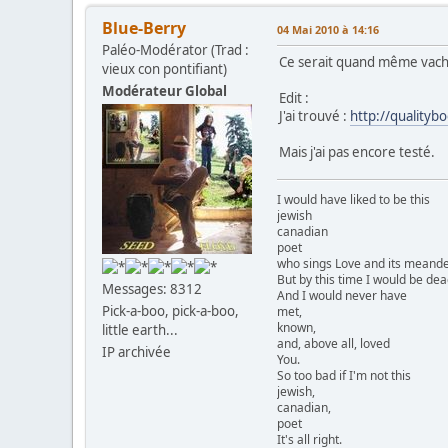
Blue-Berry
04 Mai 2010 à 14:16
Paléo-Modérator (Trad :
Ce serait quand même vache
vieux con pontifiant)
Modérateur Global
Edit :
J'ai trouvé :
http://quality
Mais j'ai pas encore testé.
I would have liked to be this
jewish
canadian
poet
who sings Love and its meander
But by this time I would be dea
Messages: 8312
And I would never have
Pick-a-boo, pick-a-boo,
met,
known,
little earth...
and, above all, loved
IP archivée
You.
So too bad if I'm not this
jewish,
canadian,
poet
It's all right.