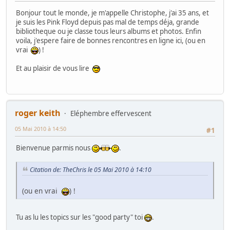
Bonjour tout le monde, je m'appelle Christophe, j'ai 35 ans, et
je suis les Pink Floyd depuis pas mal de temps déja, grande
bibliotheque ou je classe tous leurs albums et photos. Enfin
voila, j'espere faire de bonnes rencontres en ligne ici, (ou en
vrai
) !
Et au plaisir de vous lire
roger keith
Eléphembre effervescent
05 Mai 2010 à 14:50
#1
Bienvenue parmis nous
.
Citation de: TheChris le 05 Mai 2010 à 14:10
(ou en vrai
) !
Tu as lu les topics sur les "good party" toi
.