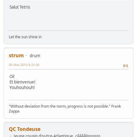
Salut Tetris
Let the sun shine in
strum
drum
05 Mai 2010 à 21:36
#4
Oï!
Et bienvenue!
Youhouhouh!
"Without deviation from the norm, progress is not possible." Frank
Zappa
QC Tondeuse
Jeune cousin d'outre-Atlantique, cââââlisssssss