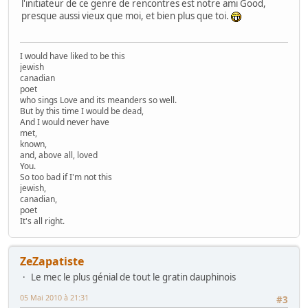
l'initiateur de ce genre de rencontres est notre ami Good,
presque aussi vieux que moi, et bien plus que toi.
I would have liked to be this
jewish
canadian
poet
who sings Love and its meanders so well.
But by this time I would be dead,
And I would never have
met,
known,
and, above all, loved
You.
So too bad if I'm not this
jewish,
canadian,
poet
It's all right.
ZeZapatiste
Le mec le plus génial de tout le gratin dauphinois
05 Mai 2010 à 21:31
#3