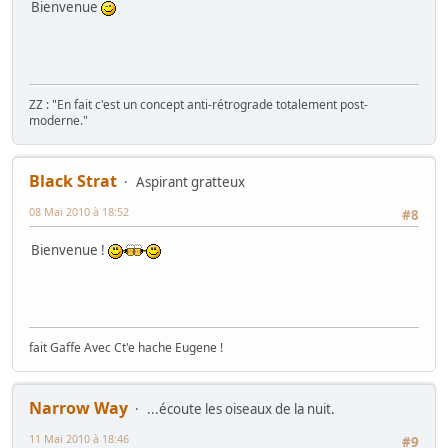
Bienvenue
ZZ : "En fait c'est un concept anti-rétrograde totalement post-
moderne."
Black Strat
Aspirant gratteux
08 Mai 2010 à 18:52
#8
Bienvenue !
fait Gaffe Avec Ct'e hache Eugene !
Narrow Way
...écoute les oiseaux de la nuit.
11 Mai 2010 à 18:46
#9