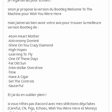
Je regarderais pour Echoes !
sinon je propose la version du Bootleg Welcome To The
Machine pour Wish You Were Here
mais j'aimerais bien avoir votre avis pour trouver la meilleure
version Bootleg de :
-Atom Heart Mother
-Astronomy Dominé
-Shine On You Crazy Diamond
-High Hopes
-Learning To Fly
-One Of These Days
-Fat Old Sun
-Interstellar Overdrive
-Time
-Have A Cigar
-Set The Controls
-Saucerful
Et j'ai du en oublier plein !
si vous n'êtes pas d'accord avec mes séléctions déja faites
(Careful, CN, Pigs, Echoes, Wish You Were Here et Money)