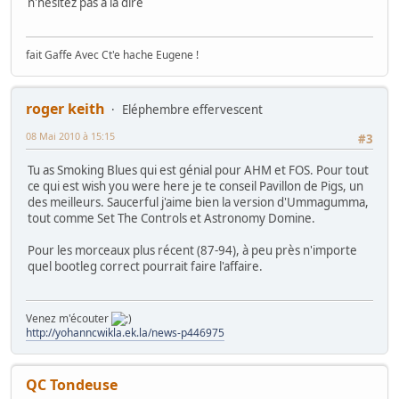
n'hésitez pas a la dire
fait Gaffe Avec Ct'e hache Eugene !
roger keith
Eléphembre effervescent
08 Mai 2010 à 15:15
#3
Tu as Smoking Blues qui est génial pour AHM et FOS. Pour tout
ce qui est wish you were here je te conseil Pavillon de Pigs, un
des meilleurs. Saucerful j'aime bien la version d'Ummagumma,
tout comme Set The Controls et Astronomy Domine.
Pour les morceaux plus récent (87-94), à peu près n'importe
quel bootleg correct pourrait faire l'affaire.
Venez m'écouter
http://yohanncwikla.ek.la/news-p446975
QC Tondeuse