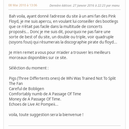
08 Mai 2010 à 13:06
Dernière édition
: 27 Janvier 2016 à 22:23 par manu
Bah voila, ayant donné l'adresse du site à un ami fan des Pink
Floyd, je me suis apercu, en voulant lui conseiller des bootlegs
que ce n'était pas facile dans la multitude de concerts
proposés... Donc je me suis dit, pourquoi ne pas faire une
sorte de best of du site, un double ou triple, voir quadruple
(soyons fous) qui résumerais la discographie pirate du floyd...
Je m'en remet a vous pour m'aider a trouver les meilleurs
morceaux disponibles sur ce site.
Séléction du moment :
Pigs (Three Differtents ones) de Whi Was Trained Not To Split
The Fan
Careful de Bobligen
Comfortably numb de A Passage Of Time
Money de A Passage Of Time.
Echoes de Live At Pompeii...
voila, toute suggestion sera la bienvenue !