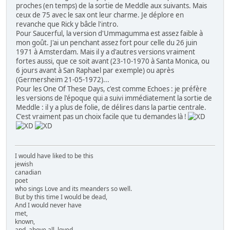
proches (en temps) de la sortie de Meddle aux suivants. Mais
ceux de 75 avec le sax ont leur charme. Je déplore en
revanche que Rick y bâcle l'intro.
Pour Saucerful, la version d'Ummagumma est assez faible à
mon goût. J'ai un penchant assez fort pour celle du 26 juin
1971 à Amsterdam. Mais il y a d'autres versions vraiment
fortes aussi, que ce soit avant (23-10-1970 à Santa Monica, ou
6 jours avant à San Raphael par exemple) ou après
(Germersheim 21-05-1972)...
Pour les One Of These Days, c'est comme Echoes : je préfère
les versions de l'époque qui a suivi immédiatement la sortie de
Meddle : il y a plus de folie, de délires dans la partie centrale.
C'est vraiment pas un choix facile que tu demandes là !
I would have liked to be this
jewish
canadian
poet
who sings Love and its meanders so well.
But by this time I would be dead,
And I would never have
met,
known,
and, above all, loved