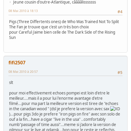
Jeune cousin d'outre-Atlantique, cââââlisssssss
08 Mai 2010 à 18:13
#4
Pigs (Three Differtents ones) de Who Was Trained Not To Split
The Fan je trouve que c'est un très bon choix
pour Careful j'aime bien celle de The Dark Side of the Rising
Sun
fifi2507
08 Mai 2010 à 20:57
#5
slt
pour moi effectivement echoes pompei est loin d'etre le
meilleur....mais il a pour lui l'enorme avantage d'etre
filmé...pour ma part la meilleure version est tiree de "echoes
in the canadian wood " (dsl je prefere la version avec sax
)...pour pigs 3do je prefere "iron pigs on fire" avec son solo de
ouf a la fin...have a cigar "live in the usa" ..comfortably
numb"passage of time aussi"...meme si j'adore la version de
gilmour sur le live at gdansk...bon pour le reste je reflechis.