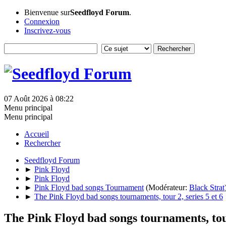
Bienvenue sur
Seedfloyd Forum
.
Connexion
Inscrivez-vous
07 Août 2026 à 08:22
Menu principal
Menu principal
Accueil
Rechercher
Seedfloyd Forum
►
Pink Floyd
►
Pink Floyd
►
Pink Floyd bad songs Tournament
(Modérateur:
Black Strat
►
The Pink Floyd bad songs tournaments, tour 2, series 5 et 6
The Pink Floyd bad songs tournaments, tour