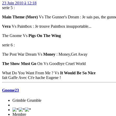
23 Juin 2010 à 12:18
serie 5 :
Main Theme (More)
Vs The Gunner's Dream : Je sais pas, the gunner
Vera
Vs Paintbox : Je trouve Paintbox insupportable...
The Gnome Vs
Pigs On The Wing
serie 6 :
The Post War Dream Vs
Money
: Money,Get Away
The Show Must Go
On Vs Goodbye Cruel World
What Do You Want From Me ? Vs
It Would Be So Nice
fait Gaffe Avec Ct'e hache Eugene !
Gnome23
Grimble Grumble
Membre