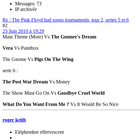
Messages: 73
IP archivée
Re : The Pink Floyd bad songs tournaments, tour 2, series 5 et 6
#2
23 Juin 2010 à 19:29
Main Theme (More) Vs
The Gunner's Dream
Vera
Vs Paintbox
The Gnome Vs
Pigs On The Wing
serie 6 :
The Post War Dream
Vs Money
The Show Must Go On Vs
Goodbye Cruel World
What Do You Want From Me ?
Vs It Would Be So Nice
roger keith
Eléphembre effervescent