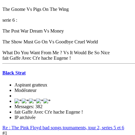
The Gnome Vs Pigs On The Wing
serie 6 :
The Post War Dream Vs Money
The Show Must Go On Vs Goodbye Cruel World
What Do You Want From Me ? Vs It Would Be So Nice
fait Gaffe Avec Ct'e hache Eugene !
Black Strat
Aspirant gratteux
Modérateur
Messages: 382
fait Gaffe Avec Ct'e hache Eugene !
IP archivée
Re : The Pink Floyd bad songs tournaments, tour 2, series 5 et 6
#1