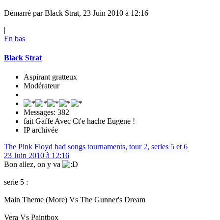
Démarré par Black Strat, 23 Juin 2010 à 12:16
|
En bas
Black Strat
Aspirant gratteux
Modérateur
Messages: 382
fait Gaffe Avec Ct'e hache Eugene !
IP archivée
The Pink Floyd bad songs tournaments, tour 2, series 5 et 6
23 Juin 2010 à 12:16
Bon allez, on y va
serie 5 :
Main Theme (More) Vs The Gunner's Dream
Vera Vs Paintbox