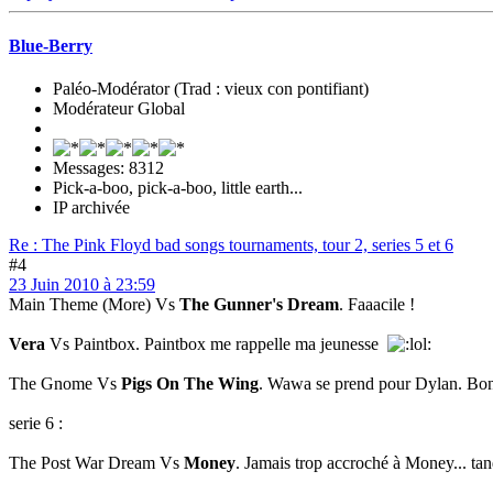
Blue-Berry
Paléo-Modérator (Trad : vieux con pontifiant)
Modérateur Global
Messages: 8312
Pick-a-boo, pick-a-boo, little earth...
IP archivée
Re : The Pink Floyd bad songs tournaments, tour 2, series 5 et 6
#4
23 Juin 2010 à 23:59
Main Theme (More) Vs
The Gunner's Dream
. Faaacile !
Vera
Vs Paintbox. Paintbox me rappelle ma jeunesse
The Gnome Vs
Pigs On The Wing
. Wawa se prend pour Dylan. Bon.
serie 6 :
The Post War Dream Vs
Money
. Jamais trop accroché à Money... ta