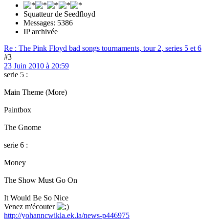
Squatteur de Seedfloyd
Messages: 5386
IP archivée
Re : The Pink Floyd bad songs tournaments, tour 2, series 5 et 6
#3
23 Juin 2010 à 20:59
serie 5 :
Main Theme (More)
Paintbox
The Gnome
serie 6 :
Money
The Show Must Go On
It Would Be So Nice
Venez m'écouter
http://yohanncwikla.ek.la/news-p446975