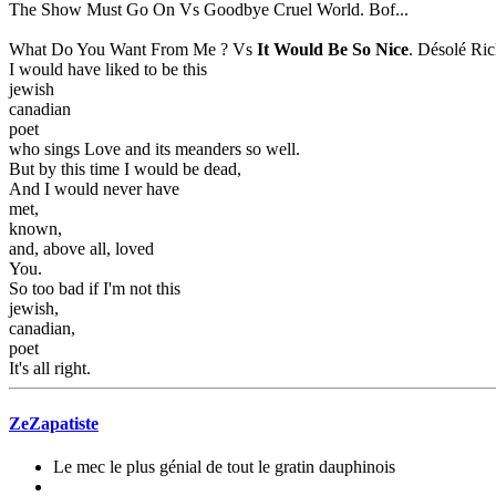
The Show Must Go On Vs Goodbye Cruel World. Bof...
What Do You Want From Me ? Vs
It Would Be So Nice
. Désolé Rick
I would have liked to be this
jewish
canadian
poet
who sings Love and its meanders so well.
But by this time I would be dead,
And I would never have
met,
known,
and, above all, loved
You.
So too bad if I'm not this
jewish,
canadian,
poet
It's all right.
ZeZapatiste
Le mec le plus génial de tout le gratin dauphinois