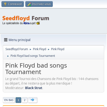
Connexion
Inscrivez-vous
Menu principal
Seedfloyd Forum
Pink Floyd
Pink Floyd
►
►
Pink Floyd bad songs Tournament
►
Pink Floyd bad songs
Tournament
Le grand Tournoi des Chansons de Pink Floyd bis : 144 chansons
au départ, il ne restera que la plus merdique !
Modérateur:
Black Strat
.
|
EN BAS
2
1