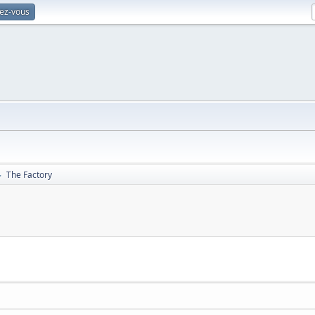
vez-vous
The Factory
►