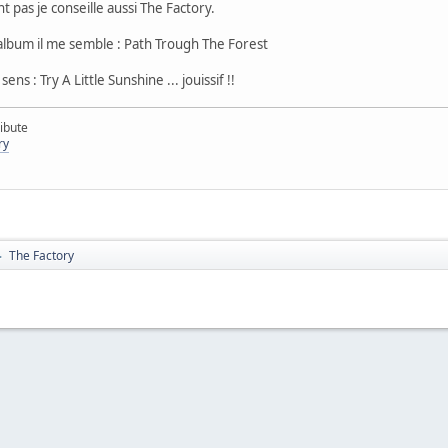
 pas je conseille aussi The Factory.
 album il me semble : Path Trough The Forest
s : Try A Little Sunshine ... jouissif !!
ibute
ry
The Factory
►