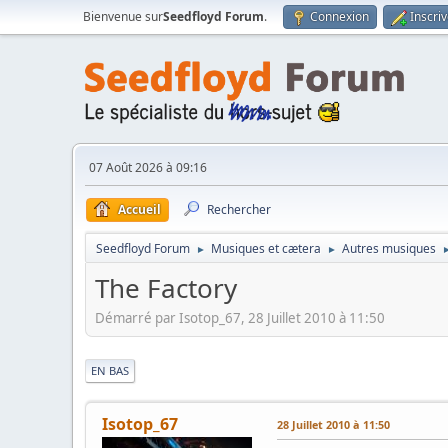
Bienvenue sur
Seedfloyd Forum
.
Connexion
Inscri
07 Août 2026 à 09:16
Accueil
Rechercher
Seedfloyd Forum
Musiques et cætera
Autres musiques
►
►
The Factory
Démarré par Isotop_67, 28 Juillet 2010 à 11:50
|
EN BAS
Isotop_67
28 Juillet 2010 à 11:50