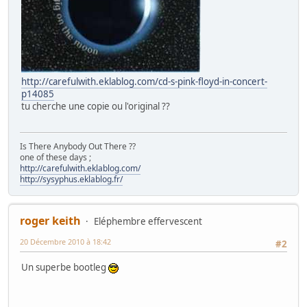
http://carefulwith.eklablog.com/cd-s-pink-floyd-in-concert-
p14085
tu cherche une copie ou l'original ??
Is There Anybody Out There ??
one of these days ;
http://carefulwith.eklablog.com/
http://sysyphus.eklablog.fr/
roger keith
Eléphembre effervescent
20 Décembre 2010 à 18:42
#2
Un superbe bootleg