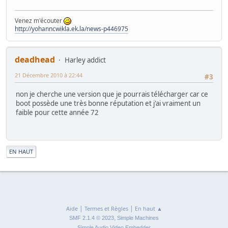
Venez m'écouter
http://yohanncwikla.ek.la/news-p446975
deadhead
Harley addict
21 Décembre 2010 à 22:44
#3
non je cherche une version que je pourrais télécharger car ce
boot possède une très bonne réputation et j'ai vraiment un
faible pour cette année 72
|
EN HAUT
|
|
Aide
Termes et Règles
En haut ▲
,
SMF 2.1.4 © 2023
Simple Machines
Simple Audio Video Embedder