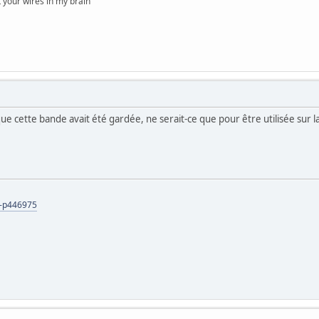
t your wires in my brain"
 que cette bande avait été gardée, ne serait-ce que pour être utilisée sur 
s-p446975