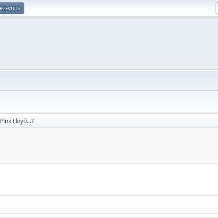
vez-vous
ink Floyd...?