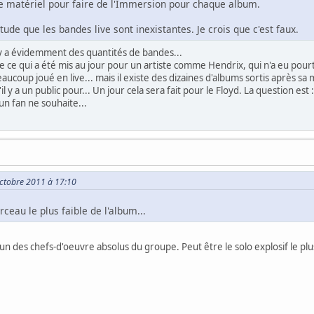
 de matériel pour faire de l'Immersion pour chaque album.
tude que les bandes live sont inexistantes. Je crois que c'est faux.
y a évidemment des quantités de bandes...
 de ce qui a été mis au jour pour un artiste comme Hendrix, qui n'a eu pou
coup joué en live... mais il existe des dizaines d'albums sortis après sa mor
'il y a un public pour... Un jour cela sera fait pour le Floyd. La question est
n fan ne souhaite...
Octobre 2011 à 17:10
orceau le plus faible de l'album...
n des chefs-d'oeuvre absolus du groupe. Peut être le solo explosif le plus