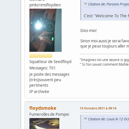
Citation de: Parsons Proje
pinkcrimsfloydien
C'est "Welcome To The 
Dios mio!
Sinon moi aussi je serai fa
que je peux toujours aller m
"Imagines-toi une œuvre si gig
Squatteur de Seedfloyd
" Si l'on savait comment Mahle
Messages: 701
Je poste des messages
(très)souvent peu
pertinents
IP archivée
floydsmoke
13 Octobre 2011 à 09:14
Fumerolles de Pompei
Citation de: Louis le 12 O