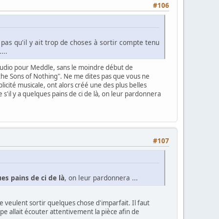
#106
as qu'il y ait trop de choses à sortir compte tenu
...
studio pour Meddle, sans le moindre début de
the Sons of Nothing". Ne me dites pas que vous ne
icité musicale, ont alors créé une des plus belles
'il y a quelques pains de ci de là, on leur pardonnera
#107
es pains de ci de là
, on leur pardonnera ...
ne veulent sortir quelques chose d'imparfait. Il faut
e allait écouter attentivement la pièce afin de