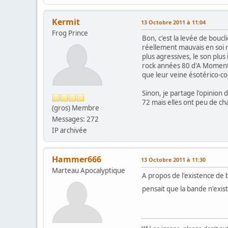
Kermit
13 Octobre 2011 à 11:04
Frog Prince
Bon, c'est la levée de boucli
réellement mauvais en soi ma
plus agressives, le son plus
rock années 80 d'A Momenta
que leur veine ésotérico-c
Sinon, je partage l'opinion
72 mais elles ont peu de ch
(gros) Membre
Messages: 272
IP archivée
Hammer666
13 Octobre 2011 à 11:30
Marteau Apocalyptique
A propos de l'existence de 
pensait que la bande n'exist