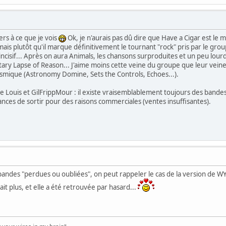
ers à ce que je vois
Ok, je n'aurais pas dû dire que Have a Cigar est le mo
is plutôt qu'il marque définitivement le tournant "rock" pris par le groupe
 incisif... Après on aura Animals, les chansons surproduites et un peu lourd
ry Lapse of Reason... J'aime moins cette veine du groupe que leur veine
osmique (Astronomy Domine, Sets the Controls, Echoes...).
 de Louis et GilFrippMour : il existe vraisemblablement toujours des bande
ances de sortir pour des raisons commerciales (ventes insuffisantes).
bandes "perdues ou oubliées", on peut rappeler le cas de la version de 
ait plus, et elle a été retrouvée par hasard...