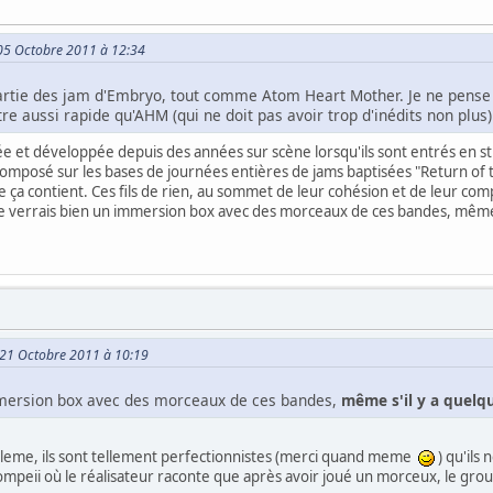
e 05 Octobre 2011 à 12:34
partie des jam d'Embryo, tout comme Atom Heart Mother. Je ne pense p
re aussi rapide qu'AHM (qui ne doit pas avoir trop d'inédits non plus).
ée et développée depuis des années sur scène lorsqu'ils sont entrés en 
composé sur les bases de journées entières de jams baptisées "Return of 
ça contient. Ces fils de rien, au sommet de leur cohésion et de leur compl
Je verrais bien un immersion box avec des morceaux de ces bandes, même s
e 21 Octobre 2011 à 10:19
immersion box avec des morceaux de ces bandes,
même s'il y a quelqu
bleme, ils sont tellement perfectionnistes (merci quand meme
) qu'ils 
mpeii où le réalisateur raconte que après avoir joué un morceux, le group