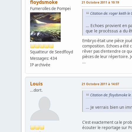
floydsmoke
21 Octobre 2011 à 10:19
Fumerolles de Pompei
Citation de: roger keith l
... Echoes provient en 
que le procéssus a du êt
Embryo était une pièce jou
composition. Echoes a été 
rêver pas d'entendre ce que 
Squatteur de Seedfloyd
pièces de leur répertoire. 
Messages: 434
...
IP archivée
Louis
21 Octobre 2011 à 14:07
...dort.
Citation de: floydsmoke l
... Je verrais bien un 
C'est exactement ca le pro
écouter le reportage sur Po