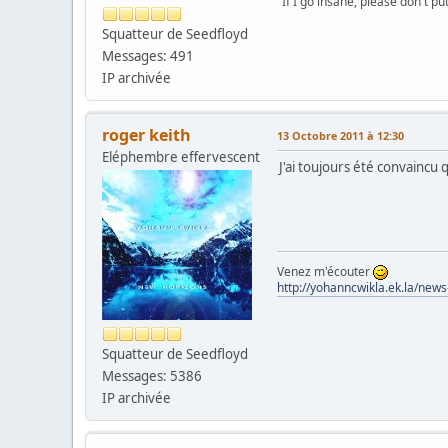
"If I go insane, please don't pu
Squatteur de Seedfloyd
Messages: 491
IP archivée
roger keith
13 Octobre 2011 à 12:30
Eléphembre effervescent
J'ai toujours été convaincu
Venez m'écouter
http://yohanncwikla.ek.la/new
Squatteur de Seedfloyd
Messages: 5386
IP archivée