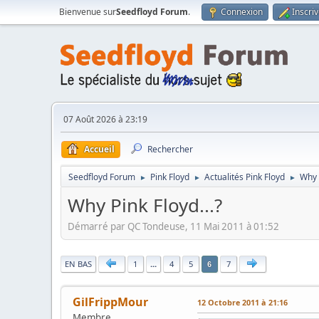
Bienvenue sur
Seedfloyd Forum
.
Connexion
Inscri
07 Août 2026 à 23:19
Accueil
Rechercher
Seedfloyd Forum
Pink Floyd
Actualités Pink Floyd
Why P
►
►
►
Why Pink Floyd...?
Démarré par QC Tondeuse, 11 Mai 2011 à 01:52
|
EN BAS
1
...
4
5
7
6
GilFrippMour
12 Octobre 2011 à 21:16
Membre