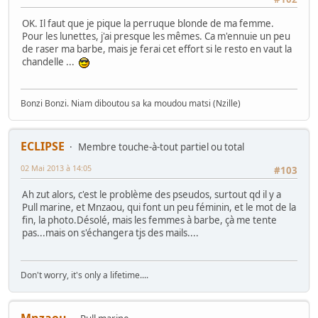
OK. Il faut que je pique la perruque blonde de ma femme.
Pour les lunettes, j'ai presque les mêmes. Ca m'ennuie un peu
de raser ma barbe, mais je ferai cet effort si le resto en vaut la
chandelle ...
Bonzi Bonzi. Niam diboutou sa ka moudou matsi (Nzille)
ECLIPSE
Membre touche-à-tout partiel ou total
02 Mai 2013 à 14:05
#103
Ah zut alors, c'est le problème des pseudos, surtout qd il y a
Pull marine, et Mnzaou, qui font un peu féminin, et le mot de la
fin, la photo.Désolé, mais les femmes à barbe, çà me tente
pas...mais on s'échangera tjs des mails....
Don't worry, it's only a lifetime....
Mnzaou