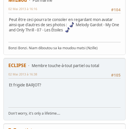
Pull marine
02 Mai 2013 à 16:16
#104
Peut être ceci pourra te consoler en regardant mon avatar
ainsi que d'autres de ses photos :
Melody Gardot - My One
and Only Thrill - 07 - Les Étoiles
Bonzi Bonzi. Niam diboutou sa ka moudou matsi (Nzille)
ECLIPSE
Membre touche-à-tout partiel ou total
02 Mai 2013 à 16:38
#105
Et frigide BARJOT?
Don't worry, it's only a lifetime....