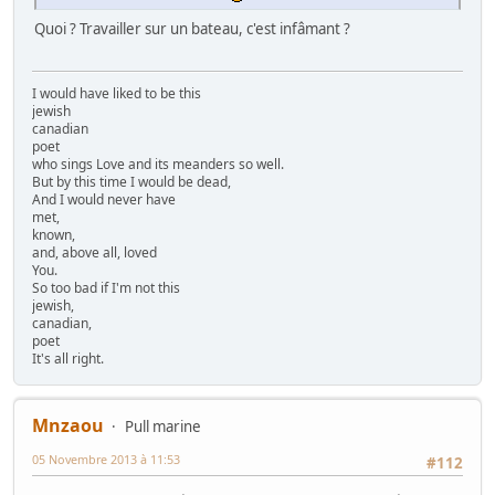
Quoi ? Travailler sur un bateau, c'est infâmant ?
I would have liked to be this
jewish
canadian
poet
who sings Love and its meanders so well.
But by this time I would be dead,
And I would never have
met,
known,
and, above all, loved
You.
So too bad if I'm not this
jewish,
canadian,
poet
It's all right.
Mnzaou
Pull marine
05 Novembre 2013 à 11:53
#112