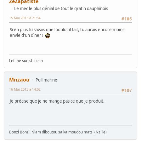
ZeZapatiste
Le mec le plus génial de tout le gratin dauphinois
15 Mai 2013 à 21:54
#106
Si en plus tu savais quel boulot il fait, tu aurais encore moins
envie d'un dîner !
Let the sun shine in
Mnzaou
Pull marine
16 Mai 2013 à 14:02
#107
Je précise que je ne mange pas ce que je produit.
Bonzi Bonzi. Niam diboutou sa ka moudou matsi (Nzille)