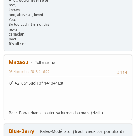
And I would never have
met,
known,
and, above all, loved
You.
So too bad if I'm not this
jewish,
canadian,
poet
It's all right.
Mnzaou
Pull marine
05 Novembre 2013 à 16:22
#114
0° 42′ 05″ Sud 10° 14′ 04″ Est
Bonzi Bonzi. Niam diboutou sa ka moudou matsi (Nzille)
Blue-Berry
Paléo-Modérator (Trad : vieux con pontifiant)