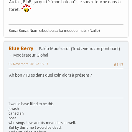
Au fait, BluB, j'ai quitté "mon bateau" : Je suis retourné dans la
forêt.
Bonzi Bonzi. Niam diboutou sa ka moudou matsi (Nzille)
Blue-Berry
Paléo-Modérator (Trad : vieux con pontifiant)
Modérateur Global
05 Novembre 2013 à 15:53
#113
Ah bon ? Tu es dans quel coin alors à présent ?
I would have liked to be this
jewish
canadian
poet
who sings Love and its meanders so well.
But by this time I would be dead,