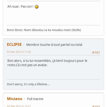
Ah ouai : Pas con !
Bonzi Bonzi. Niam diboutou sa ka moudou matsi (Nzille)
ECLIPSE
Membre touche-à-tout partiel ou total
02 Mai 2013 à 11:36
#101
Bon alors, si tu lui ressembles, çà tient toujours pour le
resto.Cà c'est pas un avatar.
Don't worry, it's only a lifetime....
Mnzaou
Pull marine
02 Mai 2013 à 13:21
#102