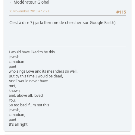
Modérateur Global
06 Novembre 2013 à 12:27
#115
C'est à dire ? (j'ai la flemme de chercher sur Google Earth)
I would have liked to be this
jewish
canadian
poet
who sings Love and its meanders so well.
But by this time I would be dead,
And I would never have
met,
known,
and, above all, loved
You.
So too bad if I'm not this
jewish,
canadian,
poet
It's all right.