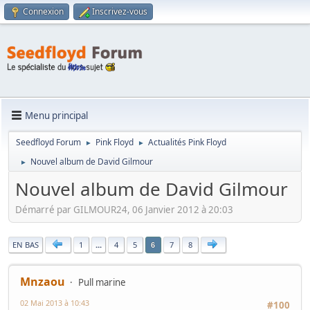
Connexion
Inscrivez-vous
Menu principal
Seedfloyd Forum
Pink Floyd
Actualités Pink Floyd
►
►
Nouvel album de David Gilmour
►
Nouvel album de David Gilmour
Démarré par GILMOUR24, 06 Janvier 2012 à 20:03
|
EN BAS
1
...
4
5
7
8
6
Mnzaou
Pull marine
02 Mai 2013 à 10:43
#100