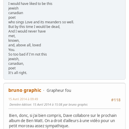
I would have liked to be this
jewish
canadian
poet
who sings Love and its meanders so well.
But by this time I would be dead,
And I would never have
met,
known,
and, above all, loved
You.
So too bad if I'm not this
jewish,
canadian,
poet
It's all right.
bruno graphic
Grapheur fou
15 Avril 2014 à 09:49
#118
Dernière édition
: 15 Avril 2014 à 15:08 par bruno graphic
Bien, donc, si j'ai bien compris, Dave collabore sur le prochain
album de Ben Watt. On a droit d'ailleurs à une vidéo pour un
petit morceau assez sympathique.