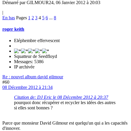
Démarré par GILMOUR24, 06 Janvier 2012 à 20:03
|
En bas
Pages
1
2
3
4
5
6
...
8
roger keith
Eléphembre effervescent
Squatteur de Seedfloyd
Messages: 5386
IP archivée
Re : nouvel album david gilmour
#60
08 Décembre 2012 à 21:34
Citation de: DJ Eric le 08 Décembre 2012 à 20:37
pourquoi donc récupérer et recycler les idées des autres
si elles sont bonnes ?
Parce que monsieur David Gilmour est quelqu'un qui a les capacités
d'innover.