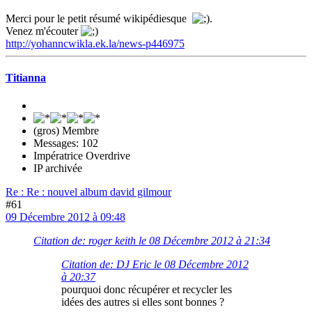
Merci pour le petit résumé wikipédiesque
.
Venez m'écouter
http://yohanncwikla.ek.la/news-p446975
Titianna
(gros) Membre
Messages: 102
Impératrice Overdrive
IP archivée
Re : Re : nouvel album david gilmour
#61
09 Décembre 2012 à 09:48
Citation de: roger keith le 08 Décembre 2012 à 21:34
Citation de: DJ Eric le 08 Décembre 2012
à 20:37
pourquoi donc récupérer et recycler les
idées des autres si elles sont bonnes ?