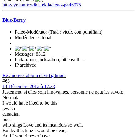
http://yohanncwikla.ek.la/news-p446975
Blue-Berry
Paléo-Modérator (Trad : vieux con pontifiant)
Modérateur Global
Messages: 8312
Pick-a-boo, pick-a-boo, little earth...
IP archivée
Re : nouvel album david gilmour
#63
14 Décembre 2012 à 17:33
Justement, si elles sont innovantes, personne ne peut les savoir.
Normal.
I would have liked to be this
jewish
canadian
poet
who sings Love and its meanders so well.
But by this time I would be dead,
And I would never have