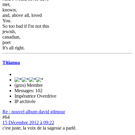
met,
known,
and, above all, loved
You.
So too bad if I'm not this
jewish,
canadian,
poet
It's all right.
Titianna
(gros) Membre
Messages: 102
Impératrice Overdrive
IP archivée
Re : nouvel album david gilmour
#64
15 Décembre 2012 à 09:22
c'est juste, la voix de la sagesse a parlé.