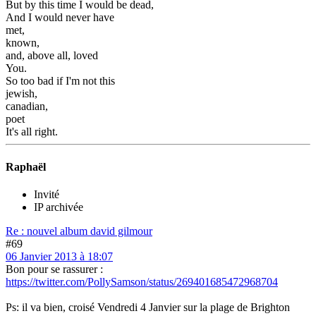
But by this time I would be dead,
And I would never have
met,
known,
and, above all, loved
You.
So too bad if I'm not this
jewish,
canadian,
poet
It's all right.
Raphaël
Invité
IP archivée
Re : nouvel album david gilmour
#69
06 Janvier 2013 à 18:07
Bon pour se rassurer :
https://twitter.com/PollySamson/status/269401685472968704
Ps: il va bien, croisé Vendredi 4 Janvier sur la plage de Brighton