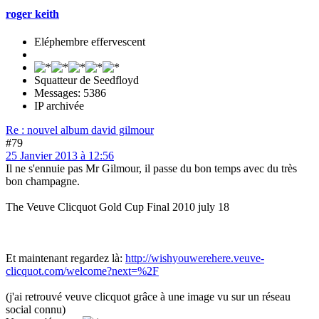
roger keith
Eléphembre effervescent
Squatteur de Seedfloyd
Messages: 5386
IP archivée
Re : nouvel album david gilmour
#79
25 Janvier 2013 à 12:56
Il ne s'ennuie pas Mr Gilmour, il passe du bon temps avec du très
bon champagne.
The Veuve Clicquot Gold Cup Final 2010 july 18
Et maintenant regardez là:
http://wishyouwerehere.veuve-
clicquot.com/welcome?next=%2F
(j'ai retrouvé veuve clicquot grâce à une image vu sur un réseau
social connu)