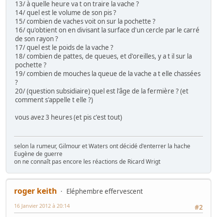
13/ à quelle heure va t on traire la vache ?
14/ quel est le volume de son pis ?
15/ combien de vaches voit on sur la pochette ?
16/ qu'obtient on en divisant la surface d'un cercle par le carré
de son rayon ?
17/ quel est le poids de la vache ?
18/ combien de pattes, de queues, et d'oreilles, y a t il sur la
pochette ?
19/ combien de mouches la queue de la vache a t elle chassées
?
20/ (question subsidiaire) quel est l'âge de la fermière ? (et
comment s'appelle t elle ?)
vous avez 3 heures (et pis c'est tout)
selon la rumeur, Gilmour et Waters ont décidé d'enterrer la hache
Eugène de guerre
on ne connaît pas encore les réactions de Ricard Wrigt
roger keith
Eléphembre effervescent
16 Janvier 2012 à 20:14
#2