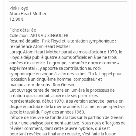
Pink Floyd
Atom Heart Mother
12,90 €
Fiche détaillée
Collection ARTS AU SINGULIER
Résumé détaillé Pink Floyd et la tentation symphonique :
l'expérience Atom Heart Mother
Lorsqu'Atom Heart Mother parait au mois d'octobre 1970, le
Floyd a déjà publié quatre albums officiels en à peine trois
années d'existence. Le groupe, considéré encore comme «
expérimental », y apporte sa contribution au rock
symphonique en vogue à la fin des sixties. Il a fait appel pour
l'occasion à un cinquième homme, compositeur et
manipulateur de sons : Ron Geesin.
Cet ouvrage tente de mettre en lumière le processus de
création qui a conduit la pièce de ses premières
représentations, début 1970, à sa version achevée, parue en
disque en octobre de la même année. Il la met en perspective
avec le travail du Floyd des années 1960.
L'étude de l'œuvre se fonde à la fois sur la partition de Geesin
et sur une analyse purement auditive. Nous nous efforçons de
révéler comment, dans cette œuvre hybride, qui s'est
pourtant révélée au final une réussite, s'est faite la fusion