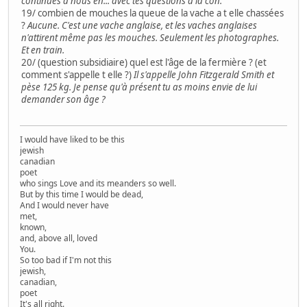
continues à nous en... avec tes questions à la con.
19/ combien de mouches la queue de la vache a t elle chassées
?
Aucune. C'est une vache anglaise, et les vaches anglaises
n'attirent même pas les mouches. Seulement les photographes.
Et en train.
20/ (question subsidiaire) quel est l'âge de la fermière ? (et
comment s'appelle t elle ?)
Il s'appelle John Fitzgerald Smith et
pèse 125 kg. Je pense qu'à présent tu as moins envie de lui
demander son âge ?
I would have liked to be this
jewish
canadian
poet
who sings Love and its meanders so well.
But by this time I would be dead,
And I would never have
met,
known,
and, above all, loved
You.
So too bad if I'm not this
jewish,
canadian,
poet
It's all right.