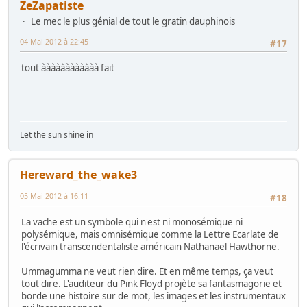
ZeZapatiste
Le mec le plus génial de tout le gratin dauphinois
04 Mai 2012 à 22:45
#17
tout àààààààààààà fait
Let the sun shine in
Hereward_the_wake3
05 Mai 2012 à 16:11
#18
La vache est un symbole qui n'est ni monosémique ni
polysémique, mais omnisémique comme la Lettre Ecarlate de
l'écrivain transcendentaliste américain Nathanael Hawthorne.
Ummagumma ne veut rien dire. Et en même temps, ça veut
tout dire. L'auditeur du Pink Floyd projète sa fantasmagorie et
borde une histoire sur de mot, les images et les instrumentaux