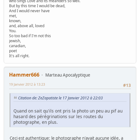
who sings Love and its meanders so well.
But by this time I would be dead,
And I would never have
met,
known,
and, above all, loved
You.
So too bad if I'm not this
jewish,
canadian,
poet
It's all right.
Hammer666
Marteau Apocalyptique
19 Janvier 2012 à 13:23
#13
Citation de: ZeZapatiste le 17 Janvier 2012 à 22:03
Quand on sait qu'ils ont pris la photo un peu au pif au
hasard des pérégrinations sur les routes du
photographe, en plus.
Ceci est authentique: le photographe n'avait aucune idée, a