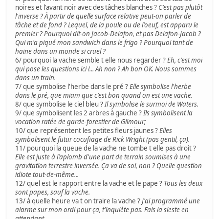
noires et l'avant noir avec des tâches blanches ?
C'est pas plutôt
l'inverse ? À partir de quelle surface relative peut-on parler de
tâche et de fond ? Lequel, de la poule ou de l'oeuf, est apparu le
premier ? Pourquoi dit-on Jacob-Delafon, et pas Delafon-Jacob ?
Qui m'a piqué mon sandwich dans le frigo ? Pourquoi tant de
haine dans un monde si cruel ?
6/ pourquoi la vache semble t elle nous regarder ?
Eh, c'est moi
qui pose les questions ici !... Ah non ? Ah bon OK. Nous sommes
dans un train.
7/ que symbolise l'herbe dans le pré ?
Elle symbolise l'herbe
dans le pré, que miam que c'est bon quand on est une vache.
8/ que symbolise le ciel bleu ?
Il symbolise le surmoi de Waters.
9/ que symbolisent les 2 arbres à gauche ?
Ils symbolisent la
vocation ratée de garde-forestier de Gilmour;
10/ que représentent les petites fleurs jaunes ?
Elles
symbolisent le futur cocufiage de Rick Wright (pas gentil, ça).
11/ pourquoi la queue de la vache ne tombe t elle pas droit ?
Elle est juste à l'aplomb d'une part de terrain soumises à une
gravitation terrestre inversée. Ça va de soi, non ? Quelle question
idiote tout-de-même...
12/ quel est le rapport entre la vache et le pape ?
Tous les deux
sont papes, sauf la vache.
13/ à quelle heure va t on traire la vache ?
J'ai programmé une
alarme sur mon ordi pour ça, t'inquiète pas. Fais la sieste en
attendant.