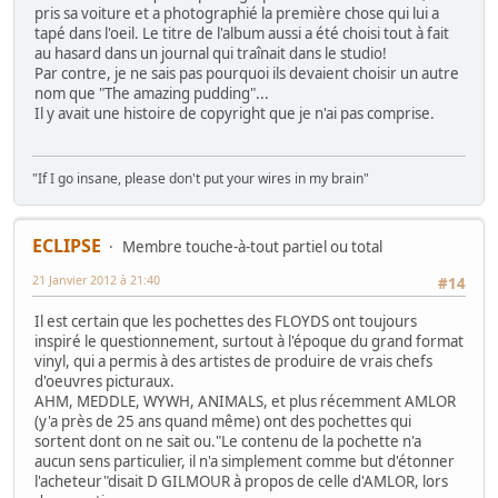
pris sa voiture et a photographié la première chose qui lui a
tapé dans l'oeil. Le titre de l'album aussi a été choisi tout à fait
au hasard dans un journal qui traînait dans le studio!
Par contre, je ne sais pas pourquoi ils devaient choisir un autre
nom que "The amazing pudding"...
Il y avait une histoire de copyright que je n'ai pas comprise.
"If I go insane, please don't put your wires in my brain"
ECLIPSE
Membre touche-à-tout partiel ou total
21 Janvier 2012 à 21:40
#14
Il est certain que les pochettes des FLOYDS ont toujours
inspiré le questionnement, surtout à l'époque du grand format
vinyl, qui a permis à des artistes de produire de vrais chefs
d'oeuvres picturaux.
AHM, MEDDLE, WYWH, ANIMALS, et plus récemment AMLOR
(y'a près de 25 ans quand même) ont des pochettes qui
sortent dont on ne sait ou."Le contenu de la pochette n'a
aucun sens particulier, il n'a simplement comme but d'étonner
l'acheteur"disait D GILMOUR à propos de celle d'AMLOR, lors