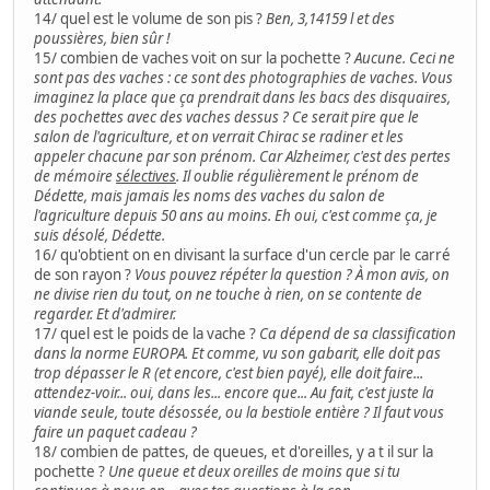
14/ quel est le volume de son pis ?
Ben, 3,14159 l et des
poussières, bien sûr !
15/ combien de vaches voit on sur la pochette ?
Aucune. Ceci ne
sont pas des vaches : ce sont des photographies de vaches. Vous
imaginez la place que ça prendrait dans les bacs des disquaires,
des pochettes avec des vaches dessus ? Ce serait pire que le
salon de l'agriculture, et on verrait Chirac se radiner et les
appeler chacune par son prénom. Car Alzheimer, c'est des pertes
de mémoire
sélectives
. Il oublie régulièrement le prénom de
Dédette, mais jamais les noms des vaches du salon de
l'agriculture depuis 50 ans au moins. Eh oui, c'est comme ça, je
suis désolé, Dédette.
16/ qu'obtient on en divisant la surface d'un cercle par le carré
de son rayon ?
Vous pouvez répéter la question ? À mon avis, on
ne divise rien du tout, on ne touche à rien, on se contente de
regarder. Et d'admirer.
17/ quel est le poids de la vache ?
Ca dépend de sa classification
dans la norme EUROPA. Et comme, vu son gabarit, elle doit pas
trop dépasser le R (et encore, c'est bien payé), elle doit faire...
attendez-voir... oui, dans les... encore que... Au fait, c'est juste la
viande seule, toute désossée, ou la bestiole entière ? Il faut vous
faire un paquet cadeau ?
18/ combien de pattes, de queues, et d'oreilles, y a t il sur la
pochette ?
Une queue et deux oreilles de moins que si tu