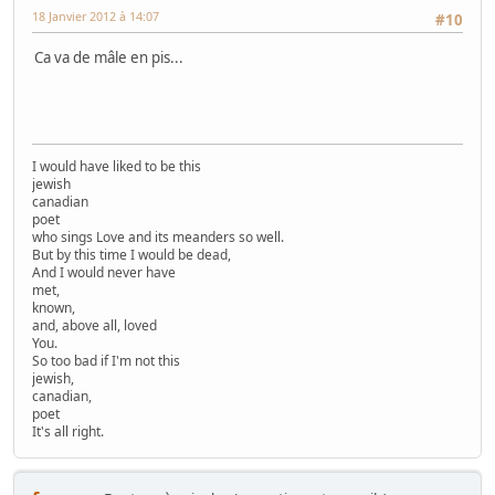
18 Janvier 2012 à 14:07
#10
Ca va de mâle en pis...
I would have liked to be this
jewish
canadian
poet
who sings Love and its meanders so well.
But by this time I would be dead,
And I would never have
met,
known,
and, above all, loved
You.
So too bad if I'm not this
jewish,
canadian,
poet
It's all right.