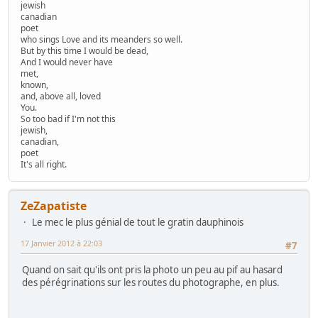
jewish
canadian
poet
who sings Love and its meanders so well.
But by this time I would be dead,
And I would never have
met,
known,
and, above all, loved
You.
So too bad if I'm not this
jewish,
canadian,
poet
It's all right.
ZeZapatiste
Le mec le plus génial de tout le gratin dauphinois
17 Janvier 2012 à 22:03
#7
Quand on sait qu'ils ont pris la photo un peu au pif au hasard
des pérégrinations sur les routes du photographe, en plus.