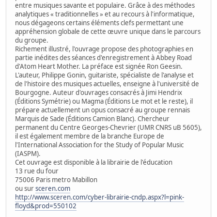
entre musiques savante et populaire. Grâce à des méthodes
analytiques « traditionnelles » et au recours à l'informatique,
nous dégageons certains éléments clefs permettant une
appréhension globale de cette œuvre unique dans le parcours
du groupe.
Richement illustré, l'ouvrage propose des photographies en
partie inédites des séances d'enregistrement à Abbey Road
d'Atom Heart Mother. La préface est signée Ron Geesin.
L'auteur, Philippe Gonin, guitariste, spécialiste de l'analyse et
de l'histoire des musiques actuelles, enseigne à l'université de
Bourgogne. Auteur d'ouvrages consacrés à Jimi Hendrix
(Éditions Symétrie) ou Magma (Éditions Le mot et le reste), il
prépare actuellement un opus consacré au groupe rennais
Marquis de Sade (Éditions Camion Blanc). Chercheur
permanent du Centre Georges-Chevrier (UMR CNRS uB 5605),
il est également membre de la branche Europe de
l'International Association for the Study of Popular Music
(IASPM).
Cet ouvrage est disponible à la librairie de l'éducation
13 rue du four
75006 Paris metro Mabillon
ou sur
sceren.com
http://www.sceren.com/cyber-librairie-cndp.aspx?l=pink-
floyd&prod=550102