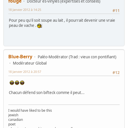
fouge
Docteur ès-vinyles (expertises et conseils)
18 Janvier 2012 à 14:25
#11
Pour peu qu'il soit soupe au lait , il pourrait devenir une vraie
peau de vache .
Blue-Berry
Paléo-Modérator (Trad : vieux con pontifiant)
Modérateur Global
18 Janvier 2012 à 20:57
#12
Chacun défend son bifteck comme il peut...
I would have liked to be this
jewish
canadian
poet