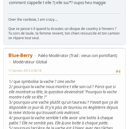
comment s'appelle t elle ?) elle suc*? oupss heu maggie
Over the rainbow, I am crazy....
Que se passe-t-il quand tu écoutes un disque de country à l'envers ?
Tu sors de taule, ta femme revient, ton chien ressuscite et ton camion
se répare tout seul.
Blue-Berry
Paléo-Modérator (Trad : vieux con pontifiant)
Modérateur Global
17 Janvier 2012 à 00:18
#4
1/ que symbolise la vache ?
Une vache
2/ pourquoi la vache nous montre t elle son cul ?
Parce que si
elle montrait sa tête, la question deviendrait "Pourquoi la vache
montre-t-elle sa tête ?"
3/ pourquoi une vache plutôt qu'un taureau ?
Y'avait que ça de
disponible ce jour-là. Et y'a plus de taureau en Angleterre depuis
la reine Victoria qui trouvait cela indécent.
4/ pourquoi la vache semble t elle avoir une botte à chaque
patte ?
Elle ne semble pas. Elle
A
une botte à chaque patte.
5/ pourquoi l'arrière de la vache est il blanc avec des tâches