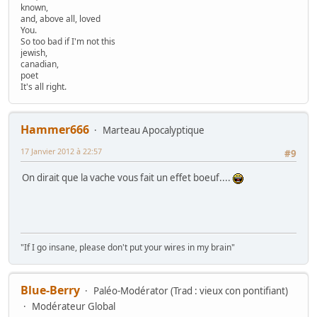
known,
and, above all, loved
You.
So too bad if I'm not this
jewish,
canadian,
poet
It's all right.
Hammer666
Marteau Apocalyptique
17 Janvier 2012 à 22:57
#9
On dirait que la vache vous fait un effet boeuf....
"If I go insane, please don't put your wires in my brain"
Blue-Berry
Paléo-Modérator (Trad : vieux con pontifiant)
Modérateur Global