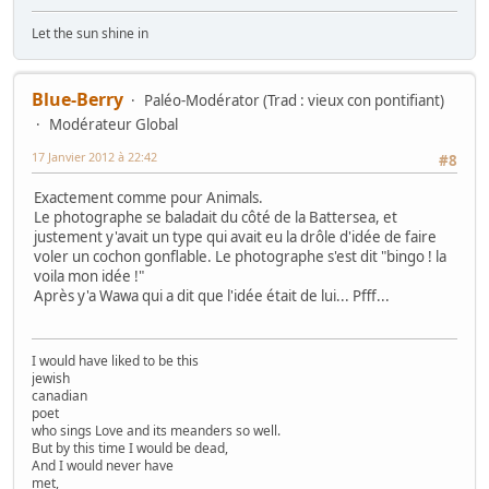
Let the sun shine in
Blue-Berry
Paléo-Modérator (Trad : vieux con pontifiant)
Modérateur Global
17 Janvier 2012 à 22:42
#8
Exactement comme pour Animals.
Le photographe se baladait du côté de la Battersea, et
justement y'avait un type qui avait eu la drôle d'idée de faire
voler un cochon gonflable. Le photographe s'est dit "bingo ! la
voila mon idée !"
Après y'a Wawa qui a dit que l'idée était de lui... Pfff...
I would have liked to be this
jewish
canadian
poet
who sings Love and its meanders so well.
But by this time I would be dead,
And I would never have
met,