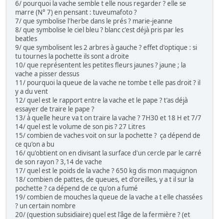
6/ pourquoi la vache semble t elle nous regarder ? elle se
marre (N° 7) en pensant : tuveumafoto ?
7/ que symbolise l'herbe dans le prés ? marie-jeanne
8/ que symbolise le ciel bleu ? blanc c'est déjà pris par les
beatles
9/ que symbolisent les 2 arbres à gauche ? effet d'optique : si
tu tournes la pochette ils sont a droite
10/ que représentent les petites fleurs jaunes ? jaune ; la
vache a pisser dessus
11/ pourquoi la queue de la vache ne tombe t elle pas droit ? il
y a du vent
12/ quel est le rapport entre la vache et le pape ? t'as déjà
essayer de traire le pape ?
13/ à quelle heure va t on traire la vache ? 7H30 et 18 H et 7/7
14/ quel est le volume de son pis ? 27 Litres
15/ combien de vaches voit on sur la pochette ? ça dépend de
ce qu'on a bu
16/ qu'obtient on en divisant la surface d'un cercle par le carré
de son rayon ? 3,14 de vache
17/ quel est le poids de la vache ? 650 kg dis mon maquignon
18/ combien de pattes, de queues, et d'oreilles, y a t il sur la
pochette ? ca dépend de ce qu'on a fumé
19/ combien de mouches la queue de la vache a t elle chassées
? un certain nombre
20/ (question subsidiaire) quel est l'âge de la fermière ? (et