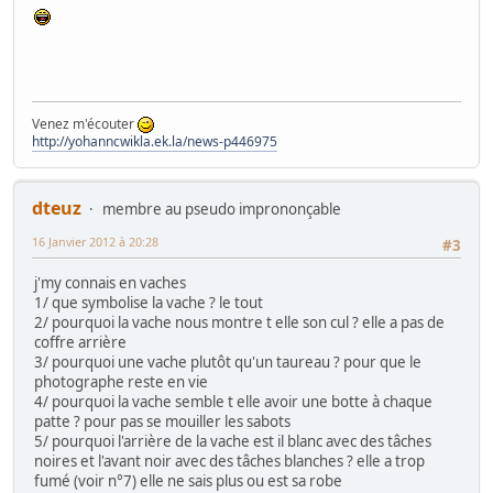
Venez m'écouter
http://yohanncwikla.ek.la/news-p446975
dteuz
membre au pseudo imprononçable
16 Janvier 2012 à 20:28
#3
j'my connais en vaches
1/ que symbolise la vache ? le tout
2/ pourquoi la vache nous montre t elle son cul ? elle a pas de
coffre arrière
3/ pourquoi une vache plutôt qu'un taureau ? pour que le
photographe reste en vie
4/ pourquoi la vache semble t elle avoir une botte à chaque
patte ? pour pas se mouiller les sabots
5/ pourquoi l'arrière de la vache est il blanc avec des tâches
noires et l'avant noir avec des tâches blanches ? elle a trop
fumé (voir n°7) elle ne sais plus ou est sa robe