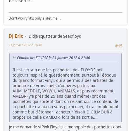
de sa sortie....
Don't worry, it's only a lifetime....
DJ Eric
Didjé squatteur de Seedfloyd
23 Janvier 2012 à 18:40
#15
Citation de: ECLIPSE le 21 Janvier 2012 à 21:40
Il est certain que les pochettes des FLOYDS ont
toujours inspiré le questionnement, surtout à l'époque
du grand format vinyl, qui a permis à des artistes de
produire de vrais chefs d'oeuvres picturaux.
AHM, MEDDLE, WYWH, ANIMALS, et plus récemment
AMLOR (y'a près de 25 ans quand même) ont des
pochettes qui sortent dont on ne sait ou."Le contenu de
la pochette n'a aucun sens particulier, il n'a simplement
comme but d'étonner l'acheteur"disait D GILMOUR à
propos de celle d'AMLOR, lors de sa sortie....
je me demande si Pink Floyd a le monopole des pochettes dont