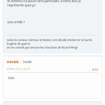
le contenu n'a aucun sens particulier, à votre avis ça
représente quoi ça :
une oreille ?
selon la rumeur, Gilmour et Waters ont décidé d'enterrer la hache
Eugène de guerre
on ne connaît pas encore les réactions de Ricard Wrigt
norais
Invité
04 Mai 2012 à 20:24
#16
cùùc