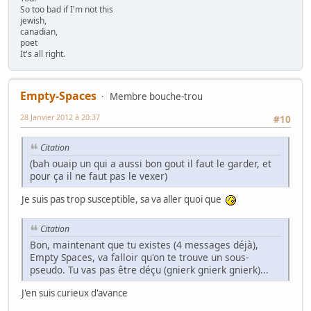
So too bad if I'm not this
jewish,
canadian,
poet
It's all right.
Empty-Spaces
Membre bouche-trou
28 Janvier 2012 à 20:37
#10
Citation
(bah ouaip un qui a aussi bon gout il faut le garder, et
pour ça il ne faut pas le vexer)
Je suis pas trop susceptible, sa va aller quoi que
Citation
Bon, maintenant que tu existes (4 messages déjà),
Empty Spaces, va falloir qu'on te trouve un sous-
pseudo. Tu vas pas être déçu (gnierk gnierk gnierk)...
J'en suis curieux d'avance