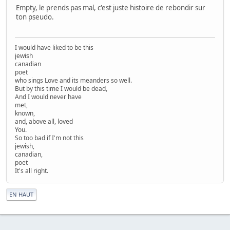
Empty, le prends pas mal, c'est juste histoire de rebondir sur
ton pseudo.
I would have liked to be this
jewish
canadian
poet
who sings Love and its meanders so well.
But by this time I would be dead,
And I would never have
met,
known,
and, above all, loved
You.
So too bad if I'm not this
jewish,
canadian,
poet
It's all right.
|
EN HAUT