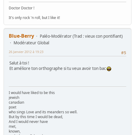
Doctor Doctor !
It's only rock 'n roll, but I like it!
Blue-Berry
Paléo-Modérator (Trad : vieux con pontifiant)
Modérateur Global
26 Janvier 2012 à 19:23
#5
Salut à toi !
Et améliore ton orthographe si tu veux avoir ton bac
I would have liked to be this
jewish
canadian
poet
who sings Love and its meanders so well.
But by this time I would be dead,
And I would never have
met,
known,