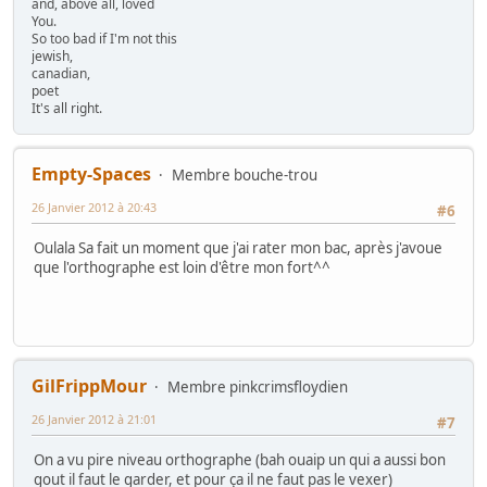
and, above all, loved
You.
So too bad if I'm not this
jewish,
canadian,
poet
It's all right.
Empty-Spaces
Membre bouche-trou
26 Janvier 2012 à 20:43
#6
Oulala Sa fait un moment que j'ai rater mon bac, après j'avoue
que l'orthographe est loin d'être mon fort^^
GilFrippMour
Membre pinkcrimsfloydien
26 Janvier 2012 à 21:01
#7
On a vu pire niveau orthographe (bah ouaip un qui a aussi bon
gout il faut le garder, et pour ça il ne faut pas le vexer)