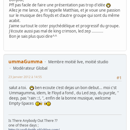
Pff pas facile de faire une présentation pas trop d'idée
Allez je me lance, je m"appelle Matthias, et je voue une passion
sur le musique des floyds et d'autre groupe qui sont du même
acabit.
J'aime surtout le coter psychédélique et progressif du groupe.
J'écoute aussi pas mal de king crimson, led zep ..........
Bon je sais plus quoi dire^^
ummaGumma
Membre moitié live, moitié studio
Modérateur Global
23 Janvier 2012 à 14:55
#1
salut a toi.
ben ecoute c'est dejas un bon debut... moi c'st
Ummagumma, idem, le Floyd a fond , du Led zep, du purple, "
deep, pas "rain ::!, ", enfin de la bonne musique, welcome
Empty-Spaces
Is There Anybody Out There ??
one of these days ;
http://carefulwith.eklablog.com/