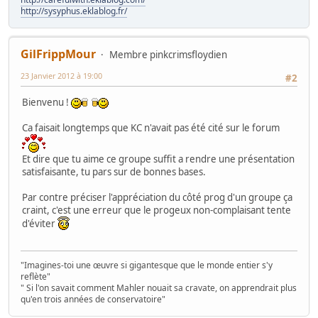
http://sysyphus.eklablog.fr/
GilFrippMour
Membre pinkcrimsfloydien
23 Janvier 2012 à 19:00
#2
Bienvenu !
Ca faisait longtemps que KC n'avait pas été cité sur le forum
Et dire que tu aime ce groupe suffit a rendre une présentation
satisfaisante, tu pars sur de bonnes bases.
Par contre préciser l'appréciation du côté prog d'un groupe ça
craint, c'est une erreur que le progeux non-complaisant tente
d'éviter
"Imagines-toi une œuvre si gigantesque que le monde entier s'y
reflète"
" Si l'on savait comment Mahler nouait sa cravate, on apprendrait plus
qu'en trois années de conservatoire"