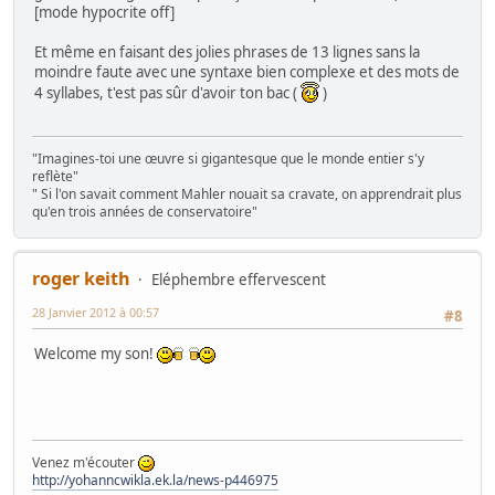
[mode hypocrite off]
Et même en faisant des jolies phrases de 13 lignes sans la
moindre faute avec une syntaxe bien complexe et des mots de
4 syllabes, t'est pas sûr d'avoir ton bac (
)
"Imagines-toi une œuvre si gigantesque que le monde entier s'y
reflète"
" Si l'on savait comment Mahler nouait sa cravate, on apprendrait plus
qu'en trois années de conservatoire"
roger keith
Eléphembre effervescent
28 Janvier 2012 à 00:57
#8
Welcome my son!
Venez m'écouter
http://yohanncwikla.ek.la/news-p446975