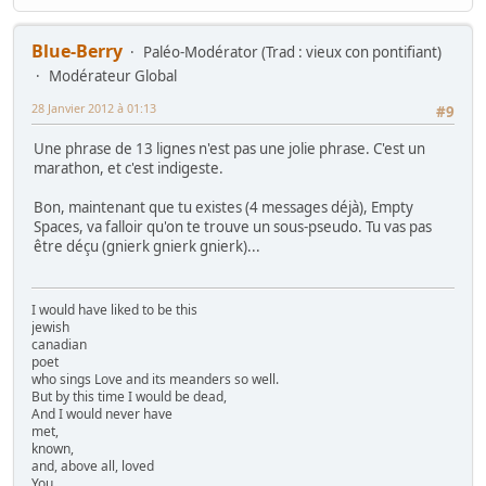
Blue-Berry
Paléo-Modérator (Trad : vieux con pontifiant)
Modérateur Global
28 Janvier 2012 à 01:13
#9
Une phrase de 13 lignes n'est pas une jolie phrase. C'est un
marathon, et c'est indigeste.
Bon, maintenant que tu existes (4 messages déjà), Empty
Spaces, va falloir qu'on te trouve un sous-pseudo. Tu vas pas
être déçu (gnierk gnierk gnierk)...
I would have liked to be this
jewish
canadian
poet
who sings Love and its meanders so well.
But by this time I would be dead,
And I would never have
met,
known,
and, above all, loved
You.