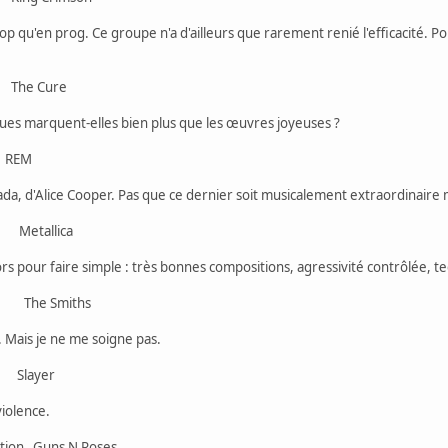
op qu'en prog. Ce groupe n'a d'ailleurs que rarement renié l'efficacité. Pou
The Cure
ues marquent-elles bien plus que les œuvres joyeuses ?
REM
da, d'Alice Cooper. Pas que ce dernier soit musicalement extraordinaire mai
 Metallica
 alors pour faire simple : très bonnes compositions, agressivité contrôlée, t
 The Smiths
. Mais je ne me soigne pas.
 Slayer
violence.
ction Guns N Roses