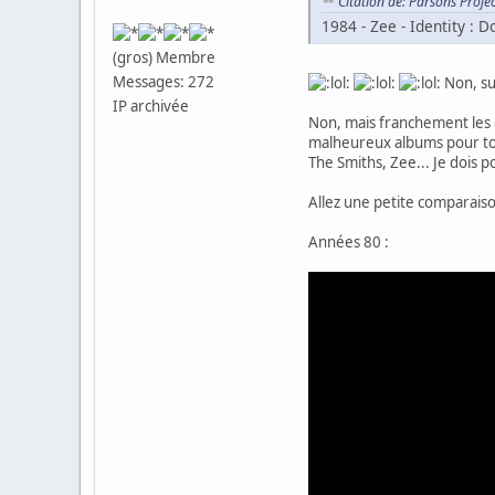
Citation de: Parsons Proje
1984 - Zee - Identity : D
(gros) Membre
Messages: 272
Non, sur
IP archivée
Non, mais franchement les g
malheureux albums pour t
The Smiths, Zee... Je dois 
Allez une petite comparaiso
Années 80 :