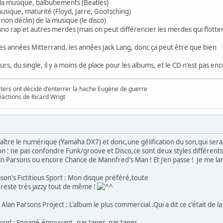
la musique, balbutiements (Beatles)
musique, maturité (Floyd, Jarre, Göotsching)
 non déclin) de la musique (le disco)
no rap et autres merdes (mais on peut différencier les merdes qui flotte
 les années Mitterrand, les années Jack Lang, donc ça peut être que bien
urs, du single, il y a moins de place pour les albums, et le CD n'est pas en
ters ont décidé d'enterrer la hache Eugène de guerre
éactions de Ricard Wrigt
ître le numérique (Yamaha DX7) et donc,une gélification du son,qui sera 
ion : ne pas confondre Funk/groove et Disco,ce sont deux styles différents 
lan Parsons ou encore Chance de Mannfred's Man ! Et j'en passe ! Je me la
son's Fictitious Sport : Mon disque préféré,toute
 reste très jazzy tout de même !
 Alan Parsons Project : L'album le plus commercial..Qui a dit ce c'était de l
Floyd : Engagé,émouvant..pas taper..pas taper..