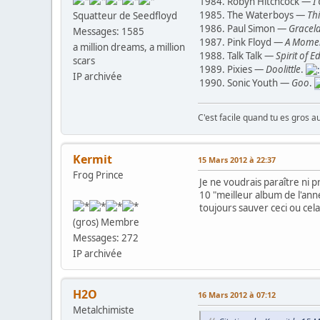
1984. Robyn Hitchcock —
I
1985. The Waterboys —
Thi
Squatteur de Seedfloyd
1986. Paul Simon —
Gracel
Messages: 1585
1987. Pink Floyd —
A Momen
a million dreams, a million
1988. Talk Talk —
Spirit of E
scars
1989. Pixies —
Doolittle
.
IP archivée
1990. Sonic Youth —
Goo
.
C'est facile quand tu es gros a
Kermit
15 Mars 2012 à 22:37
Frog Prince
Je ne voudrais paraître ni 
10 "meilleur album de l'an
toujours sauver ceci ou cel
(gros) Membre
Messages: 272
IP archivée
H2O
16 Mars 2012 à 07:12
Metalchimiste