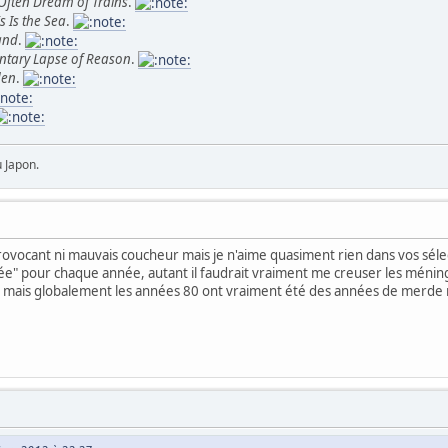
 Often Dream of Trains
.
s Is the Sea
.
and
.
tary Lapse of Reason
.
den
.
u Japon.
provocant ni mauvais coucheur mais je n'aime quasiment rien dans vos sélec
née" pour chaque année, autant il faudrait vraiment me creuser les ménin
a mais globalement les années 80 ont vraiment été des années de merde mu