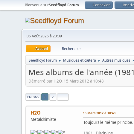
Bienvenue sur
Seedfloyd Forum
.
Connexion
Inscri
06 Août 2026 à 20:09
Accueil
Rechercher
Seedfloyd Forum
Musiques et cætera
Autres musiques
►
►
Mes albums de l'année (198
Démarré par H2O, 15 Mars 2012 à 10:48
|
EN BAS
2
1
H2O
15 Mars 2012 à 10:48
Metalchimiste
Toujours le même principe. 
1981 Discipline Ki