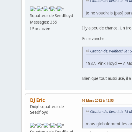
Citation de: Kermit le 15 
Je ne voudrais [pas] para
Squatteur de Seedfloyd
Messages: 355
Il y a peu de chance. Un tro
IP archivée
En revanche :
Citation de: Wulfnoth le 
1987. Pink Floyd —
A Mo
Bien que tout aussi usé, il
DJ Eric
16 Mars 2012 à 12:53
Didjé squatteur de
Citation de: Kermit le 15 
Seedfloyd
mais globalement les an
Squatteur de Seedfloyd