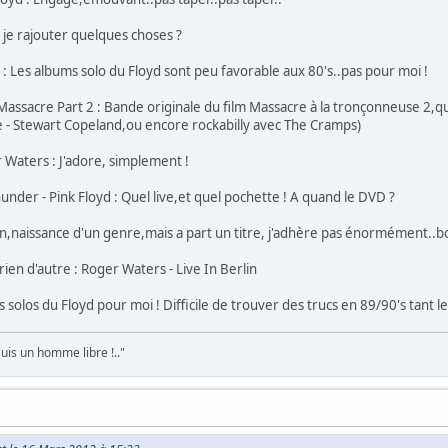
 - je rajouter quelques choses ?
 : Les albums solo du Floyd sont peu favorable aux 80's..pas pour moi !
Massacre Part 2 : Bande originale du film Massacre à la tronçonneuse 2,q
e - Stewart Copeland,ou encore rockabilly avec The Cramps)
r Waters : J'adore, simplement !
under - Pink Floyd : Quel live,et quel pochette ! A quand le DVD ?
on,naissance d'un genre,mais a part un titre, j'adhère pas énormément..
 rien d'autre : Roger Waters - Live In Berlin
solos du Floyd pour moi ! Difficile de trouver des trucs en 89/90's tant le
suis un homme libre !.."