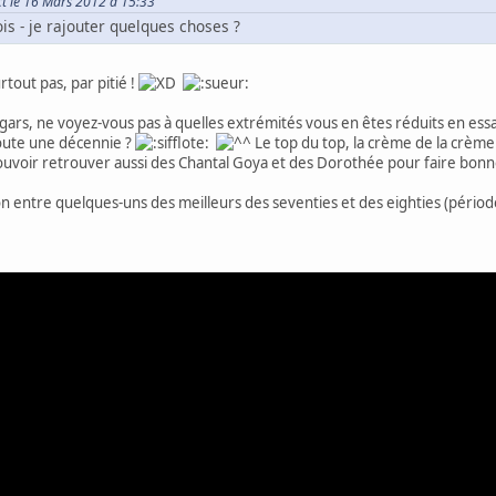
ct le 16 Mars 2012 à 15:33
ois - je rajouter quelques choses ?
tout pas, par pitié !
ars, ne voyez-vous pas à quelles extrémités vous en êtes réduits en essa
oute une décennie ?
Le top du top, la crème de la crème 
pouvoir retrouver aussi des Chantal Goya et des Dorothée pour faire bonn
n entre quelques-uns des meilleurs des seventies et des eighties (période