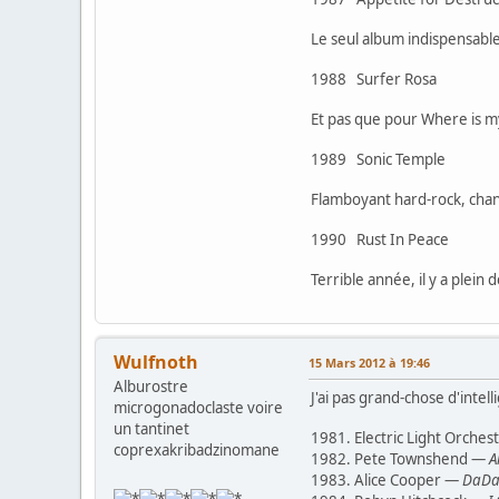
Le seul album indispensable 
1988 Surfer Rosa
Et pas que pour Where is my 
1989 Sonic Temple T
Flamboyant hard-rock, chan
1990 Rust In Peace
Terrible année, il y a plein
Wulfnoth
15 Mars 2012 à 19:46
Alburostre
J'ai pas grand-chose d'intelli
microgonadoclaste voire
un tantinet
1981. Electric Light Orche
coprexakribadzinomane
1982. Pete Townshend —
A
1983. Alice Cooper —
DaD