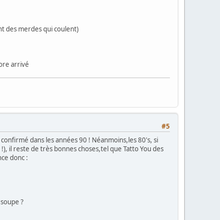
nt des merdes qui coulent)
core arrivé
#5
confirmé dans les années 90 ! Néanmoins,les 80's, si
!), il reste de très bonnes choses,tel que Tatto You des
nce donc :
a soupe ?