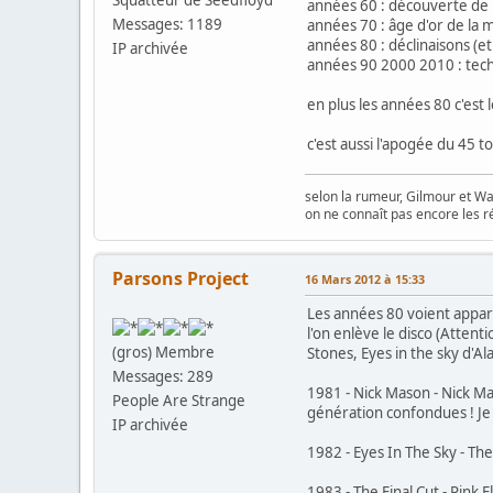
années 60 : découverte de 
Messages: 1189
années 70 : âge d'or de la 
années 80 : déclinaisons (et
IP archivée
années 90 2000 2010 : tech
en plus les années 80 c'est
c'est aussi l'apogée du 45 to
selon la rumeur, Gilmour et Wa
on ne connaît pas encore les r
Parsons Project
16 Mars 2012 à 15:33
Les années 80 voient appara
l'on enlève le disco (Attent
(gros) Membre
Stones, Eyes in the sky d'A
Messages: 289
1981 - Nick Mason - Nick Ma
People Are Strange
génération confondues ! Je
IP archivée
1982 - Eyes In The Sky - The
1983 - The Final Cut - Pink 