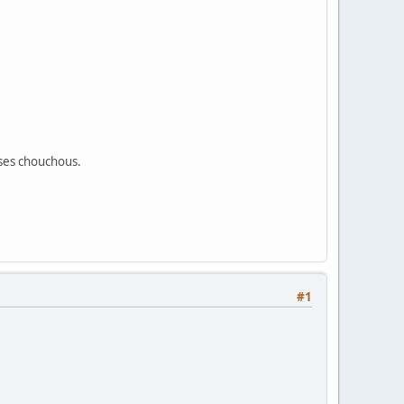
 ses chouchous.
.
#1