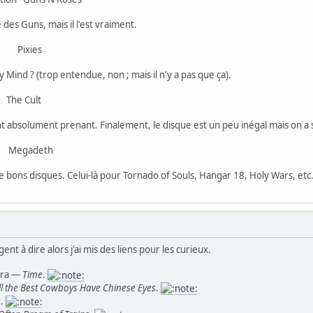
des Guns, mais il l'est vraiment.
 Pixies
Mind ? (trop entendue, non ; mais il n'y a pas que ça).
he Cult
t absolument prenant. Finalement, le disque est un peu inégal mais on a
 Megadeth
 de bons disques. Celui-là pour Tornado of Souls, Hangar 18, Holy Wars, etc
gent à dire alors j'ai mis des liens pour les curieux.
stra —
Time
.
ll the Best Cowboys Have Chinese Eyes
.
a
.