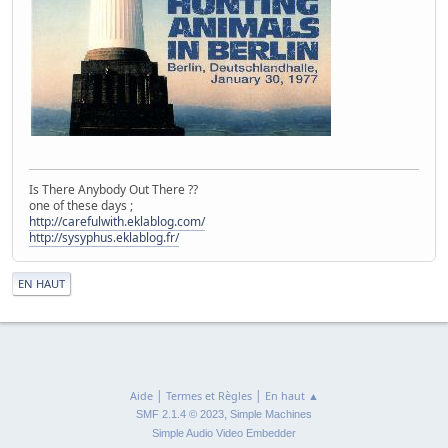
Is There Anybody Out There ??
one of these days ;
http://carefulwith.eklablog.com/
http://sysyphus.eklablog.fr/
|
EN HAUT
|
|
Aide
Termes et Règles
En haut ▲
,
SMF 2.1.4 © 2023
Simple Machines
Simple Audio Video Embedder