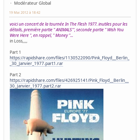
Modérateur Global
19 Mai 2012 à 18:42
voici un concert de la tournée In The Flesh 1977. inutiles pour les
détails, première partie " ANIMALS'", seconde partie " Wish You
Were Here ", en rappel, " Money "...
in Loss,,,,
Part 1
https://rapidshare.com/files/1130522090/Pink_Floyd__Berlin_
_30_Janvier_1977.part1.rar
Part 2
https://rapidshare.com/files/426925141/Pink_Floyd__Berlin__
30_Janvier_1977.part2.rar