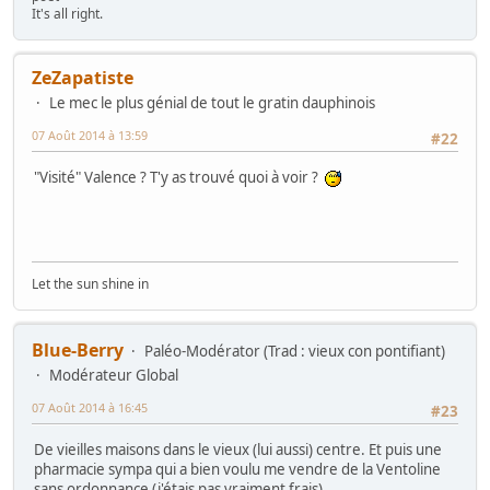
It's all right.
ZeZapatiste
Le mec le plus génial de tout le gratin dauphinois
07 Août 2014 à 13:59
#22
"Visité" Valence ? T'y as trouvé quoi à voir ?
Let the sun shine in
Blue-Berry
Paléo-Modérator (Trad : vieux con pontifiant)
Modérateur Global
07 Août 2014 à 16:45
#23
De vieilles maisons dans le vieux (lui aussi) centre. Et puis une
pharmacie sympa qui a bien voulu me vendre de la Ventoline
sans ordonnance (j'étais pas vraiment frais)...