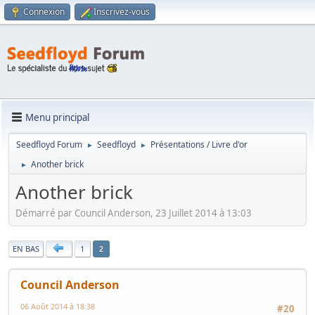
Connexion
Inscrivez-vous
Menu principal
Seedfloyd Forum
Seedfloyd
Présentations / Livre d'or
►
►
Another brick
►
Another brick
Démarré par Council Anderson, 23 Juillet 2014 à 13:03
|
EN BAS
1
2
Council Anderson
06 Août 2014 à 18:38
#20