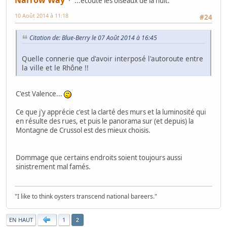
...écoute les oiseaux de la nuit.
10 Août 2014 à 11:18
#24
Citation de: Blue-Berry le 07 Août 2014 à 16:45
Quelle connerie que d'avoir interposé l'autoroute entre
la ville et le Rhône !!
C'est Valence...
Ce que j'y apprécie c'est la clarté des murs et la luminosité qui
en résulte des rues, et puis le panorama sur (et depuis) la
Montagne de Crussol est des mieux choisis.
Dommage que certains endroits soient toujours aussi
sinistrement mal famés.
"I like to think oysters transcend national bareers."
|
EN HAUT
1
2