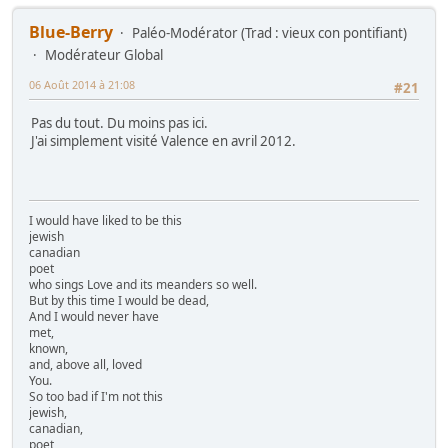
Blue-Berry
Paléo-Modérator (Trad : vieux con pontifiant)
Modérateur Global
06 Août 2014 à 21:08
#21
Pas du tout. Du moins pas ici.
J'ai simplement visité Valence en avril 2012.
I would have liked to be this
jewish
canadian
poet
who sings Love and its meanders so well.
But by this time I would be dead,
And I would never have
met,
known,
and, above all, loved
You.
So too bad if I'm not this
jewish,
canadian,
poet