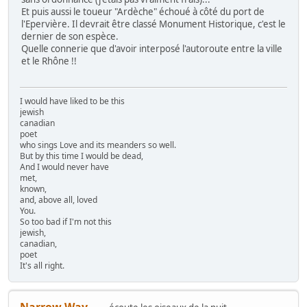
Et puis aussi le toueur "Ardèche" échoué à côté du port de
l'Epervière. Il devrait être classé Monument Historique, c'est le
dernier de son espèce.
Quelle connerie que d'avoir interposé l'autoroute entre la ville
et le Rhône !!
I would have liked to be this
jewish
canadian
poet
who sings Love and its meanders so well.
But by this time I would be dead,
And I would never have
met,
known,
and, above all, loved
You.
So too bad if I'm not this
jewish,
canadian,
poet
It's all right.
Narrow Way