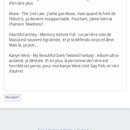
d'en dire plus.
Muse - The 2nd Law : J'aime pas Muse, mais quand ils font de
l'électro, ça devient insupportable. Pourtant, j'aime bien la
chanson "Madness".
Paul McCartney - Memory Almost Full : La carrière solo de
Macca est souvent égratinée, et je la défends corps et âme.
Mais là, ça pue...
Kanye West - My Beautiful Dark Twisted Fantasy : Album ultra-
acclamé, je déteste. Et en plus, la personne derrière est
horrible (et perso, pour moi Kanye West c'est Gay Fish, et rien
d'autre)
|
EN HAUT
|
|
Aide
Termes et Règles
En haut ▲