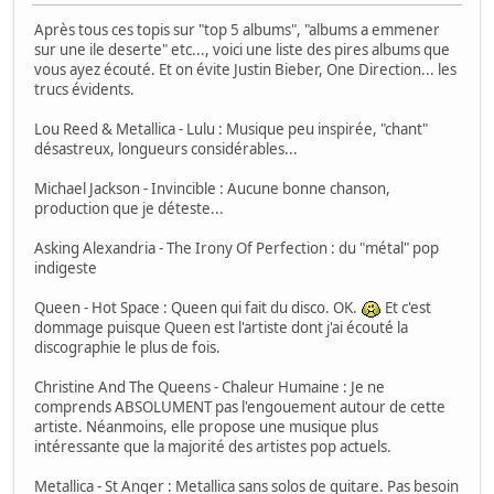
Après tous ces topis sur "top 5 albums", "albums a emmener
sur une ile deserte" etc..., voici une liste des pires albums que
vous ayez écouté. Et on évite Justin Bieber, One Direction... les
trucs évidents.
Lou Reed & Metallica - Lulu : Musique peu inspirée, "chant"
désastreux, longueurs considérables...
Michael Jackson - Invincible : Aucune bonne chanson,
production que je déteste...
Asking Alexandria - The Irony Of Perfection : du "métal" pop
indigeste
Queen - Hot Space : Queen qui fait du disco. OK.
Et c'est
dommage puisque Queen est l'artiste dont j'ai écouté la
discographie le plus de fois.
Christine And The Queens - Chaleur Humaine : Je ne
comprends ABSOLUMENT pas l'engouement autour de cette
artiste. Néanmoins, elle propose une musique plus
intéressante que la majorité des artistes pop actuels.
Metallica - St Anger : Metallica sans solos de guitare. Pas besoin